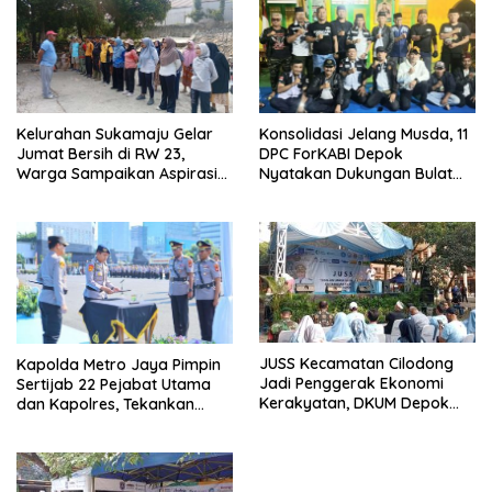
Kelurahan Sukamaju Gelar
Konsolidasi Jelang Musda, 11
Jumat Bersih di RW 23,
DPC ForKABI Depok
Warga Sampaikan Aspirasi
Nyatakan Dukungan Bulat
Penanganan Banjir
untuk Edi Dadang Chandra
JUSS Kecamatan Cilodong
Kapolda Metro Jaya Pimpin
Jadi Penggerak Ekonomi
Sertijab 22 Pejabat Utama
Kerakyatan, DKUM Depok
dan Kapolres, Tekankan
Dorong UMKM Naik Kelas
Pelayanan Profesional dan
Humanis.