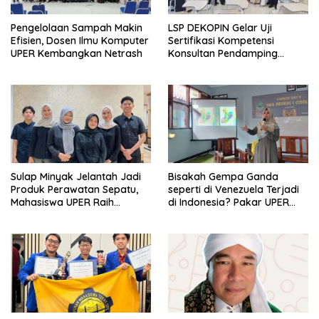
Pengelolaan Sampah Makin
LSP DEKOPIN Gelar Uji
Efisien, Dosen Ilmu Komputer
Sertifikasi Kompetensi
UPER Kembangkan Netrash
Konsultan Pendamping
Koperasi Bersertifikat BNSP
di Kampus STIE MBI Depok.
Sulap Minyak Jelantah Jadi
Bisakah Gempa Ganda
Produk Perawatan Sepatu,
seperti di Venezuela Terjadi
Mahasiswa UPER Raih
di Indonesia? Pakar UPER
Pendanaan P2MW 2026
Beri Penjelasan Ilmiahnya