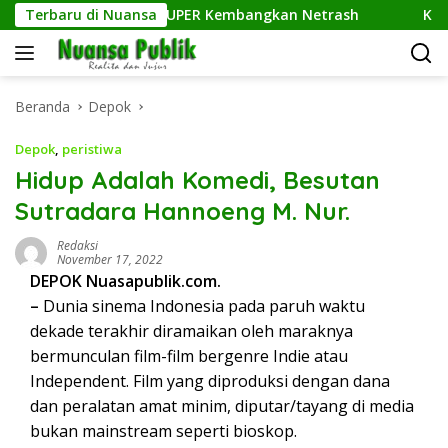
Langsung
n Ilmu Komputer UPER Kembangkan Netrash
Terbaru di Nuansa
Kelurahan S
ke
konten
Beranda
Depok
Depok
,
peristiwa
Hidup Adalah Komedi, Besutan
Sutradara Hannoeng M. Nur.
Redaksi
November 17, 2022
DEPOK Nuasapublik.com.
–
Dunia sinema Indonesia pada paruh waktu
dekade terakhir diramaikan oleh maraknya
bermunculan film-film bergenre Indie atau
Independent. Film yang diproduksi dengan dana
dan peralatan amat minim, diputar/tayang di media
bukan mainstream seperti bioskop.