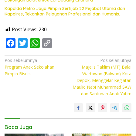
Dukungan Bulat untuk Edi Dadang Chandra
Kapolda Metro Jaya Pimpin Sertijab 22 Pejabat Utama dan
Kapolres, Tekankan Pelayanan Profesional dan Humanis.
Post Views:
230
F
T
W
C
ac
w
h
o
e
itt
at
p
Navigasi
Pos sebelumnya
Pos selanjutnya
Program Anak Sekolahan
Majelis Taklim (MT) Balai
pos
b
er
s
y
Pimpin Bisnis
Wartawan (Balwan) Kota
o
A
Li
Depok, Menggelar Kegiatan
Maulid Nabi Muhammad SAW
o
p
n
dan Santunan Anak Yatim
k
p
k
Baca Juga