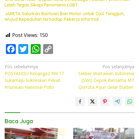
Lebih Tegas Sikapi Fenomena LGBT
JARETA Salurkan Bantuan Ban Motor untuk Ojol Tangguh,
Wujud Kepedulian terhadap Pekerja Informal
Post Views:
150
F
T
W
C
ac
w
h
o
e
itt
at
p
Navigasi
Pos sebelumnya
Pos selanjutnya
POSYANDU Kenanga2 RW.17
Sekber Wartawan Indonesia
pos
b
er
s
y
Sukamaju Sukseskan Pekan
(SWI) Depok Bersama MT
o
A
Li
Imunisasi Nasional Polio
Qurrota A’yun Gelar Bukber.
o
p
n
k
p
k
Baca Juga