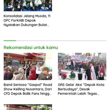
Konsolidasi Jelang Musda, 11
DPC ForKABI Depok
Nyatakan Dukungan Bulat
untuk Edi Dadang Chandra
Rekomendasi untuk kamu
Band Sentosa “Gaspol” Road
GRS Gelar Aksi “Depok Kota
Show Keliling Nusantara, Dari
Berbudaya”, Desak
CFD Depok Bidik Fans hingga
Pemerintah Lebih Tegas
Malaysia dan Singapura
Sikapi Fenomena LGBT