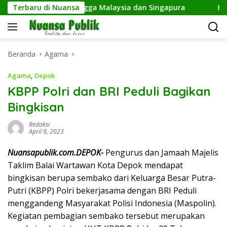
Langsung
k Bidik Fans hingga Malaysia dan Singapura
Terbaru di Nuansa
Kesbangpo
ke
konten
Beranda
Agama
Agama
,
Depok
KBPP Polri dan BRI Peduli Bagikan
Bingkisan
Redaksi
April 9, 2023
Nuansapublik.com.DEPOK-
Pengurus dan Jamaah Majelis
Taklim Balai Wartawan Kota Depok mendapat
bingkisan berupa sembako dari Keluarga Besar Putra-
Putri (KBPP) Polri bekerjasama dengan BRI Peduli
menggandeng Masyarakat Polisi Indonesia (Maspolin).
Kegiatan pembagian sembako tersebut merupakan