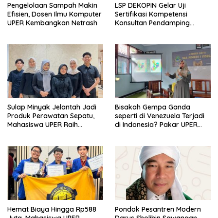
Pengelolaan Sampah Makin
LSP DEKOPIN Gelar Uji
Efisien, Dosen Ilmu Komputer
Sertifikasi Kompetensi
UPER Kembangkan Netrash
Konsultan Pendamping
Koperasi Bersertifikat BNSP
di Kampus STIE MBI Depok.
Sulap Minyak Jelantah Jadi
Bisakah Gempa Ganda
Produk Perawatan Sepatu,
seperti di Venezuela Terjadi
Mahasiswa UPER Raih
di Indonesia? Pakar UPER
Pendanaan P2MW 2026
Beri Penjelasan Ilmiahnya
Hemat Biaya Hingga Rp588
Pondok Pesantren Modern
Juta, Mahasiswa UPER
Darus Sholihin Sawangan