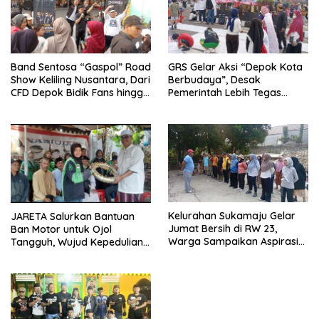
Band Sentosa “Gaspol” Road
GRS Gelar Aksi “Depok Kota
Show Keliling Nusantara, Dari
Berbudaya”, Desak
CFD Depok Bidik Fans hingga
Pemerintah Lebih Tegas
Malaysia dan Singapura
Sikapi Fenomena LGBT
Kelurahan Sukamaju Gelar
JARETA Salurkan Bantuan
Jumat Bersih di RW 23,
Ban Motor untuk Ojol
Warga Sampaikan Aspirasi
Tangguh, Wujud Kepedulian
Penanganan Banjir
terhadap Pekerja Informal