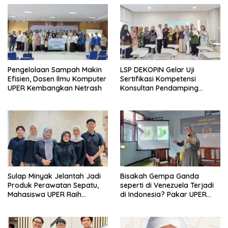
Pengelolaan Sampah Makin
LSP DEKOPIN Gelar Uji
Efisien, Dosen Ilmu Komputer
Sertifikasi Kompetensi
UPER Kembangkan Netrash
Konsultan Pendamping
Koperasi Bersertifikat BNSP
di Kampus STIE MBI Depok.
Sulap Minyak Jelantah Jadi
Bisakah Gempa Ganda
Produk Perawatan Sepatu,
seperti di Venezuela Terjadi
Mahasiswa UPER Raih
di Indonesia? Pakar UPER
Pendanaan P2MW 2026
Beri Penjelasan Ilmiahnya