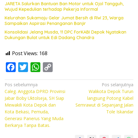
JARETA Salurkan Bantuan Ban Motor untuk Ojol Tangguh,
Wujud Kepedulian terhadap Pekerja Informal
Kelurahan Sukamaju Gelar Jumat Bersih di RW 23, Warga
Sampaikan Aspirasi Penanganan Banjir
Konsolidasi Jelang Musda, 11 DPC ForKABI Depok Nyatakan
Dukungan Bulat untuk Edi Dadang Chandra
Post Views:
168
F
T
W
C
ac
w
h
o
e
itt
at
p
Navigasi
Pos sebelumnya
Pos selanjutnya
Caleg. Anggota DPRD Provinsi
Walikota Depok Turun
pos
b
er
s
y
Jabar Boby Uktolseja, SH Siap
langsung Potong Kabel
o
A
Li
Mewakili Kota Depok dan
Semrawut di Sepanjang Jalan
Kota Bekasi, Pemuda,
Tole Iskandar
o
p
n
Generasi Panerus Yang Muda
k
p
k
Berkarya Tanpa Batas.