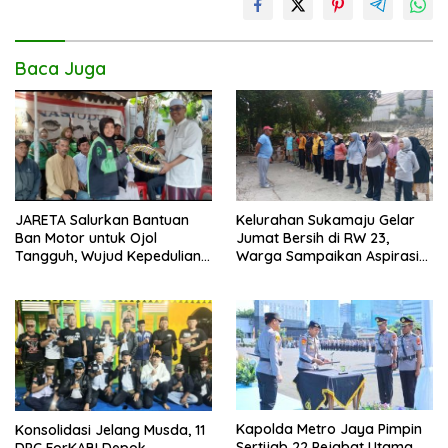
Baca Juga
JARETA Salurkan Bantuan
Kelurahan Sukamaju Gelar
Ban Motor untuk Ojol
Jumat Bersih di RW 23,
Tangguh, Wujud Kepedulian
Warga Sampaikan Aspirasi
terhadap Pekerja Informal
Penanganan Banjir
Kapolda Metro Jaya Pimpin
Konsolidasi Jelang Musda, 11
Sertijab 22 Pejabat Utama
DPC ForKABI Depok