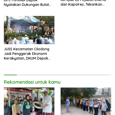
dan Kapolres, Tekankan
Nyatakan Dukungan Bulat
Pelayanan Profesional dan
untuk Edi Dadang Chandra
Humanis.
JUSS Kecamatan Cilodong
Jadi Penggerak Ekonomi
Kerakyatan, DKUM Depok
Dorong UMKM Naik Kelas
Rekomendasi untuk kamu