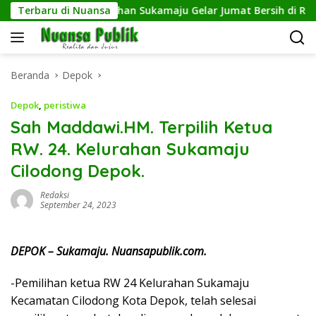
Langsung
Terbaru di Nuansa
Kelurahan Sukamaju Gelar Jumat Bersih di RW 23, War
ke
konten
Beranda
Depok
Depok
,
peristiwa
Sah Maddawi.HM. Terpilih Ketua
RW. 24. Kelurahan Sukamaju
Cilodong Depok.
Redaksi
September 24, 2023
DEPOK – Sukamaju. Nuansapublik.com.
-Pemilihan ketua RW 24 Kelurahan Sukamaju
Kecamatan Cilodong Kota Depok, telah selesai