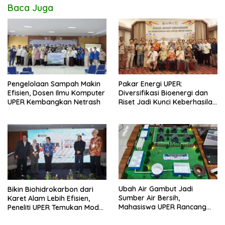
Baca Juga
Pengelolaan Sampah Makin
Pakar Energi UPER:
Efisien, Dosen Ilmu Komputer
Diversifikasi Bioenergi dan
UPER Kembangkan Netrash
Riset Jadi Kunci Keberhasilan
B50
Ubah Air Gambut Jadi
Bikin Biohidrokarbon dari
Sumber Air Bersih,
Karet Alam Lebih Efisien,
Mahasiswa UPER Rancang
Peneliti UPER Temukan Model
Instalasi Air Bersih Skala
Baru