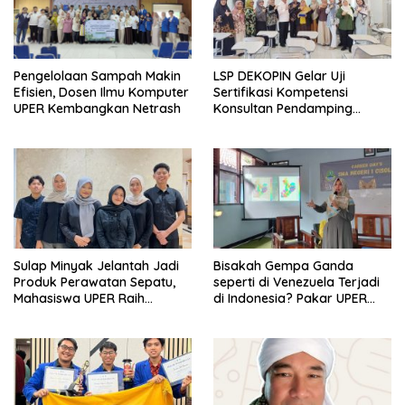
LSP DEKOPIN Gelar Uji
Pengelolaan Sampah Makin
Sertifikasi Kompetensi
Efisien, Dosen Ilmu Komputer
Konsultan Pendamping
UPER Kembangkan Netrash
Koperasi Bersertifikat BNSP
di Kampus STIE MBI Depok.
Sulap Minyak Jelantah Jadi
Bisakah Gempa Ganda
Produk Perawatan Sepatu,
seperti di Venezuela Terjadi
Mahasiswa UPER Raih
di Indonesia? Pakar UPER
Pendanaan P2MW 2026
Beri Penjelasan Ilmiahnya