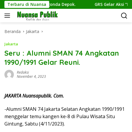
Langsung
kaan di CFD Margonda Depok.
Terbaru di Nuansa
GRS Gelar Aksi “Depok K
ke
konten
Beranda
Jakarta
Jakarta
Seru : Alumni SMAN 74 Angkatan
1990/1991 Gelar Reuni.
Redaksi
November 4, 2023
JAKARTA Nuansapublik. Com.
-Alumni SMAN 74 Jakarta Selatan Angkatan 1990/1991
menggelar temu kangen ke-8 di Pulau Wisata Situ
Gintung, Sabtu (4/11/2023).