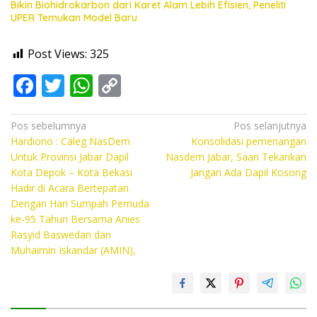
Bikin Biohidrokarbon dari Karet Alam Lebih Efisien, Peneliti
UPER Temukan Model Baru
Post Views:
325
F
T
W
C
ac
w
h
o
e
itt
at
p
Navigasi
Pos sebelumnya
Pos selanjutnya
Hardiono : Caleg NasDem
Konsolidasi pemenangan
pos
b
er
s
y
Untuk Provinsi Jabar Dapil
Nasdem Jabar, Saan Tekankan
o
A
Li
Kota Depok – Kota Bekasi
Jangan Ada Dapil Kosong
Hadir di Acara Bertepatan
o
p
n
Dengan Hari Sumpah Pemuda
k
p
k
ke-95 Tahun Bersama Anies
Rasyid Baswedan dan
Muhaimin Iskandar (AMIN),