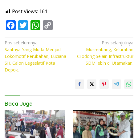
Post Views:
161
F
T
W
C
ac
w
h
o
e
itt
at
p
Navigasi
Pos sebelumnya
Pos selanjutnya
Saatnya Yang Muda Menjadi
Musrenbang, Kelurahan
pos
b
er
s
y
Lokomotif Perubahan, Luciana
Cilodong Selain Infrastruktur
o
A
Li
SH. Calon Legeslatif Kota
SDM lebih di Utamakan.
Depok.
o
p
n
k
p
k
Baca Juga