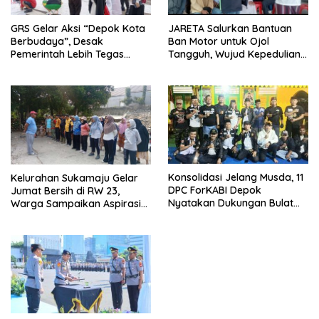
GRS Gelar Aksi “Depok Kota
JARETA Salurkan Bantuan
Berbudaya”, Desak
Ban Motor untuk Ojol
Pemerintah Lebih Tegas
Tangguh, Wujud Kepedulian
Sikapi Fenomena LGBT
terhadap Pekerja Informal
Konsolidasi Jelang Musda, 11
Kelurahan Sukamaju Gelar
DPC ForKABI Depok
Jumat Bersih di RW 23,
Nyatakan Dukungan Bulat
Warga Sampaikan Aspirasi
untuk Edi Dadang Chandra
Penanganan Banjir