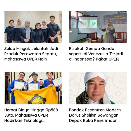
Koperasi Bersertifikat BNSP
di Kampus STIE MBI Depok.
Sulap Minyak Jelantah Jadi
Bisakah Gempa Ganda
Produk Perawatan Sepatu,
seperti di Venezuela Terjadi
Mahasiswa UPER Raih
di Indonesia? Pakar UPER
Pendanaan P2MW 2026
Beri Penjelasan Ilmiahnya
Hemat Biaya Hingga Rp588
Pondok Pesantren Modern
Juta, Mahasiswa UPER
Darus Sholihin Sawangan
Hadirkan Teknologi
Depok Buka Penerimaan
Konstruksi Berbasis
Santri Baru Tahun Ajaran
Augmented Reality
2026-2027