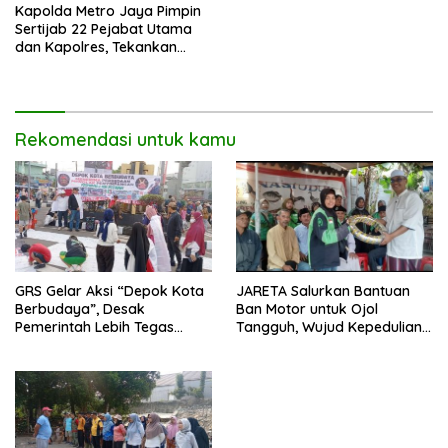
Kapolda Metro Jaya Pimpin
Sertijab 22 Pejabat Utama
dan Kapolres, Tekankan
Pelayanan Profesional dan
Humanis.
Rekomendasi untuk kamu
GRS Gelar Aksi “Depok Kota
JARETA Salurkan Bantuan
Berbudaya”, Desak
Ban Motor untuk Ojol
Pemerintah Lebih Tegas
Tangguh, Wujud Kepedulian
Sikapi Fenomena LGBT
terhadap Pekerja Informal