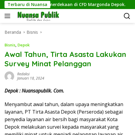
Langsung
an Semangat Kemerdekaan di CFD Margonda Depok.
Terbaru di Nuansa
GRS
ke
konten
Beranda
Bisnis
Bisnis
,
Depok
Awal Tahun, Tirta Asasta Lakukan
Survey Minat Pelanggan
Redaksi
Januari 18, 2024
Depok : Nuansapublik. Com.
Menyambut awal tahun, dalam upaya meningkatkan
layanan, PT Tirta Asasta Depok (Perseroda) sebagai
penyedia layanan air bersih bagi masyarakat Kota
Depok melakukan survei kepada masyarakat yang
memiliki minat untuk menjadi pelanggan layanan air