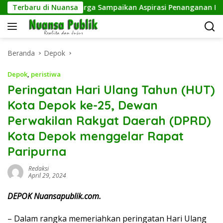
Langsung
ih di RW 23, Warga Sampaikan Aspirasi Penanganan Banjir
Terbaru di Nuansa
ke
konten
Beranda
Depok
Depok
,
peristiwa
Peringatan Hari Ulang Tahun (HUT)
Kota Depok ke-25, Dewan
Perwakilan Rakyat Daerah (DPRD)
Kota Depok menggelar Rapat
Paripurna
Redaksi
April 29, 2024
DEPOK Nuansapublik.com.
– Dalam rangka memeriahkan peringatan Hari Ulang