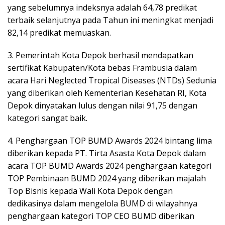
yang sebelumnya indeksnya adalah 64,78 predikat
terbaik selanjutnya pada Tahun ini meningkat menjadi
82,14 predikat memuaskan.
3. Pemerintah Kota Depok berhasil mendapatkan
sertifikat Kabupaten/Kota bebas Frambusia dalam
acara Hari Neglected Tropical Diseases (NTDs) Sedunia
yang diberikan oleh Kementerian Kesehatan RI, Kota
Depok dinyatakan lulus dengan nilai 91,75 dengan
kategori sangat baik.
4. Penghargaan TOP BUMD Awards 2024 bintang lima
diberikan kepada PT. Tirta Asasta Kota Depok dalam
acara TOP BUMD Awards 2024 penghargaan kategori
TOP Pembinaan BUMD 2024 yang diberikan majalah
Top Bisnis kepada Wali Kota Depok dengan
dedikasinya dalam mengelola BUMD di wilayahnya
penghargaan kategori TOP CEO BUMD diberikan