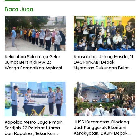
Baca Juga
Kelurahan Sukamaju Gelar
Konsolidasi Jelang Musda, 11
Jumat Bersih di RW 23,
DPC ForKABI Depok
Warga Sampaikan Aspirasi
Nyatakan Dukungan Bulat
Penanganan Banjir
untuk Edi Dadang Chandra
JUSS Kecamatan Cilodong
Kapolda Metro Jaya Pimpin
Jadi Penggerak Ekonomi
Sertijab 22 Pejabat Utama
Kerakyatan, DKUM Depok
dan Kapolres, Tekankan
Dorong UMKM Naik Kelas
Pelayanan Profesional dan