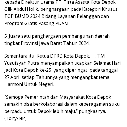
kepada Direktur Utama PT. Tirta Asasta Kota Depok
Olik Abdul Holik, penghargaan pada Kategori Khusus,
TOP BUMD 2024 Bidang Layanan Pelanggan dan
Program Gratis Pasang PDAM,
5. Juara satu penghargaan pembangunan daerah
tingkat Provinsi Jawa Barat Tahun 2024.
Sementara itu, Ketua DPRD Kota Depok, H. T.M
Yusufsyah Putra menyampaikan ucapkan Selamat Hari
Jadi Kota Depok ke-25 yang diperingati pada tanggal
27 April setiap Tahunnya yang mengangkat tema
Harmoni Untuk Negeri.
“Semoga Pemerintah dan Masyarakat Kota Depok
semakin bisa berkolaborasi dalam keberagaman suku,
berpadu untuk Depok lebih maju,” pungkasnya.
(Tony/NP)