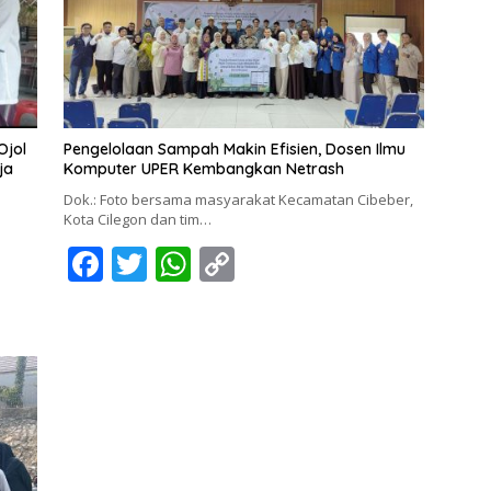
Ojol
Pengelolaan Sampah Makin Efisien, Dosen Ilmu
ja
Komputer UPER Kembangkan Netrash
Dok.: Foto bersama masyarakat Kecamatan Cibeber,
Kota Cilegon dan tim…
F
T
W
C
ac
w
h
o
e
itt
at
p
b
er
s
y
o
A
Li
o
p
n
k
p
k