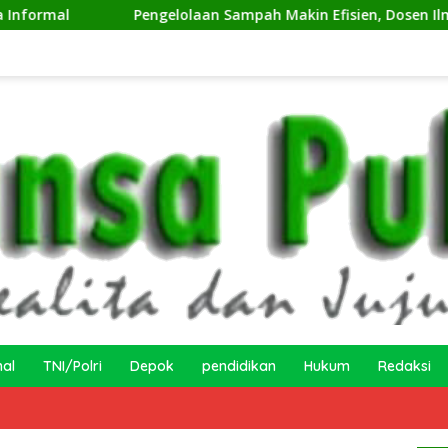
Pengelolaan Sampah Makin Efisien, Dosen Ilmu Komputer UP
nal
TNI/Polri
Depok
pendidikan
Hukum
Redaksi