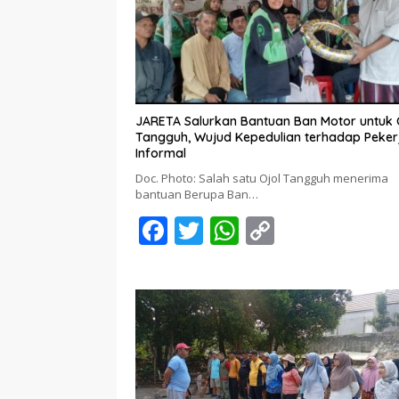
JARETA Salurkan Bantuan Ban Motor untuk 
Tangguh, Wujud Kepedulian terhadap Peker
Informal
Doc. Photo: Salah satu Ojol Tangguh menerima
bantuan Berupa Ban…
F
T
W
C
ac
w
h
o
e
itt
at
p
b
er
s
y
o
A
Li
o
p
n