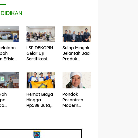
NDIDIKAN
LSP DEKOPIN
Sulap Minyak
elolaan
Gelar Uji
Jelantah Jadi
pah
Sertifikasi
Produk
n Efisien,
Kompetensi
Perawatan
n Ilmu
Konsultan
Sepatu,
puter
Pendamping
Mahasiswa
R
Koperasi
UPER Raih
bangkan
Bersertifikat
Pendanaan
ash
BNSP di
P2MW 2026
kah
Hemat Biaya
Pondok
Kampus STIE
pa
Hingga
Pesantren
MBI Depok.
da
Rp588 Juta,
Modern
rti di
Mahasiswa
Darus
zuela
UPER
Sholihin
adi di
Hadirkan
Sawangan
nesia?
Teknologi
Depok Buka
ar UPER
Konstruksi
Penerimaan