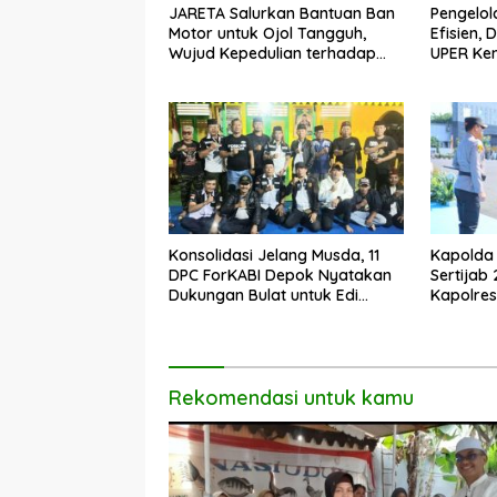
JARETA Salurkan Bantuan Ban
Pengelo
Motor untuk Ojol Tangguh,
Efisien,
Wujud Kepedulian terhadap
UPER Ke
Pekerja Informal
Konsolidasi Jelang Musda, 11
Kapolda 
DPC ForKABI Depok Nyatakan
Sertijab
Dukungan Bulat untuk Edi
Kapolres
Dadang Chandra
Profesio
Rekomendasi untuk kamu