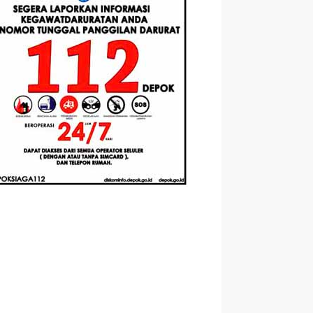
Berbasis
Santri Baru
elasan
Augmented
Tahun Ajaran
ahnya
Reality
2026-2027