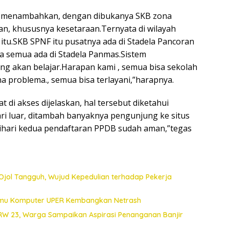
o menambahkan, dengan dibukanya SKB zona
n, khususnya kesetaraan.Ternyata di wilayah
u.SKB SPNF itu pusatnya ada di Stadela Pancoran
ya semua ada di Stadela Panmas.Sistem
g akan belajar.Harapan kami , semua bisa sekolah
na problema., semua bisa terlayani,”harapnya.
t di akses dijelaskan, hal tersebut diketahui
ri luar, ditambah banyaknya pengunjung ke situs
ihari kedua pendaftaran PPDB sudah aman,”tegas
Ojol Tangguh, Wujud Kepedulian terhadap Pekerja
 Ilmu Komputer UPER Kembangkan Netrash
 RW 23, Warga Sampaikan Aspirasi Penanganan Banjir