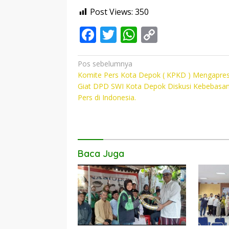
Post Views:
350
F
T
W
C
ac
w
h
o
e
itt
at
p
Navigasi
Pos sebelumnya
Komite Pers Kota Depok ( KPKD ) Mengapres
pos
b
er
s
y
Giat DPD SWI Kota Depok Diskusi Kebebasa
o
A
Li
Pers di Indonesia.
o
p
n
k
p
k
Baca Juga