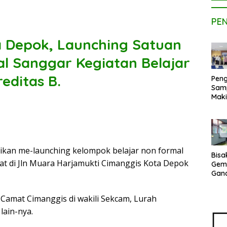
PE
a Depok, Launching Satuan
l Sanggar Kegiatan Belajar
editas B.
Peng
Sam
Maki
Dose
Kom
UPE
Kem
Netr
ikan me-launching kelompok belajar non formal
Bisa
at di Jln Muara Harjamukti Cimanggis Kota Depok
Gem
Gan
sepe
Vene
, Camat Cimanggis di wakili Sekcam, Lurah
Terj
Indo
lain-nya.
Pak