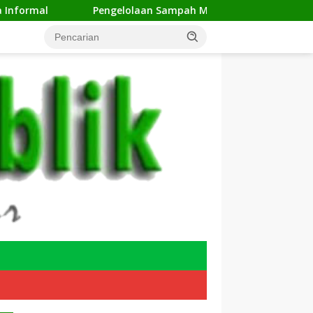
Pengelolaan Sampah Makin Efisien, Dosen Ilmu Komputer U