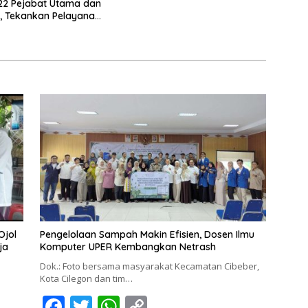
 22 Pejabat Utama dan
, Tekankan Pelayanan
nal dan Humanis.
Ojol
Pengelolaan Sampah Makin Efisien, Dosen Ilmu
ja
Komputer UPER Kembangkan Netrash
Dok.: Foto bersama masyarakat Kecamatan Cibeber,
Kota Cilegon dan tim…
F
T
W
C