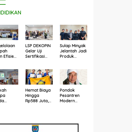
NDIDIKAN
LSP DEKOPIN
Sulap Minyak
elolaan
Gelar Uji
Jelantah Jadi
pah
Sertifikasi
Produk
n Efisien,
Kompetensi
Perawatan
n Ilmu
Konsultan
Sepatu,
puter
Pendamping
Mahasiswa
R
Koperasi
UPER Raih
bangkan
Bersertifikat
Pendanaan
ash
BNSP di
P2MW 2026
kah
Hemat Biaya
Pondok
Kampus STIE
pa
Hingga
Pesantren
MBI Depok.
da
Rp588 Juta,
Modern
rti di
Mahasiswa
Darus
zuela
UPER
Sholihin
adi di
Hadirkan
Sawangan
nesia?
Teknologi
Depok Buka
ar UPER
Konstruksi
Penerimaan