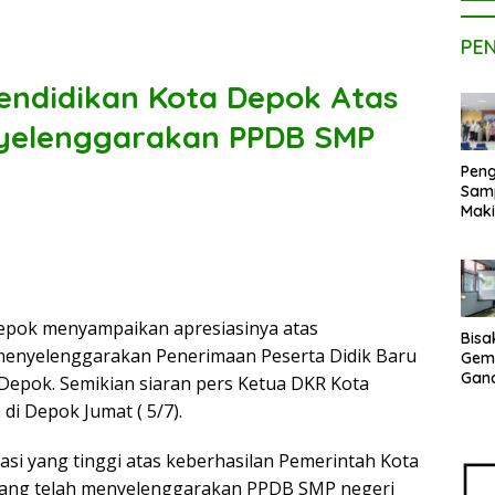
PE
Pendidikan Kota Depok Atas
yelenggarakan PPDB SMP
Peng
Sam
Maki
Dose
Kom
UPE
Kem
Netr
epok menyampaikan apresiasinya atas
Bisa
menyelenggarakan Penerimaan Peserta Didik Baru
Gem
Gan
Depok. Semikian siaran pers Ketua DKR Kota
sepe
i Depok Jumat ( 5/7).
Vene
Terj
Indo
asi yang tinggi atas keberhasilan Pemerintah Kota
Pak
 yang telah menyelenggarakan PPDB SMP negeri