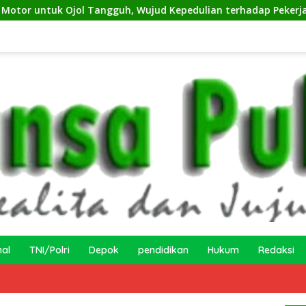
l Tangguh, Wujud Kepedulian terhadap Pekerja Informal
nal
TNI/Polri
Depok
pendidikan
Hukum
Redaksi