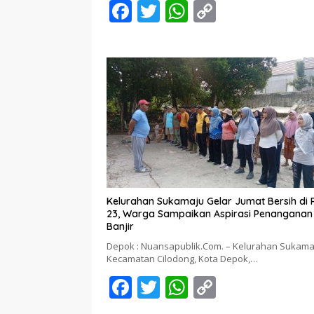
F
T
W
C
ac
w
h
o
e
itt
at
p
b
er
s
y
o
A
Li
o
p
n
k
p
k
Kelurahan Sukamaju Gelar Jumat Bersih di
23, Warga Sampaikan Aspirasi Penanganan
Banjir
Depok : Nuansapublik.Com. – Kelurahan Sukama
Kecamatan Cilodong, Kota Depok,…
F
T
W
C
ac
w
h
o