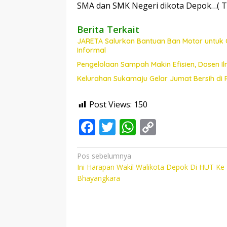
SMA dan SMK Negeri dikota Depok…( 
Berita Terkait
JARETA Salurkan Bantuan Ban Motor untuk 
Informal
Pengelolaan Sampah Makin Efisien, Dosen
Kelurahan Sukamaju Gelar Jumat Bersih di
Post Views:
150
F
T
W
C
ac
w
h
o
e
itt
at
p
Navigasi
Pos sebelumnya
Ini Harapan Wakil Walikota Depok Di HUT Ke 
pos
b
er
s
y
Bhayangkara
o
A
Li
o
p
n
k
p
k