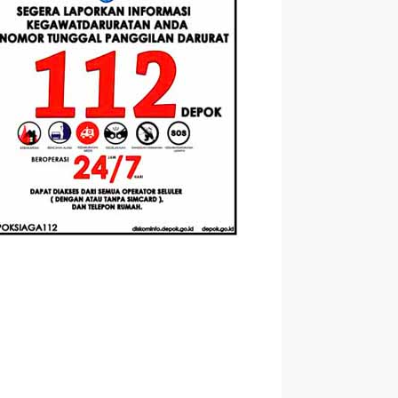
Berbasis
Santri Baru
elasan
Augmented
Tahun Ajaran
ahnya
Reality
2026-2027