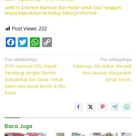
JARETA Salurkan Bantuan Ban Motor untuk Ojol Tangguh,
Wujud Kepedulian terhadap Pekerja Informal
Post Views:
222
F
T
W
C
ac
w
h
o
e
itt
at
p
Navigasi
Pos sebelumnya
Pos selanjutnya
JPKP Nasional DPC Depok
Sukamaju. Situ Bahar Menjadi
pos
b
er
s
y
Bersinergi dengan Elemen
Aksi Sasaran Masyarakat
o
A
Li
Masyarakat dan Dinas Terkait
Jumat Bersih.
dalam Aksi Jumat Bersih di Situ
o
p
n
Bahar
k
p
k
Baca Juga