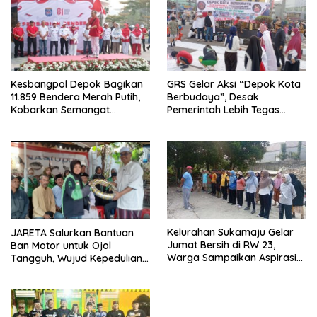
Kesbangpol Depok Bagikan
GRS Gelar Aksi “Depok Kota
11.859 Bendera Merah Putih,
Berbudaya”, Desak
Kobarkan Semangat
Pemerintah Lebih Tegas
Kemerdekaan di CFD
Sikapi Fenomena LGBT
Margonda Depok.
Kelurahan Sukamaju Gelar
JARETA Salurkan Bantuan
Jumat Bersih di RW 23,
Ban Motor untuk Ojol
Warga Sampaikan Aspirasi
Tangguh, Wujud Kepedulian
Penanganan Banjir
terhadap Pekerja Informal