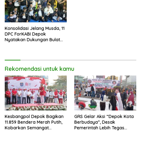
Konsolidasi Jelang Musda, 11
DPC ForKABI Depok
Nyatakan Dukungan Bulat
untuk Edi Dadang Chandra
Rekomendasi untuk kamu
Kesbangpol Depok Bagikan
GRS Gelar Aksi “Depok Kota
11.859 Bendera Merah Putih,
Berbudaya”, Desak
Kobarkan Semangat
Pemerintah Lebih Tegas
Kemerdekaan di CFD
Sikapi Fenomena LGBT
Margonda Depok.