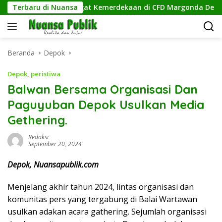
Langsung
Kobarkan Semangat Kemerdekaan di CFD Margonda Depok.
Terbaru di Nuansa
ke
konten
Beranda
Depok
Depok
,
peristiwa
Balwan Bersama Organisasi Dan
Paguyuban Depok Usulkan Media
Gethering.
Redaksi
September 20, 2024
Depok, Nuansapublik.com
Menjelang akhir tahun 2024, lintas organisasi dan
komunitas pers yang tergabung di Balai Wartawan
usulkan adakan acara gathering. Sejumlah organisasi