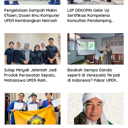
Pengelolaan Sampah Makin
LSP DEKOPIN Gelar Uji
Efisien, Dosen Ilmu Komputer
Sertifikasi Kompetensi
UPER Kembangkan Netrash
Konsultan Pendamping
Koperasi Bersertifikat BNSP
di Kampus STIE MBI Depok.
Sulap Minyak Jelantah Jadi
Bisakah Gempa Ganda
Produk Perawatan Sepatu,
seperti di Venezuela Terjadi
Mahasiswa UPER Raih
di Indonesia? Pakar UPER
Pendanaan P2MW 2026
Beri Penjelasan Ilmiahnya