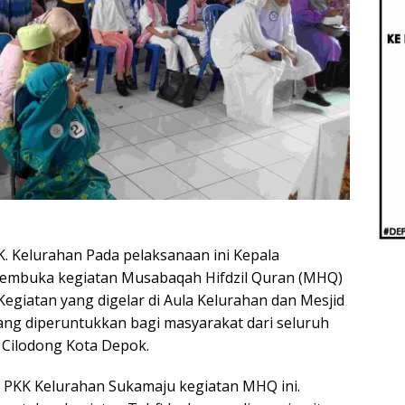
Beri
Penj
Ilmi
K. Kelurahan Pada pelaksanaan ini Kepala
membuka kegiatan Musabaqah Hifdzil Quran (MHQ)
Kegiatan yang digelar di Aula Kelurahan dan Mesjid
yang diperuntukkan bagi masyarakat dari seluruh
Cilodong Kota Depok.
. PKK Kelurahan Sukamaju kegiatan MHQ ini.