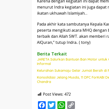
Karena dengan kegiatan ini dapat meme
menurut Indra kegiatan ini juga dapat
ikatan ukhuwah Islamiyah…
Pada akhir kata sambutanya Kepala Ka
peserta mengikuti acara MHQ dengan 
terbaik dan Allah SWT. akan memberi 
AlQuran,” tutup Indra.. ( tony)
Berita Terkait
JARETA Salurkan Bantuan Ban Motor untuk 
Informal
Kelurahan Sukamaju Gelar Jumat Bersih di
Konsolidasi Jelang Musda, 11 DPC ForKABI 
Chandra
Post Views:
472
F
T
W
C