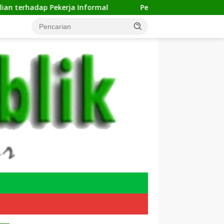
rja Informal
Pengelolaan Sampah Makin Efisien, Dose