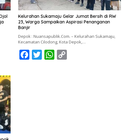
Ojol
Kelurahan Sukamaju Gelar Jumat Bersih di RW
ja
23, Warga Sampaikan Aspirasi Penanganan
Banjir
Depok : Nuansapublik.Com. – Kelurahan Sukamaju,
Kecamatan Cilodong, Kota Depok,…
F
T
W
C
ac
w
h
o
e
itt
at
p
b
er
s
y
o
A
Li
o
p
n
k
p
k
Depok