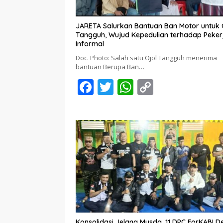
JARETA Salurkan Bantuan Ban Motor untuk 
Tangguh, Wujud Kepedulian terhadap Peker
Informal
Doc. Photo: Salah satu Ojol Tangguh menerima
bantuan Berupa Ban…
F
T
W
C
ac
w
h
o
e
itt
at
p
b
er
s
y
o
A
Li
o
p
n
k
p
k
Konsolidasi Jelang Musda, 11 DPC ForKABI 