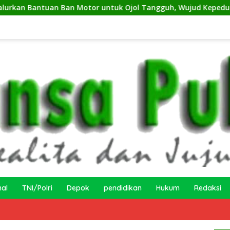
n Motor untuk Ojol Tangguh, Wujud Kepedulian terhadap Peke
nal
TNI/Polri
Depok
pendidikan
Hukum
Redaksi