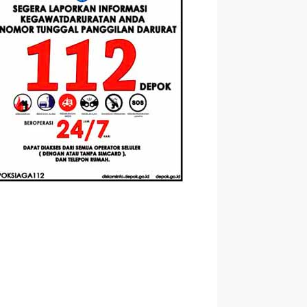
Berbasis
Santri Baru
elasan
Augmented
Tahun Ajaran
ahnya
Reality
2026-2027