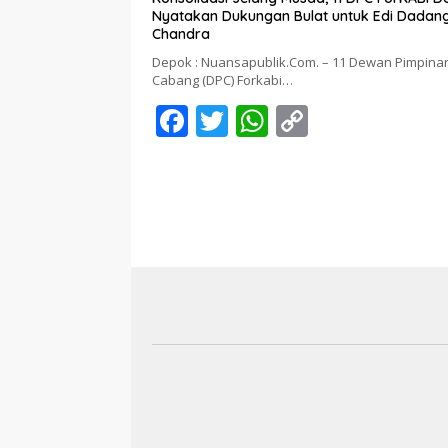
Nyatakan Dukungan Bulat untuk Edi Dadan
Chandra
Depok : Nuansapublik.Com. – 11 Dewan Pimpina
Cabang (DPC) Forkabi…
F
T
W
C
ac
w
h
o
e
itt
at
p
b
er
s
y
o
A
Li
o
p
n
k
p
k