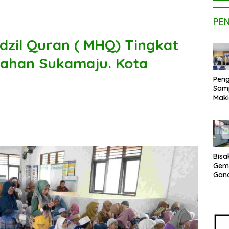
PE
zil Quran ( MHQ) Tingkat
rahan Sukamaju. Kota
Peng
Sam
Maki
Dose
Kom
UPE
Kem
Netr
Bisa
Gem
Gan
sepe
Vene
Terj
Indo
Pak