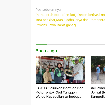
ac
w
h
o
e
itt
at
p
Navigasi
Pos sebelumnya
Pemerintah Kota (Pemkot) Depok berhasil me
pos
b
er
s
y
lima penghargaan Siddhakarya dari Pemerint
o
A
Li
Provinsi Jawa Barat (Jabar).
o
p
n
k
p
k
Baca Juga
JARETA Salurkan Bantuan Ban
Keluraha
Motor untuk Ojol Tangguh,
Jumat Be
Wujud Kepedulian terhadap
Sampaika
Pekerja Informal
Penangan