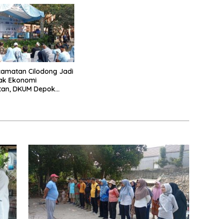
amatan Cilodong Jadi
ak Ekonomi
tan, DKUM Depok
UMKM Naik Kelas