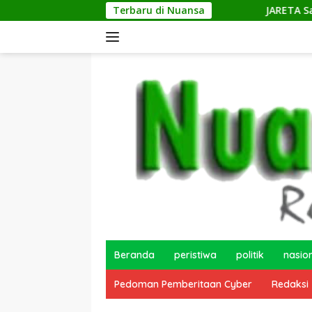
Langsung
Terbaru di Nuansa
JARETA Salurkan Bantuan Ba
ke
konten
Beranda
peristiwa
politik
nasio
Pedoman Pemberitaan Cyber
Redaksi