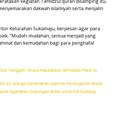
ratakan kegiatan Tahfidzul quran disamping itu,
 menyemarakan dakwah islamiyah serta menjalin
ntor Kelurahan Sukamaju, berpesan agar para
baik. “Mudah-mudahan, semua menjadi yang
rahmat dan kemudahan bagi para penghafal
Ojol Tangguh, Wujud Kepedulian terhadap Pekerja
 RW 23, Warga Sampaikan Aspirasi Penanganan Banjir
Depok Nyatakan Dukungan Bulat untuk Edi Dadang