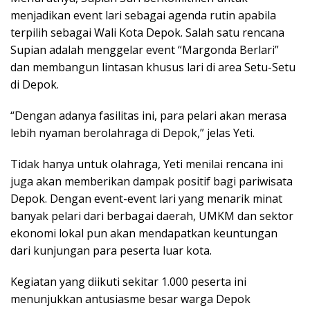
menjadikan event lari sebagai agenda rutin apabila
terpilih sebagai Wali Kota Depok. Salah satu rencana
Supian adalah menggelar event “Margonda Berlari”
dan membangun lintasan khusus lari di area Setu-Setu
di Depok.
“Dengan adanya fasilitas ini, para pelari akan merasa
lebih nyaman berolahraga di Depok,” jelas Yeti.
Tidak hanya untuk olahraga, Yeti menilai rencana ini
juga akan memberikan dampak positif bagi pariwisata
Depok. Dengan event-event lari yang menarik minat
banyak pelari dari berbagai daerah, UMKM dan sektor
ekonomi lokal pun akan mendapatkan keuntungan
dari kunjungan para peserta luar kota.
Kegiatan yang diikuti sekitar 1.000 peserta ini
menunjukkan antusiasme besar warga Depok