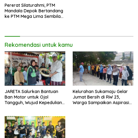
Pererat Silaturahmi, PTM
Mandala Depok Bertandang
ke PTM Mega Lima Sembilan
Garut
Rekomendasi untuk kamu
JARETA Salurkan Bantuan
Kelurahan Sukamaju Gelar
Ban Motor untuk Ojol
Jumat Bersih di RW 23,
Tangguh, Wujud Kepedulian
Warga Sampaikan Aspirasi
terhadap Pekerja Informal
Penanganan Banjir