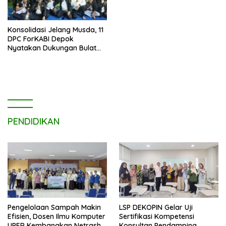
Konsolidasi Jelang Musda, 11
DPC ForKABI Depok
Nyatakan Dukungan Bulat
untuk Edi Dadang Chandra
PENDIDIKAN
Pengelolaan Sampah Makin
LSP DEKOPIN Gelar Uji
Efisien, Dosen Ilmu Komputer
Sertifikasi Kompetensi
UPER Kembangkan Netrash
Konsultan Pendamping