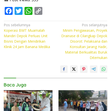
F
T
W
C
ac
w
h
o
e
itt
at
p
Navigasi
Pos sebelumnya
Pos selanjutnya
Koperasi BMT Muamalah
Minim Pengawasan, Proyek
pos
b
er
s
y
Mandiri Depok Perluas Unit
Drainase di Cilangkap Depok
o
A
Li
Bisnis Dengan Mendirikan
Disorot: Pelaksana dan
Klinik 24 Jam Banana Medika
Konsultan Jarang Hadir,
o
p
n
Material Berkualitas Buruk
k
p
k
Ditemukan
Baca Juga