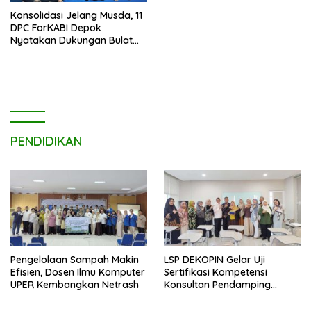
Konsolidasi Jelang Musda, 11
DPC ForKABI Depok
Nyatakan Dukungan Bulat
untuk Edi Dadang Chandra
PENDIDIKAN
Pengelolaan Sampah Makin
LSP DEKOPIN Gelar Uji
Efisien, Dosen Ilmu Komputer
Sertifikasi Kompetensi
UPER Kembangkan Netrash
Konsultan Pendamping
Koperasi Bersertifikat BNSP
di Kampus STIE MBI Depok.