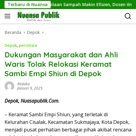
Langsung
Terbaru di Nuansa
Pengelolaan Sampah Makin Efisien, Dosen Ilmu Komp
ke
konten
Beranda
Depok
Depok
,
peristiwa
Dukungan Masyarakat dan Ahli
Waris Tolak Relokasi Keramat
Sambi Empi Shiun di Depok
Redaksi
Januari 9, 2025
Depok, Nuasapublik.Com.
– Keramat Sambi Empi Shiun, yang terletak di
Kelurahan Cisalak, Kecamatan Sukmajaya, Kota Depok,
menjadi pusat perhatian berbagai pihak akibat rencana