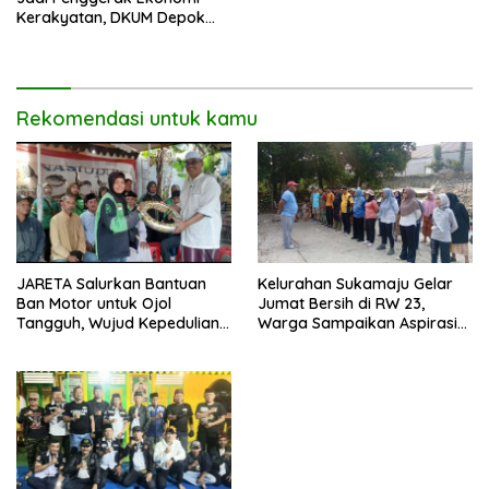
Kerakyatan, DKUM Depok
Dorong UMKM Naik Kelas
Rekomendasi untuk kamu
JARETA Salurkan Bantuan
Kelurahan Sukamaju Gelar
Ban Motor untuk Ojol
Jumat Bersih di RW 23,
Tangguh, Wujud Kepedulian
Warga Sampaikan Aspirasi
terhadap Pekerja Informal
Penanganan Banjir