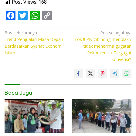
Post Views:
168
F
T
W
C
ac
w
h
o
e
itt
at
p
Navigasi
Pos sebelumnya
Pos selanjutnya
Trend Penjualan Masa Depan
Tok !! PN Cibinong menolak /
pos
b
er
s
y
Berdasarkan Syariat Ekonomi
tidak menerima gugatan
o
A
Li
Islam
Rekonvensi / Tergugat
konvensi*
o
p
n
k
p
k
Baca Juga