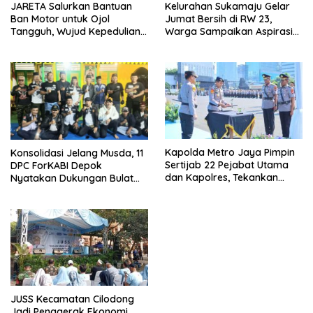
JARETA Salurkan Bantuan
Kelurahan Sukamaju Gelar
Ban Motor untuk Ojol
Jumat Bersih di RW 23,
Tangguh, Wujud Kepedulian
Warga Sampaikan Aspirasi
terhadap Pekerja Informal
Penanganan Banjir
Kapolda Metro Jaya Pimpin
Konsolidasi Jelang Musda, 11
Sertijab 22 Pejabat Utama
DPC ForKABI Depok
dan Kapolres, Tekankan
Nyatakan Dukungan Bulat
Pelayanan Profesional dan
untuk Edi Dadang Chandra
Humanis.
JUSS Kecamatan Cilodong
Jadi Penggerak Ekonomi