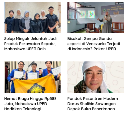
Sulap Minyak Jelantah Jadi
Bisakah Gempa Ganda
Produk Perawatan Sepatu,
seperti di Venezuela Terjadi
Mahasiswa UPER Raih
di Indonesia? Pakar UPER
Pendanaan P2MW 2026
Beri Penjelasan Ilmiahnya
Hemat Biaya Hingga Rp588
Pondok Pesantren Modern
Juta, Mahasiswa UPER
Darus Sholihin Sawangan
Hadirkan Teknologi
Depok Buka Penerimaan
Konstruksi Berbasis
Santri Baru Tahun Ajaran
Augmented Reality
2026-2027