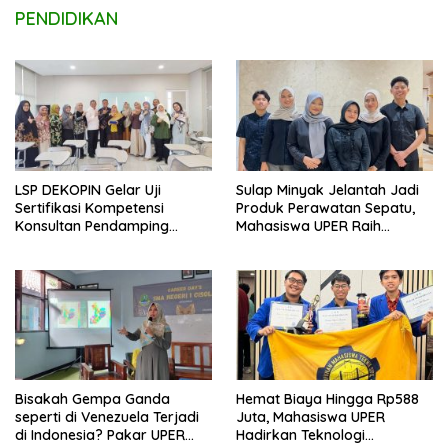
PENDIDIKAN
LSP DEKOPIN Gelar Uji
Sulap Minyak Jelantah Jadi
Sertifikasi Kompetensi
Produk Perawatan Sepatu,
Konsultan Pendamping
Mahasiswa UPER Raih
Koperasi Bersertifikat BNSP
Pendanaan P2MW 2026
di Kampus STIE MBI Depok.
Bisakah Gempa Ganda
Hemat Biaya Hingga Rp588
seperti di Venezuela Terjadi
Juta, Mahasiswa UPER
di Indonesia? Pakar UPER
Hadirkan Teknologi