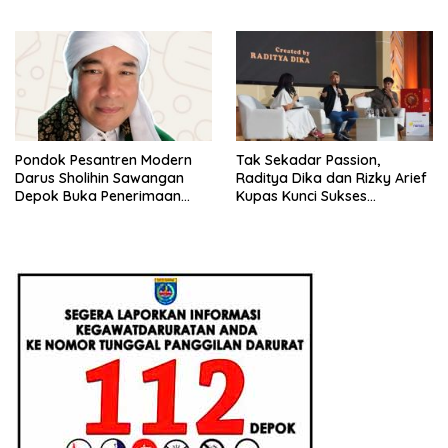
Beri Penjelasan Ilmiahnya
Konstruksi Berbasis
Augmented Reality
Pondok Pesantren Modern
Tak Sekadar Passion,
Darus Sholihin Sawangan
Raditya Dika dan Rizky Arief
Depok Buka Penerimaan
Kupas Kunci Sukses
Santri Baru Tahun Ajaran
Monetisasi Bisnis di
2026-2027
Universitas Pertamina