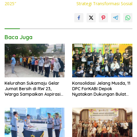
2025″
Strategi Transformasi Sosial
o
p
n
k
p
k
Baca Juga
Kelurahan Sukamaju Gelar
Konsolidasi Jelang Musda, 11
Jumat Bersih di RW 23,
DPC ForKABI Depok
Warga Sampaikan Aspirasi
Nyatakan Dukungan Bulat
Penanganan Banjir
untuk Edi Dadang Chandra