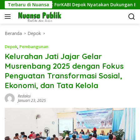
Langsung
g Musda, 11 DPC ForKABI Depok Nyatakan Dukungan Bulat untuk
Terbaru di Nuansa
ke
konten
Beranda
Depok
Depok
,
Pembangunan
Kelurahan Jati Jajar Gelar
Musrenbang 2025 dengan Fokus
Penguatan Transformasi Sosial,
Ekonomi, dan Tata Kelola
Redaksi
Januari 23, 2025