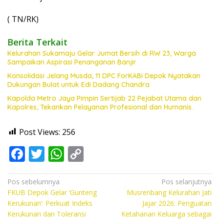
( TN/RK)
Berita Terkait
Kelurahan Sukamaju Gelar Jumat Bersih di RW 23, Warga
Sampaikan Aspirasi Penanganan Banjir
Konsolidasi Jelang Musda, 11 DPC ForKABI Depok Nyatakan
Dukungan Bulat untuk Edi Dadang Chandra
Kapolda Metro Jaya Pimpin Sertijab 22 Pejabat Utama dan
Kapolres, Tekankan Pelayanan Profesional dan Humanis.
Post Views:
256
F
T
W
C
ac
w
h
o
e
itt
at
p
Navigasi
Pos sebelumnya
Pos selanjutnya
FKUB Depok Gelar ‘Gunteng
Musrenbang Kelurahan Jati
pos
b
er
s
y
Kerukunan’: Perkuat Indeks
Jajar 2026: Penguatan
o
A
Li
Kerukunan dan Toleransi
Ketahanan Keluarga sebagai