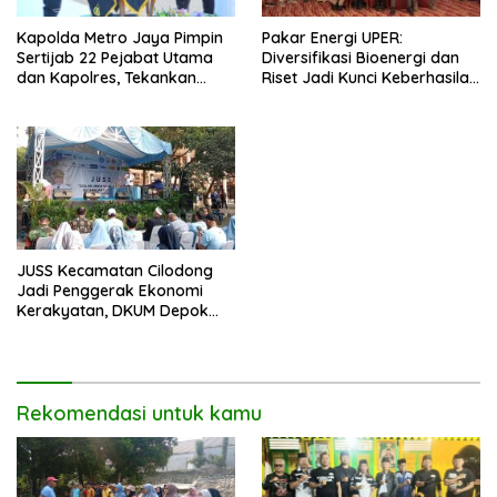
Pakar Energi UPER:
Kapolda Metro Jaya Pimpin
Diversifikasi Bioenergi dan
Sertijab 22 Pejabat Utama
Riset Jadi Kunci Keberhasilan
dan Kapolres, Tekankan
B50
Pelayanan Profesional dan
Humanis.
JUSS Kecamatan Cilodong
Jadi Penggerak Ekonomi
Kerakyatan, DKUM Depok
Dorong UMKM Naik Kelas
Rekomendasi untuk kamu