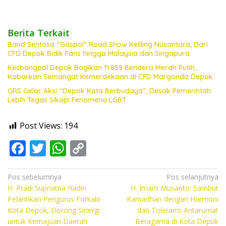
Berita Terkait
Band Sentosa “Gaspol” Road Show Keliling Nusantara, Dari
CFD Depok Bidik Fans hingga Malaysia dan Singapura
Kesbangpol Depok Bagikan 11.859 Bendera Merah Putih,
Kobarkan Semangat Kemerdekaan di CFD Margonda Depok.
GRS Gelar Aksi “Depok Kota Berbudaya”, Desak Pemerintah
Lebih Tegas Sikapi Fenomena LGBT
Post Views:
194
F
T
W
C
ac
w
h
o
e
itt
at
p
Navigasi
Pos sebelumnya
Pos selanjutnya
H. Pradi Supriatna Hadiri
H. Imam Musanto: Sambut
pos
b
er
s
y
Pelantikan Pengurus Forkabi
Ramadhan dengan Harmoni
o
A
Li
Kota Depok, Dorong Sinergi
dan Toleransi Antarumat
untuk Kemajuan Daerah
Beragama di Kota Depok