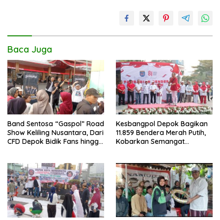
o
p
n
k
p
k
Baca Juga
Band Sentosa “Gaspol” Road
Kesbangpol Depok Bagikan
Show Keliling Nusantara, Dari
11.859 Bendera Merah Putih,
CFD Depok Bidik Fans hingga
Kobarkan Semangat
Malaysia dan Singapura
Kemerdekaan di CFD
Margonda Depok.