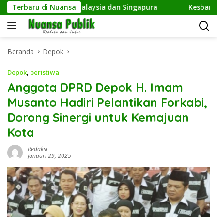
Langsung
Fans hingga Malaysia dan Singapura
Terbaru di Nuansa
Kesbangpol Depok 
ke
konten
Beranda
Depok
Depok
,
peristiwa
Anggota DPRD Depok H. Imam
Musanto Hadiri Pelantikan Forkabi,
Dorong Sinergi untuk Kemajuan
Kota
Redaksi
Januari 29, 2025