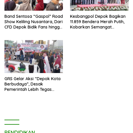
Band Sentosa “Gaspol” Road
Kesbangpol Depok Bagikan
Show Keliling Nusantara, Dari
11.859 Bendera Merah Putih,
CFD Depok Bidik Fans hingga
Kobarkan Semangat
Malaysia dan Singapura
Kemerdekaan di CFD
Margonda Depok.
GRS Gelar Aksi “Depok Kota
Berbudaya”, Desak
Pemerintah Lebih Tegas
Sikapi Fenomena LGBT
PENDIDIKAN