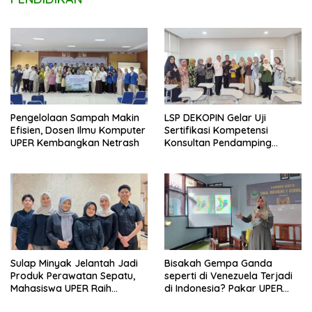
Pengelolaan Sampah Makin
LSP DEKOPIN Gelar Uji
Efisien, Dosen Ilmu Komputer
Sertifikasi Kompetensi
UPER Kembangkan Netrash
Konsultan Pendamping
Koperasi Bersertifikat BNSP
di Kampus STIE MBI Depok.
Sulap Minyak Jelantah Jadi
Bisakah Gempa Ganda
Produk Perawatan Sepatu,
seperti di Venezuela Terjadi
Mahasiswa UPER Raih
di Indonesia? Pakar UPER
Pendanaan P2MW 2026
Beri Penjelasan Ilmiahnya