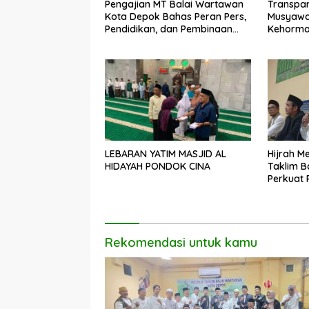
Pengajian MT Balai Wartawan
Transpar
Kota Depok Bahas Peran Pers,
Musyawa
Pendidikan, dan Pembinaan
Kehorma
Moral Masyarakat
Dhuyufu
LEBARAN YATIM MASJID AL
Hijrah M
HIDAYAH PONDOK CINA
Taklim B
Perkuat 
Menebar
Rekomendasi untuk kamu