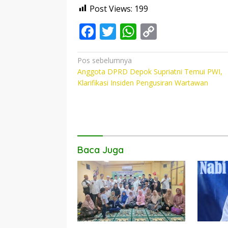
Post Views:
199
F
T
W
C
ac
w
h
o
e
itt
at
p
Navigasi
Pos sebelumnya
Anggota DPRD Depok Supriatni Temui PWI,
pos
b
er
s
y
Klarifikasi Insiden Pengusiran Wartawan
o
A
Li
o
p
n
k
p
k
Baca Juga