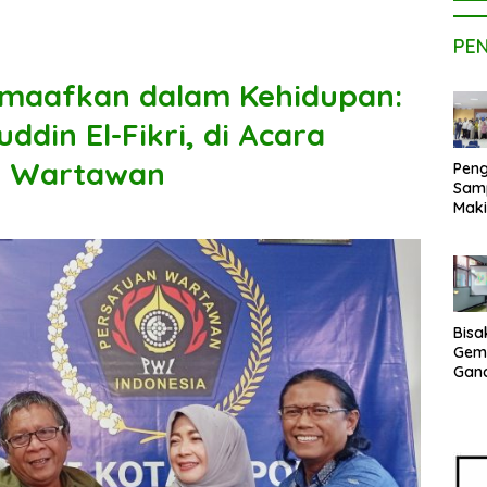
PE
maafkan dalam Kehidupan:
ddin El-Fikri, di Acara
n Wartawan
Peng
Sam
Maki
Dose
Kom
UPE
Kem
Netr
Bisa
Gem
Gan
sepe
Vene
Terj
Indo
Pak