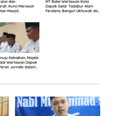
ansi dan
MT Balai Wartawan Kota
rah: Kunci Merawat
Depok Gelar Tadabur Alam
tan Masjid
Perdana, Bangun Ukhuwah dan
rrohman
Semangat Kebersamaan
enuju Kebaikan, Majelis
alai Wartawan Depok
Peran Jurnalis dalam
 Kebenaran