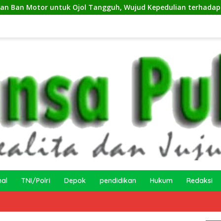
Ojol Tangguh, Wujud Kepedulian terhadap Pekerja Informal
nal
TNI/Polri
Depok
pendidikan
Hukum
Redaksi