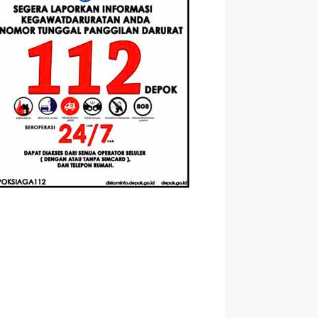
Berbasis
Santri Baru
elasan
Augmented
Tahun Ajaran
ahnya
Reality
2026-2027