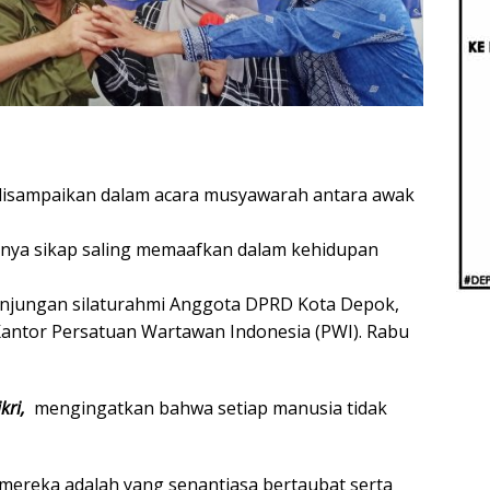
Beri
Penj
Ilmi
disampaikan dalam acara musyawarah antara awak
nya sikap saling memaafkan dalam kehidupan
unjungan silaturahmi Anggota DPRD Kota Depok,
ke Kantor Persatuan Wartawan Indonesia (PWI). Rabu
kri,
mengingatkan bahwa setiap manusia tidak
a mereka adalah yang senantiasa bertaubat serta