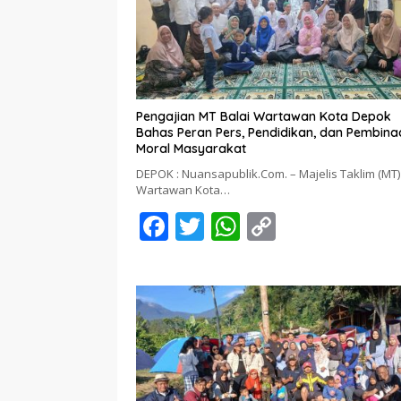
Pengajian MT Balai Wartawan Kota Depok
Bahas Peran Pers, Pendidikan, dan Pembina
Moral Masyarakat
DEPOK : Nuansapublik.Com. – Majelis Taklim (MT)
Wartawan Kota…
F
T
W
C
ac
w
h
o
e
itt
at
p
b
er
s
y
o
A
Li
o
p
n
k
p
k