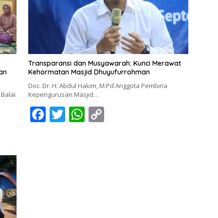
Transparansi dan Musyawarah: Kunci Merawat
an
Kehormatan Masjid Dhuyufurrohman
Doc. Dr. H. Abdul Hakim, M.Pd Anggota Pembina
 Balai
Kepengurusan Masjid…
F
T
W
C
ac
w
h
o
e
itt
at
p
b
er
s
y
o
A
Li
o
p
n
k
p
k