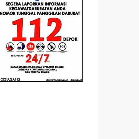
Berbasis
Santri Baru
elasan
Augmented
Tahun Ajaran
ahnya
Reality
2026-2027