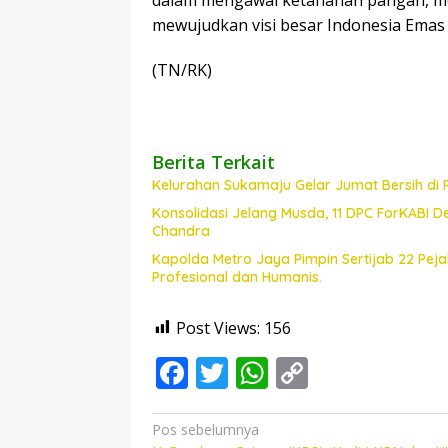
mewujudkan visi besar Indonesia Emas 
(TN/RK)
Berita Terkait
Kelurahan Sukamaju Gelar Jumat Bersih di
Konsolidasi Jelang Musda, 11 DPC ForKABI 
Chandra
Kapolda Metro Jaya Pimpin Sertijab 22 Pe
Profesional dan Humanis.
Post Views:
156
F
T
W
C
ac
w
h
o
e
itt
at
p
Navigasi
Pos sebelumnya