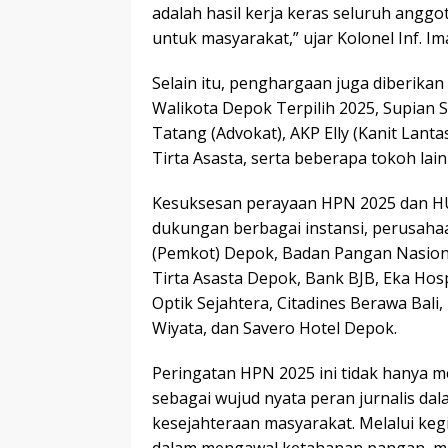
adalah hasil kerja keras seluruh angg
untuk masyarakat,” ujar Kolonel Inf. I
Selain itu, penghargaan juga diberikan
Walikota Depok Terpilih 2025, Supian 
Tatang (Advokat), AKP Elly (Kanit Lant
Tirta Asasta, serta beberapa tokoh lain
Kesuksesan perayaan HPN 2025 dan HUT
dukungan berbagai instansi, perusahaa
(Pemkot) Depok, Badan Pangan Nasiona
Tirta Asasta Depok, Bank BJB, Eka Hos
Optik Sejahtera, Citadines Berawa Bali
Wiyata, dan Savero Hotel Depok.
Peringatan HPN 2025 ini tidak hanya m
sebagai wujud nyata peran jurnalis da
kesejahteraan masyarakat. Melalui kegi
dalam mengawal ketahanan pangan, men