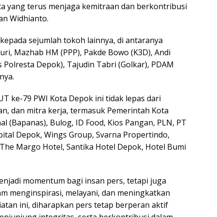
ota yang terus menjaga kemitraan dan berkontribusi
man Widhianto.
 kepada sejumlah tokoh lainnya, di antaranya
Suri, Mazhab HM (PPP), Pakde Bowo (K3D), Andi
as Polresta Depok), Tajudin Tabri (Golkar), PDAM
nya.
 ke-79 PWI Kota Depok ini tidak lepas dari
n, dan mitra kerja, termasuk Pemerintah Kota
l (Bapanas), Bulog, ID Food, Kios Pangan, PLN, PT
pital Depok, Wings Group, Svarna Propertindo,
, The Margo Hotel, Santika Hotel Depok, Hotel Bumi
enjadi momentum bagi insan pers, tetapi juga
lam menginspirasi, melayani, dan meningkatkan
atan ini, diharapkan pers tetap berperan aktif
junjung integritas, serta berkontribusi dalam