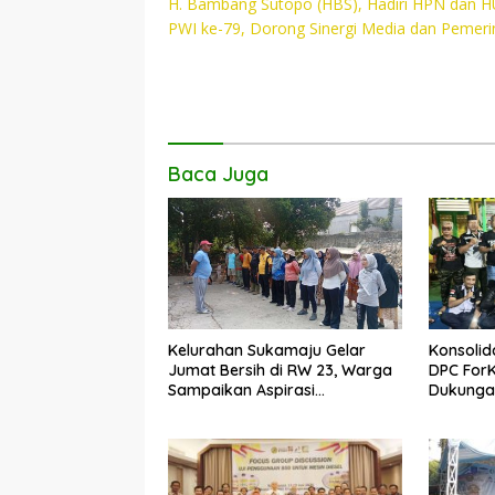
H. Bambang Sutopo (HBS), Hadiri HPN dan 
pos
b
er
s
y
PWI ke-79, Dorong Sinergi Media dan Pemeri
o
A
Li
o
p
n
k
p
k
Baca Juga
Kelurahan Sukamaju Gelar
Konsolid
Jumat Bersih di RW 23, Warga
DPC For
Sampaikan Aspirasi
Dukungan
Penanganan Banjir
Dadang 