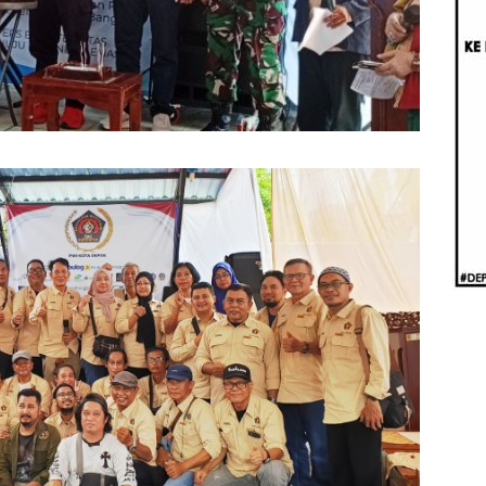
Beri
Penj
Ilmi