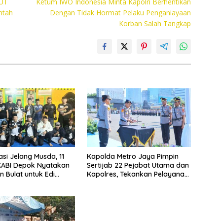
HUT
Ketum IWO Indonesia Minta Kapolri Berhentikan
ntah
Dengan Tidak Hormat Pelaku Penganiayaan
Korban Salah Tangkap
asi Jelang Musda, 11
Kapolda Metro Jaya Pimpin
KABI Depok Nyatakan
Sertijab 22 Pejabat Utama dan
 Bulat untuk Edi
Kapolres, Tekankan Pelayanan
Chandra
Profesional dan Humanis.