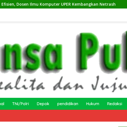
omputer UPER Kembangkan Netrash
Kelurahan Sukamaju 
nal
TNI/Polri
Depok
pendidikan
Hukum
Redaksi