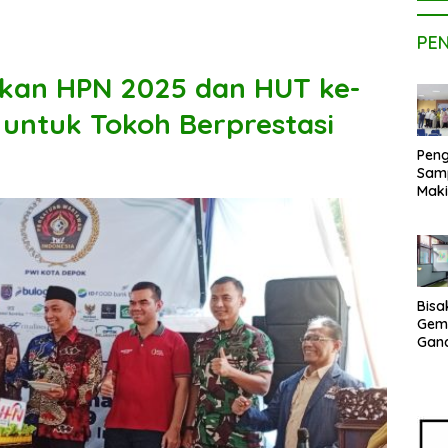
PE
kan HPN 2025 dan HUT ke-
 untuk Tokoh Berprestasi
Peng
Sam
Maki
Dose
Kom
UPE
Kem
Netr
Bisa
Gem
Gan
sepe
Vene
Terj
Indo
Pak