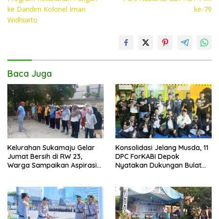
o
A
Li
ke Dandim Kolonel Iman
ke-79
o
p
n
Widhiarto
k
p
k
Baca Juga
Kelurahan Sukamaju Gelar
Konsolidasi Jelang Musda, 11
Jumat Bersih di RW 23,
DPC ForKABI Depok
Warga Sampaikan Aspirasi
Nyatakan Dukungan Bulat
Penanganan Banjir
untuk Edi Dadang Chandra