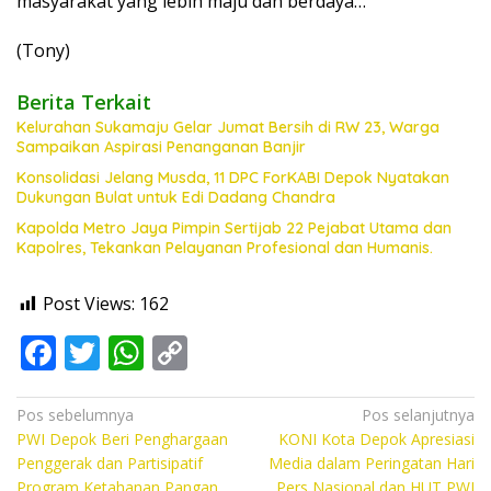
masyarakat yang lebih maju dan berdaya…
(Tony)
Berita Terkait
Kelurahan Sukamaju Gelar Jumat Bersih di RW 23, Warga
Sampaikan Aspirasi Penanganan Banjir
Konsolidasi Jelang Musda, 11 DPC ForKABI Depok Nyatakan
Dukungan Bulat untuk Edi Dadang Chandra
Kapolda Metro Jaya Pimpin Sertijab 22 Pejabat Utama dan
Kapolres, Tekankan Pelayanan Profesional dan Humanis.
Post Views:
162
F
T
W
C
ac
w
h
o
e
itt
at
p
Navigasi
Pos sebelumnya
Pos selanjutnya
PWI Depok Beri Penghargaan
KONI Kota Depok Apresiasi
pos
b
er
s
y
Penggerak dan Partisipatif
Media dalam Peringatan Hari
Program Ketahanan Pangan
Pers Nasional dan HUT PWI