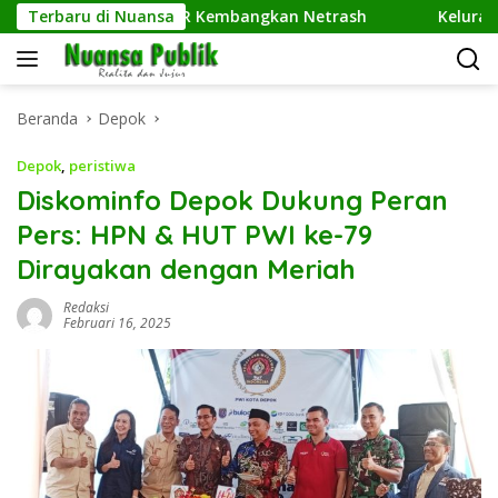
Langsung
 Komputer UPER Kembangkan Netrash
Terbaru di Nuansa
Kelurahan Sukamaj
ke
konten
Beranda
Depok
Depok
,
peristiwa
Diskominfo Depok Dukung Peran
Pers: HPN & HUT PWI ke-79
Dirayakan dengan Meriah
Redaksi
Februari 16, 2025