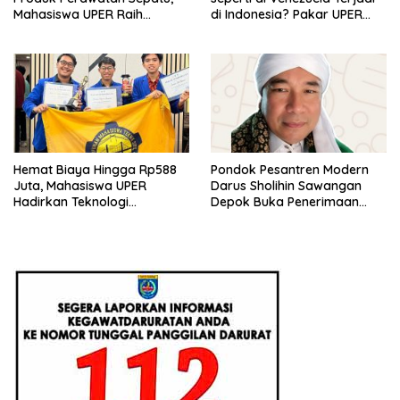
Mahasiswa UPER Raih
di Indonesia? Pakar UPER
Pendanaan P2MW 2026
Beri Penjelasan Ilmiahnya
Hemat Biaya Hingga Rp588
Pondok Pesantren Modern
Juta, Mahasiswa UPER
Darus Sholihin Sawangan
Hadirkan Teknologi
Depok Buka Penerimaan
Konstruksi Berbasis
Santri Baru Tahun Ajaran
Augmented Reality
2026-2027