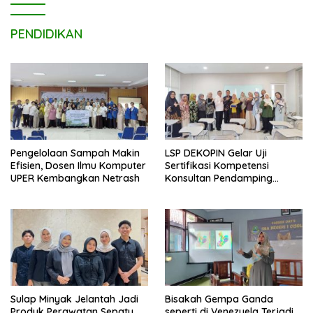
PENDIDIKAN
Pengelolaan Sampah Makin
LSP DEKOPIN Gelar Uji
Efisien, Dosen Ilmu Komputer
Sertifikasi Kompetensi
UPER Kembangkan Netrash
Konsultan Pendamping
Koperasi Bersertifikat BNSP
di Kampus STIE MBI Depok.
Sulap Minyak Jelantah Jadi
Bisakah Gempa Ganda
Produk Perawatan Sepatu,
seperti di Venezuela Terjadi