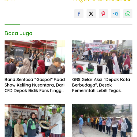
o
p
n
k
p
k
Baca Juga
Band Sentosa “Gaspol” Road
GRS Gelar Aksi “Depok Kota
Show Keliling Nusantara, Dari
Berbudaya”, Desak
CFD Depok Bidik Fans hingga
Pemerintah Lebih Tegas
Malaysia dan Singapura
Sikapi Fenomena LGBT