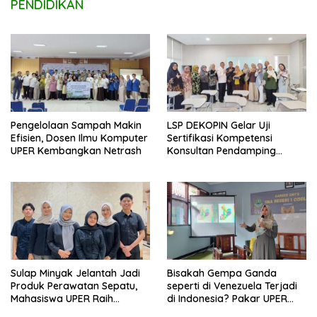
PENDIDIKAN
Pengelolaan Sampah Makin
LSP DEKOPIN Gelar Uji
Efisien, Dosen Ilmu Komputer
Sertifikasi Kompetensi
UPER Kembangkan Netrash
Konsultan Pendamping
Koperasi Bersertifikat BNSP
di Kampus STIE MBI Depok.
Sulap Minyak Jelantah Jadi
Bisakah Gempa Ganda
Produk Perawatan Sepatu,
seperti di Venezuela Terjadi
Mahasiswa UPER Raih
di Indonesia? Pakar UPER
Pendanaan P2MW 2026
Beri Penjelasan Ilmiahnya