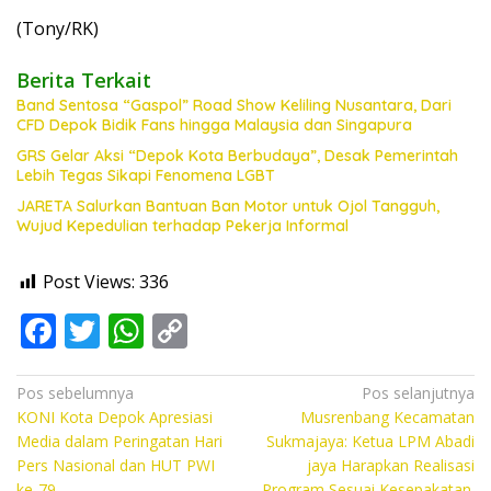
(Tony/RK)
Berita Terkait
Band Sentosa “Gaspol” Road Show Keliling Nusantara, Dari
CFD Depok Bidik Fans hingga Malaysia dan Singapura
GRS Gelar Aksi “Depok Kota Berbudaya”, Desak Pemerintah
Lebih Tegas Sikapi Fenomena LGBT
JARETA Salurkan Bantuan Ban Motor untuk Ojol Tangguh,
Wujud Kepedulian terhadap Pekerja Informal
Post Views:
336
F
T
W
C
ac
w
h
o
e
itt
at
p
Navigasi
Pos sebelumnya
Pos selanjutnya
KONI Kota Depok Apresiasi
Musrenbang Kecamatan
pos
b
er
s
y
Media dalam Peringatan Hari
Sukmajaya: Ketua LPM Abadi
o
A
Li
Pers Nasional dan HUT PWI
jaya Harapkan Realisasi
ke-79
Program Sesuai Kesepakatan.