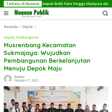
Langsung
ara, Dari CFD Depok Bidik Fans hingga Malaysia dan Singapura
Terbaru di Nuansa
ke
konten
Beranda
Depok
Depok
,
Pembangunan
Musrenbang Kecamatan
Sukmajaya: Wujudkan
Pembangunan Berkelanjutan
Menuju Depok Maju
Redaksi
Februari 17, 2025