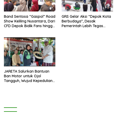
Band Sentosa “Gaspol” Road
GRS Gelar Aksi “Depok Kota
Show Keliling Nusantara, Dari
Berbudaya”, Desak
CFD Depok Bidik Fans hingga
Pemerintah Lebih Tegas
Malaysia dan Singapura
Sikapi Fenomena LGBT
JARETA Salurkan Bantuan
Ban Motor untuk Ojol
Tangguh, Wujud Kepedulian
terhadap Pekerja Informal