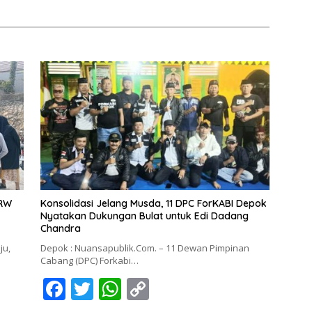
 RW
Konsolidasi Jelang Musda, 11 DPC ForKABI Depok
Nyatakan Dukungan Bulat untuk Edi Dadang
Chandra
ju,
Depok : Nuansapublik.Com. – 11 Dewan Pimpinan
Cabang (DPC) Forkabi…
F
T
W
C
ac
w
h
o