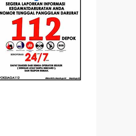
Berbasis
Santri Baru
elasan
Augmented
Tahun Ajaran
ahnya
Reality
2026-2027