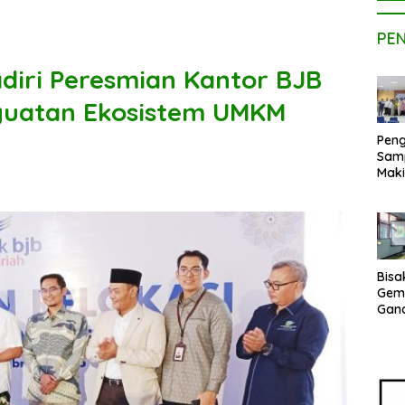
PE
diri Peresmian Kantor BJB
guatan Ekosistem UMKM
Peng
Sam
Maki
Dose
Kom
UPE
Kem
Netr
Bisa
Gem
Gan
sepe
Vene
Terj
Indo
Pak