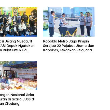
asi Jelang Musda, 11
Kapolda Metro Jaya Pimpin
KABI Depok Nyatakan
Sertijab 22 Pejabat Utama dan
 Bulat untuk Edi
Kapolres, Tekankan Pelayanan
Chandra
Profesional dan Humanis.
ngan Nasional Gelar
rah di acara JUSS di
an Cilodong