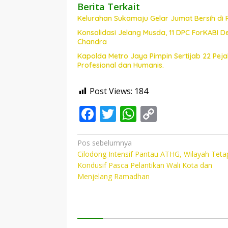
Berita Terkait
Kelurahan Sukamaju Gelar Jumat Bersih di
Konsolidasi Jelang Musda, 11 DPC ForKABI 
Chandra
Kapolda Metro Jaya Pimpin Sertijab 22 Pe
Profesional dan Humanis.
Post Views:
184
F
T
W
C
ac
w
h
o
e
itt
at
p
Navigasi
Pos sebelumnya
Cilodong Intensif Pantau ATHG, Wilayah Teta
pos
b
er
s
y
Kondusif Pasca Pelantikan Wali Kota dan
o
A
Li
Menjelang Ramadhan
o
p
n
k
p
k