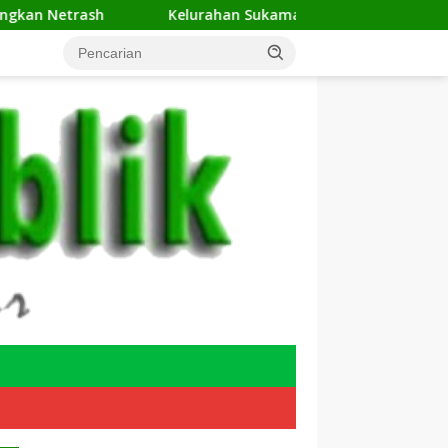
Kelurahan Sukamaju Gelar Jumat Bersih di RW 23, Warga Samp