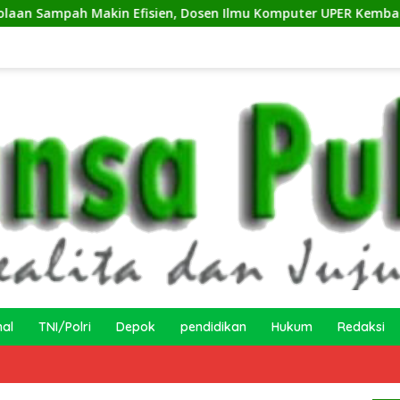
isien, Dosen Ilmu Komputer UPER Kembangkan Netrash
nal
TNI/Polri
Depok
pendidikan
Hukum
Redaksi