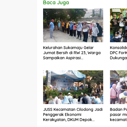
Baca Juga
Kelurahan Sukamaju Gelar
Konsolid
Jumat Bersih di RW 23, Warga
DPC For
Sampaikan Aspirasi
Dukungan
Penanganan Banjir
Dadang 
JUSS Kecamatan Cilodong Jadi
Badan Pa
Penggerak Ekonomi
pasar mu
Kerakyatan, DKUM Depok
kecamat
Dorong UMKM Naik Kelas