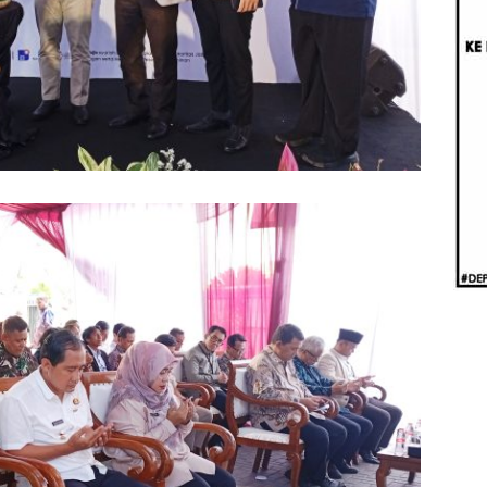
Beri
Penj
Ilmi