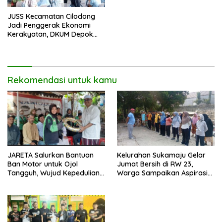
JUSS Kecamatan Cilodong
Jadi Penggerak Ekonomi
Kerakyatan, DKUM Depok
Dorong UMKM Naik Kelas
Rekomendasi untuk kamu
JARETA Salurkan Bantuan
Kelurahan Sukamaju Gelar
Ban Motor untuk Ojol
Jumat Bersih di RW 23,
Tangguh, Wujud Kepedulian
Warga Sampaikan Aspirasi
terhadap Pekerja Informal
Penanganan Banjir