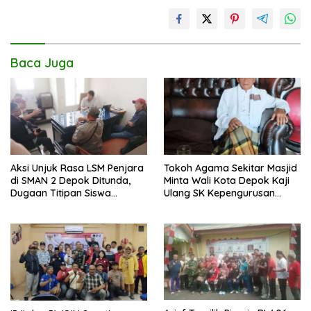
k
p
k
Baca Juga
Aksi Unjuk Rasa LSM Penjara
Tokoh Agama Sekitar Masjid
di SMAN 2 Depok Ditunda,
Minta Wali Kota Depok Kaji
Dugaan Titipan Siswa
Ulang SK Kepengurusan
Dimediasi di Polres Depok
Masjid Dhyufurrahman