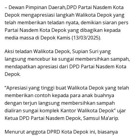
– Dewan Pimpinan Daerah,DPD Partai Nasdem Kota
Depok mengapresiasi langkah Walikota Depok yang
telah memberikan teladan nyata, demikian siaran pers
Partai Nasdem Kota Depok yang dibagikan kepada
media massa di Depok Kamis (13/03/2025).
Aksi teladan Walikota Depok, Supian Suri yang
langsung mencebur ke sungai membersihkan sampah,
mendapatkan apresiasi dari DPD Partai Nasdem Kota
Depok.
“Apresiasi yang tinggi buat Walikota Depok yang telah
memberikan contoh kepada para anak buahnya
dengan terjun langsung membersihkan sampah
dialiran sungai komplek Kantor Walikota Depok” ujar
Ketua DPD Partai Nasdem Depok, Samsul Ma’arip.
Menurut anggota DPRD Kota Depok ini, biasanya