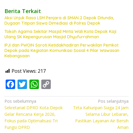
Berita Terkait
Aksi Unjuk Rasa LSM Penjara di SMAN 2 Depok Ditunda,
Dugaan Titipan Siswa Dimediasi di Polres Depok
Tokoh Agama Sekitar Masjid Minta Wali Kota Depok Kaji
Ulang SK Kepengurusan Masjid Dhyufurrahman
IPJI dan PWOIN Soroti Ketidakhadiran Perwakilan Pemkot
Depok pada Kegiatan Komunikasi Sosial 4 Pilar Wawasan
Kebangsaan
Post Views:
217
F
T
W
C
ac
w
h
o
e
itt
at
p
Navigasi
Pos sebelumnya
Pos selanjutnya
Sekretariat DPRD Kota Depok
Tirta Kahuripan Siaga 24 Jam
pos
b
er
s
y
Gelar Rencana Kerja 2026,
Selama Libur Lebaran,
o
A
Li
Fokus pada Optimalisasi Tri
Pastikan Layanan Air Bersih
Fungsi DPRD
Aman
o
p
n