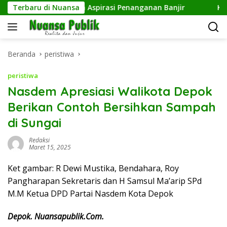
Langsung
Warga Sampaikan Aspirasi Penanganan Banjir
Terbaru di Nuansa
Konsolida
ke
konten
Beranda
peristiwa
peristiwa
Nasdem Apresiasi Walikota Depok
Berikan Contoh Bersihkan Sampah
di Sungai
Redaksi
Maret 15, 2025
Ket gambar: R Dewi Mustika, Bendahara, Roy
Pangharapan Sekretaris dan H Samsul Ma’arip SPd
M.M Ketua DPD Partai Nasdem Kota Depok
Depok. Nuansapublik.Com.