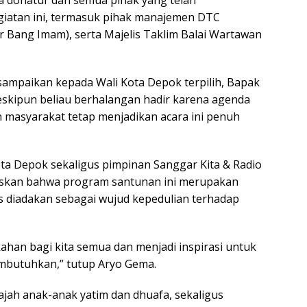
 donatur dan semua pihak yang telah
giatan ini, termasuk pihak manajemen DTC
 Bang Imam), serta Majelis Taklim Balai Wartawan
isampaikan kepada Wali Kota Depok terpilih, Bapak
eskipun beliau berhalangan hadir karena agenda
 masyarakat tetap menjadikan acara ini penuh
ota Depok sekaligus pimpinan Sanggar Kita & Radio
askan bahwa program santunan ini merupakan
s diadakan sebagai wujud kepedulian terhadap
han bagi kita semua dan menjadi inspirasi untuk
mbutuhkan,” tutup Aryo Gema.
ajah anak-anak yatim dan dhuafa, sekaligus