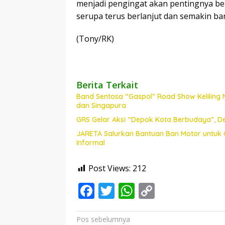
menjadi pengingat akan pentingnya ber
serupa terus berlanjut dan semakin ba
(Tony/RK)
Berita Terkait
Band Sentosa “Gaspol” Road Show Keliling 
dan Singapura
GRS Gelar Aksi “Depok Kota Berbudaya”, D
JARETA Salurkan Bantuan Ban Motor untuk 
Informal
Post Views:
212
F
T
W
C
ac
w
h
o
e
itt
at
p
Navigasi
Pos sebelumnya