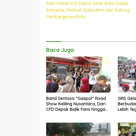
AMS Distrik 015 Depok Gelar Buka Puasa
pos
b
er
s
y
Bersama, Perkuat Silaturahmi dan Dukung
o
A
Li
Pembangunan Kota
o
p
n
k
p
k
Baca Juga
Band Sentosa “Gaspol” Road
GRS Gela
Show Keliling Nusantara, Dari
Berbuday
CFD Depok Bidik Fans hingga
Lebih Te
Malaysia dan Singapura
LGBT