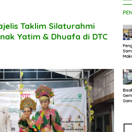
PE
elis Taklim Silaturahmi
nak Yatim & Dhuafa di DTC
Peng
Sam
Maki
Dose
Kom
UPE
Kem
Netr
Bisa
Gem
Gan
sepe
Vene
Terj
Indo
Pak