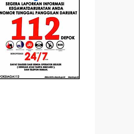
Berbasis
Santri Baru
elasan
Augmented
Tahun Ajaran
ahnya
Reality
2026-2027