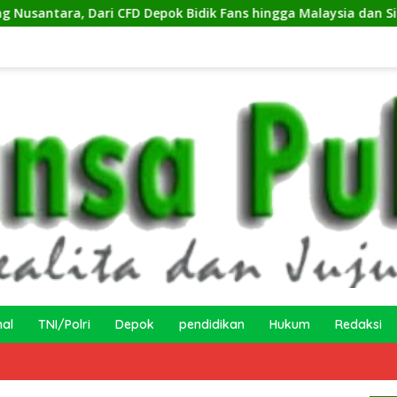
 Depok Bidik Fans hingga Malaysia dan Singapura
Kesba
nal
TNI/Polri
Depok
pendidikan
Hukum
Redaksi