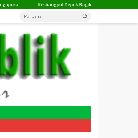
ngpol Depok Bagikan 11.859 Bendera Merah Putih, Kobarkan 