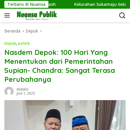
Langsung
Kembangkan Netrash
Terbaru di Nuansa
Kelurahan Sukamaju Gelar Jumat Be
ke
konten
Beranda
Depok
Depok
,
politik
Nasdem Depok: 100 Hari Yang
Menentukan dari Pemerintahan
Supian- Chandra: Sangat Terasa
Perubahanya
Redaksi
Juni 1, 2025