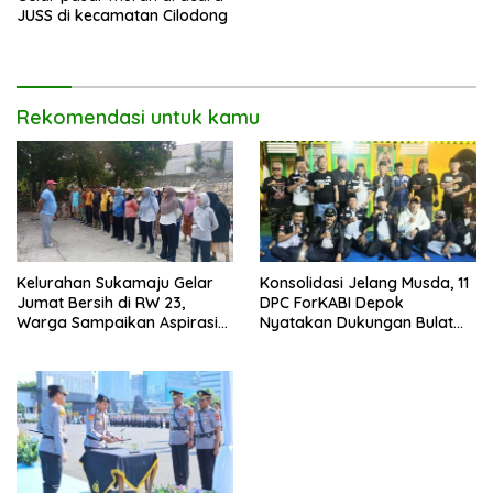
JUSS di kecamatan Cilodong
Rekomendasi untuk kamu
Kelurahan Sukamaju Gelar
Konsolidasi Jelang Musda, 11
Jumat Bersih di RW 23,
DPC ForKABI Depok
Warga Sampaikan Aspirasi
Nyatakan Dukungan Bulat
Penanganan Banjir
untuk Edi Dadang Chandra