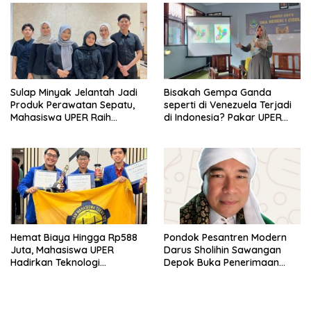
Sulap Minyak Jelantah Jadi
Bisakah Gempa Ganda
Produk Perawatan Sepatu,
seperti di Venezuela Terjadi
Mahasiswa UPER Raih
di Indonesia? Pakar UPER
Pendanaan P2MW 2026
Beri Penjelasan Ilmiahnya
Hemat Biaya Hingga Rp588
Pondok Pesantren Modern
Juta, Mahasiswa UPER
Darus Sholihin Sawangan
Hadirkan Teknologi
Depok Buka Penerimaan
Konstruksi Berbasis
Santri Baru Tahun Ajaran
Augmented Reality
2026-2027