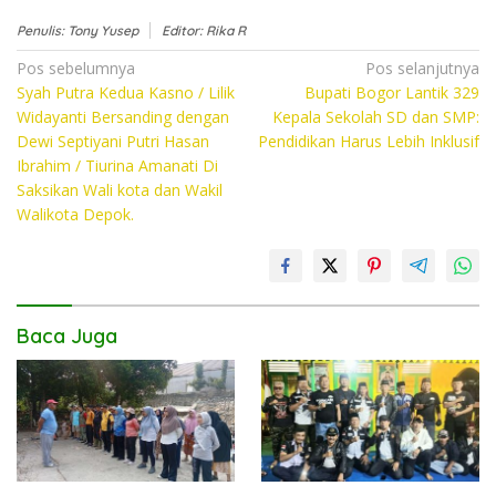
ac
w
h
o
Penulis: Tony Yusep
Editor: Rika R
e
itt
at
p
Navigasi
Pos sebelumnya
Pos selanjutnya
b
er
s
y
Syah Putra Kedua Kasno / Lilik
Bupati Bogor Lantik 329
pos
o
A
Li
Widayanti Bersanding dengan
Kepala Sekolah SD dan SMP:
Dewi Septiyani Putri Hasan
Pendidikan Harus Lebih Inklusif
o
p
n
Ibrahim / Tiurina Amanati Di
k
p
k
Saksikan Wali kota dan Wakil
Walikota Depok.
Baca Juga