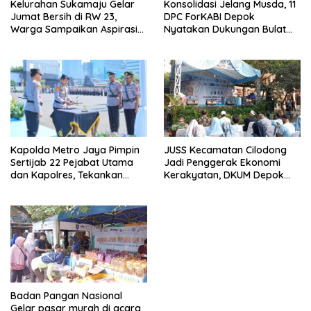
Kelurahan Sukamaju Gelar
Konsolidasi Jelang Musda, 11
Jumat Bersih di RW 23,
DPC ForKABI Depok
Warga Sampaikan Aspirasi
Nyatakan Dukungan Bulat
Penanganan Banjir
untuk Edi Dadang Chandra
JUSS Kecamatan Cilodong
Kapolda Metro Jaya Pimpin
Jadi Penggerak Ekonomi
Sertijab 22 Pejabat Utama
Kerakyatan, DKUM Depok
dan Kapolres, Tekankan
Dorong UMKM Naik Kelas
Pelayanan Profesional dan
Humanis.
Badan Pangan Nasional
Gelar pasar murah di acara