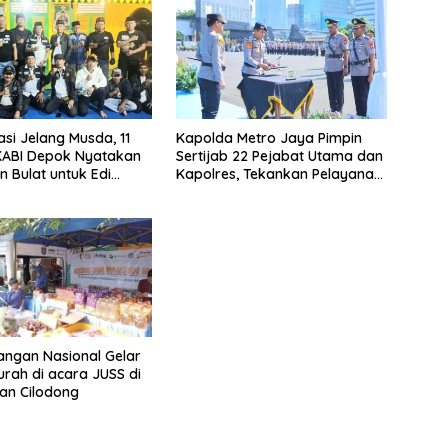
asi Jelang Musda, 11
Kapolda Metro Jaya Pimpin
KABI Depok Nyatakan
Sertijab 22 Pejabat Utama dan
 Bulat untuk Edi
Kapolres, Tekankan Pelayanan
Chandra
Profesional dan Humanis.
ngan Nasional Gelar
rah di acara JUSS di
an Cilodong