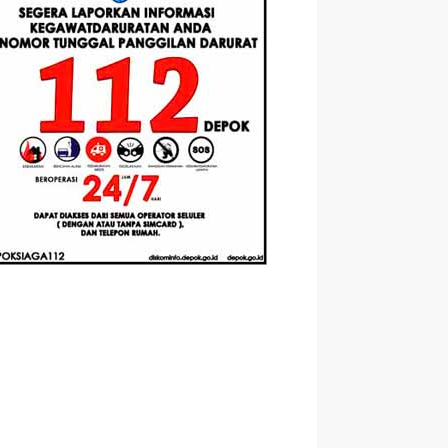
asis
Santri Baru
Universitas
mented
Tahun Ajaran
Pertamina
ity
2026-2027