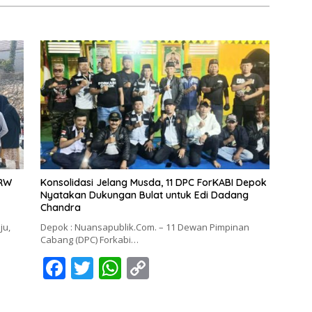
 RW
Konsolidasi Jelang Musda, 11 DPC ForKABI Depok
Nyatakan Dukungan Bulat untuk Edi Dadang
Chandra
ju,
Depok : Nuansapublik.Com. – 11 Dewan Pimpinan
Cabang (DPC) Forkabi…
F
T
W
C
ac
w
h
o