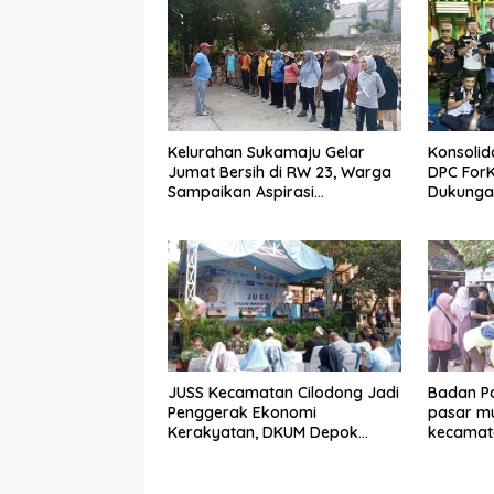
Kelurahan Sukamaju Gelar
Konsolid
Jumat Bersih di RW 23, Warga
DPC For
Sampaikan Aspirasi
Dukungan
Penanganan Banjir
Dadang 
JUSS Kecamatan Cilodong Jadi
Badan Pa
Penggerak Ekonomi
pasar mu
Kerakyatan, DKUM Depok
kecamat
Dorong UMKM Naik Kelas