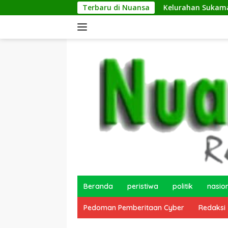
Langsung
Terbaru di Nuansa
Kelurahan Sukamaju Gelar Jumat B
ke
konten
Beranda
peristiwa
politik
nasio
Pedoman Pemberitaan Cyber
Redaksi