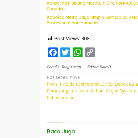
Konsolidasi Jelang Musda, 11 DPC ForKABI 
Chandra
Kapolda Metro Jaya Pimpin Sertijab 22 Pe
Profesional dan Humanis.
Post Views:
308
F
T
W
C
ac
w
h
o
Penulis: Tony Yusep
Editor: Rika R
e
itt
at
p
Navigasi
Pos sebelumnya
b
er
s
y
Fraksi PKB dan Sekretariat DPRD Depok Gela
pos
o
A
Li
Pemotongan Hewan Kurban: Wujud Syukur d
Kebersamaan
o
p
n
k
p
k
Baca Juga