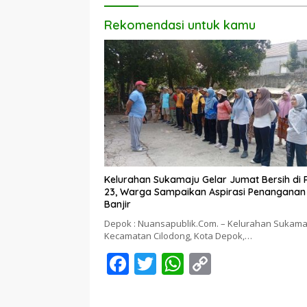
Rekomendasi untuk kamu
Kelurahan Sukamaju Gelar Jumat Bersih di
23, Warga Sampaikan Aspirasi Penanganan
Banjir
Depok : Nuansapublik.Com. – Kelurahan Sukama
Kecamatan Cilodong, Kota Depok,…
F
T
W
C
ac
w
h
o