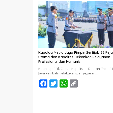
e
itt
at
p
b
er
s
y
o
A
Li
o
p
n
k
p
k
Kapolda Metro Jaya Pimpin Sertijab 22 Pej
Utama dan Kapolres, Tekankan Pelayanan
Profesional dan Humanis.
Nuansapublik.Com. – Kepolisian Daerah (Polda) 
Jaya kembali melakukan penyegaran…
F
T
W
C
ac
w
h
o
e
itt
at
p
b
er
s
y