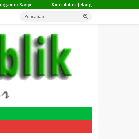
Konsolidasi Jelang Musda, 11 DPC ForKABI Depok Nyata