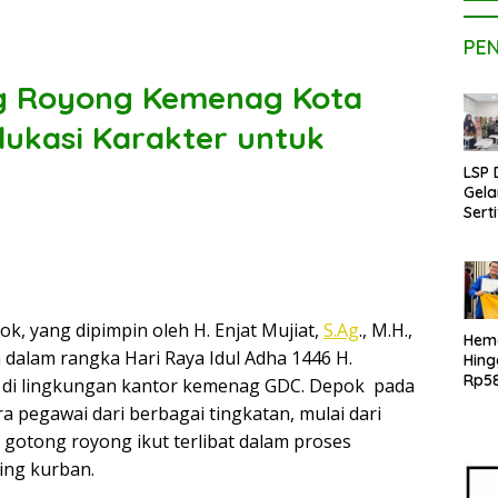
PE
ong Royong Kemenag Kota
ukasi Karakter untuk
LSP
Gela
Serti
Kom
Kons
Pen
Kope
Bers
, yang dipimpin oleh H. Enjat Mujiat,
S.Ag
., M.H.,
BNSP
Hem
Kam
alam rangka Hari Raya Idul Adha 1446 H.
Hin
MBI 
Rp58
n di lingkungan kantor kemenag GDC. Depok pada
Mah
ra pegawai dari berbagai tingkatan, mulai dari
UPE
 gotong royong ikut terlibat dalam proses
Hadi
Tekn
ing kurban.
Kons