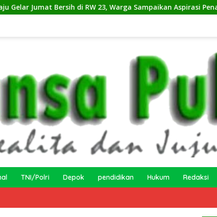
ersih di RW 23, Warga Sampaikan Aspirasi Penanganan Banjir
nal
TNI/Polri
Depok
pendidikan
Hukum
Redaksi