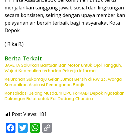
PT Tirta Asasta Depok berkomitmen untuk terus
menjalankan tanggung jawab sosial dan lingkungan
secara konsisten, seiring dengan upaya memberikan
pelayanan air bersih terbaik bagi masyarakat Kota
Depok.
( Rika R.)
Berita Terkait
JARETA Salurkan Bantuan Ban Motor untuk Ojol Tangguh,
Wujud Kepedulian terhadap Pekerja Informal
Kelurahan Sukamaju Gelar Jumat Bersih di RW 23, Warga
Sampaikan Aspirasi Penanganan Banjir
Konsolidasi Jelang Musda, 11 DPC ForKABI Depok Nyatakan
Dukungan Bulat untuk Edi Dadang Chandra
Post Views:
181
F
T
W
C