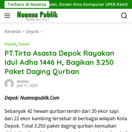
Langsung
ampah Makin Efisien, Dosen Ilmu Komputer UPER Kembangkan 
Terbaru di Nuansa
ke
konten
Beranda
Depok
Depok
,
Sosial
PT.Tirta Asasta Depok Rayakan
Idul Adha 1446 H, Bagikan 3.250
Paket Daging Qurban
Redaksi
Juni 17, 2025
Depok: Nuansapublik.Com
Sebanyak 42 hewan qurban terdiri dari 20 ekor sapi
dan 22 ekor kambing tersebar di berbagai wilayah Kota
Depok. Total 3.250 paket daging qurban kemudian