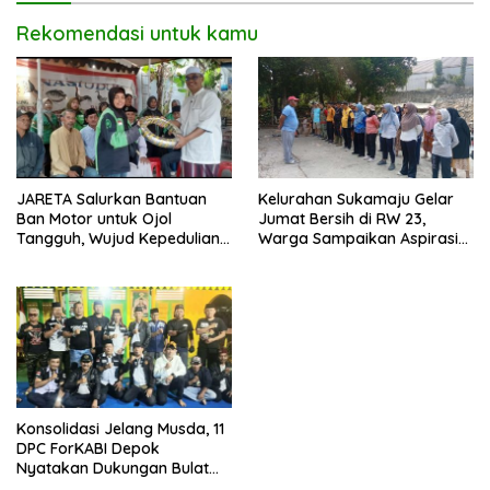
Rekomendasi untuk kamu
JARETA Salurkan Bantuan
Kelurahan Sukamaju Gelar
Ban Motor untuk Ojol
Jumat Bersih di RW 23,
Tangguh, Wujud Kepedulian
Warga Sampaikan Aspirasi
terhadap Pekerja Informal
Penanganan Banjir
Konsolidasi Jelang Musda, 11
DPC ForKABI Depok
Nyatakan Dukungan Bulat
untuk Edi Dadang Chandra