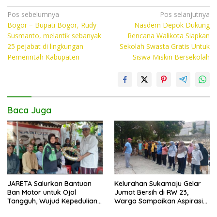
ac
w
h
o
e
itt
at
p
Navigasi
Pos sebelumnya
Pos selanjutnya
Bogor – Bupati Bogor, Rudy
Nasdem Depok Dukung
pos
b
er
s
y
Susmanto, melantik sebanyak
Rencana Walikota Siapkan
o
A
Li
25 pejabat di lingkungan
Sekolah Swasta Gratis Untuk
Pemerintah Kabupaten
Siswa Miskin Bersekolah
o
p
n
k
p
k
Baca Juga
JARETA Salurkan Bantuan
Kelurahan Sukamaju Gelar
Ban Motor untuk Ojol
Jumat Bersih di RW 23,
Tangguh, Wujud Kepedulian
Warga Sampaikan Aspirasi
terhadap Pekerja Informal
Penanganan Banjir