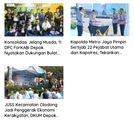
Kapolda Metro Jaya Pimpin
Konsolidasi Jelang Musda, 11
Sertijab 22 Pejabat Utama
DPC ForKABI Depok
dan Kapolres, Tekankan
Nyatakan Dukungan Bulat
Pelayanan Profesional dan
untuk Edi Dadang Chandra
Humanis.
JUSS Kecamatan Cilodong
Jadi Penggerak Ekonomi
Kerakyatan, DKUM Depok
Dorong UMKM Naik Kelas