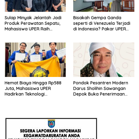
Sulap Minyak Jelantah Jadi
Bisakah Gempa Ganda
Produk Perawatan Sepatu,
seperti di Venezuela Terjadi
Mahasiswa UPER Raih
di Indonesia? Pakar UPER
Pendanaan P2MW 2026
Beri Penjelasan Ilmiahnya
Hemat Biaya Hingga Rp588
Pondok Pesantren Modern
Juta, Mahasiswa UPER
Darus Sholihin Sawangan
Hadirkan Teknologi
Depok Buka Penerimaan
Konstruksi Berbasis
Santri Baru Tahun Ajaran
Augmented Reality
2026-2027