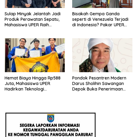
Sulap Minyak Jelantah Jadi
Bisakah Gempa Ganda
Produk Perawatan Sepatu,
seperti di Venezuela Terjadi
Mahasiswa UPER Raih
di Indonesia? Pakar UPER
Pendanaan P2MW 2026
Beri Penjelasan Ilmiahnya
Hemat Biaya Hingga Rp588
Pondok Pesantren Modern
Juta, Mahasiswa UPER
Darus Sholihin Sawangan
Hadirkan Teknologi
Depok Buka Penerimaan
Konstruksi Berbasis
Santri Baru Tahun Ajaran
Augmented Reality
2026-2027