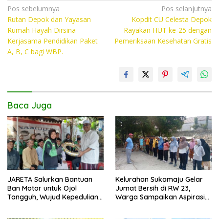
e
itt
at
p
Navigasi
Pos sebelumnya
Pos selanjutnya
b
er
s
y
Rutan Depok dan Yayasan
Kopdit CU Celesta Depok
pos
o
A
Li
Rumah Hayah Dirsina
Rayakan HUT ke-25 dengan
Kerjasama Pendidikan Paket
Pemeriksaan Kesehatan Gratis
o
p
n
A, B, C bagi WBP.
k
p
k
Baca Juga
JARETA Salurkan Bantuan
Kelurahan Sukamaju Gelar
Ban Motor untuk Ojol
Jumat Bersih di RW 23,
Tangguh, Wujud Kepedulian
Warga Sampaikan Aspirasi
terhadap Pekerja Informal
Penanganan Banjir