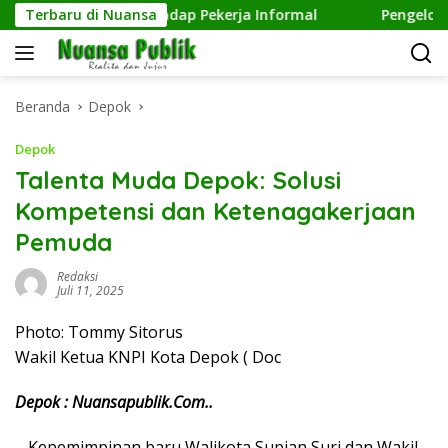
Langsung
edulian terhadap Pekerja Informal
Terbaru di Nuansa
Pengelolaan Sampa
ke
konten
Beranda
Depok
Depok
Talenta Muda Depok: Solusi
Kompetensi dan Ketenagakerjaan
Pemuda
Redaksi
Juli 11, 2025
Photo: Tommy Sitorus
Wakil Ketua KNPI Kota Depok ( Doc
Depok : Nuansapublik.Com..
– Kepemimpinan baru Walikota Supian Suri dan Wakil