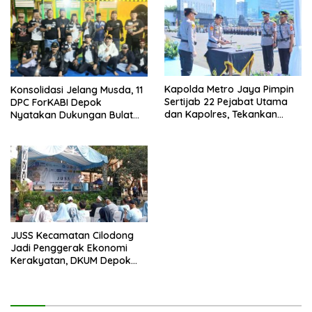
Kapolda Metro Jaya Pimpin
Konsolidasi Jelang Musda, 11
Sertijab 22 Pejabat Utama
DPC ForKABI Depok
dan Kapolres, Tekankan
Nyatakan Dukungan Bulat
Pelayanan Profesional dan
untuk Edi Dadang Chandra
Humanis.
JUSS Kecamatan Cilodong
Jadi Penggerak Ekonomi
Kerakyatan, DKUM Depok
Dorong UMKM Naik Kelas