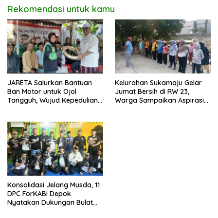
Rekomendasi untuk kamu
JARETA Salurkan Bantuan
Kelurahan Sukamaju Gelar
Ban Motor untuk Ojol
Jumat Bersih di RW 23,
Tangguh, Wujud Kepedulian
Warga Sampaikan Aspirasi
terhadap Pekerja Informal
Penanganan Banjir
Konsolidasi Jelang Musda, 11
DPC ForKABI Depok
Nyatakan Dukungan Bulat
untuk Edi Dadang Chandra