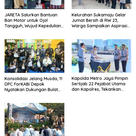
JARETA Salurkan Bantuan
Kelurahan Sukamaju Gelar
Ban Motor untuk Ojol
Jumat Bersih di RW 23,
Tangguh, Wujud Kepedulian
Warga Sampaikan Aspirasi
terhadap Pekerja Informal
Penanganan Banjir
Kapolda Metro Jaya Pimpin
Konsolidasi Jelang Musda, 11
Sertijab 22 Pejabat Utama
DPC ForKABI Depok
dan Kapolres, Tekankan
Nyatakan Dukungan Bulat
Pelayanan Profesional dan
untuk Edi Dadang Chandra
Humanis.