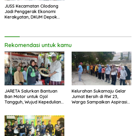
JUSS Kecamatan Cilodong
Jadi Penggerak Ekonomi
Kerakyatan, DKUM Depok
Dorong UMKM Naik Kelas
Rekomendasi untuk kamu
JARETA Salurkan Bantuan
Kelurahan Sukamaju Gelar
Ban Motor untuk Ojol
Jumat Bersih di RW 23,
Tangguh, Wujud Kepedulian
Warga Sampaikan Aspirasi
terhadap Pekerja Informal
Penanganan Banjir