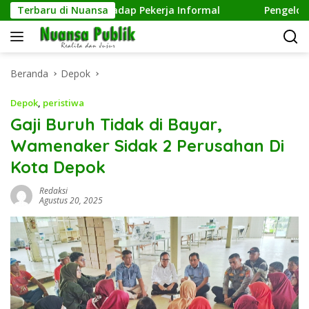
Langsung
dulian terhadap Pekerja Informal
Terbaru di Nuansa
Pengelolaan Sampah
ke
konten
Beranda
Depok
Depok
,
peristiwa
Gaji Buruh Tidak di Bayar,
Wamenaker Sidak 2 Perusahan Di
Kota Depok
Redaksi
Agustus 20, 2025