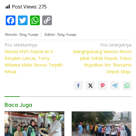
Post Views:
275
F
T
W
C
ac
w
h
o
Penulis: Tony Yusep
Editor: Tony Yusep
e
itt
at
p
Navigasi
Pos sebelumnya
Pos selanjutnya
b
er
s
y
Musda KNPI Depok ke-X
Mangnguluang Mansur Resmi
pos
o
A
Li
Berjalan Lancar, Tomy
Jabat Sekda Depok, Fokus
Wibawa Mukti Sitorus Terpilih
Wujudkan Visi “Bersama
o
p
n
Ketua.
Depok Maju.
k
p
k
Baca Juga