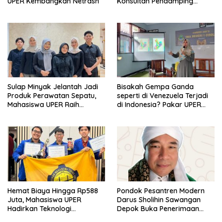
UPER Kembangkan Netrash
Konsultan Pendamping
Koperasi Bersertifikat BNSP
di Kampus STIE MBI Depok.
Sulap Minyak Jelantah Jadi
Bisakah Gempa Ganda
Produk Perawatan Sepatu,
seperti di Venezuela Terjadi
Mahasiswa UPER Raih
di Indonesia? Pakar UPER
Pendanaan P2MW 2026
Beri Penjelasan Ilmiahnya
Hemat Biaya Hingga Rp588
Pondok Pesantren Modern
Juta, Mahasiswa UPER
Darus Sholihin Sawangan
Hadirkan Teknologi
Depok Buka Penerimaan
Konstruksi Berbasis
Santri Baru Tahun Ajaran