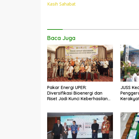
Kasih Sahabat
o
p
n
k
p
k
Baca Juga
Pakar Energi UPER:
JUSS Kec
Diversifikasi Bioenergi dan
Pengger
Riset Jadi Kunci Keberhasilan
Kerakya
B50
Dorong 