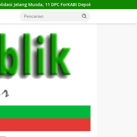
11 DPC ForKABI Depok Nyatakan Dukungan Bulat untuk Edi Dad