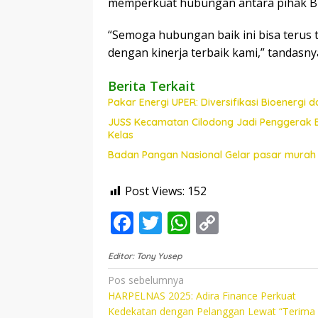
memperkuat hubungan antara pihak BR
“Semoga hubungan baik ini bisa terus 
dengan kinerja terbaik kami,” tandasn
Berita Terkait
Pakar Energi UPER: Diversifikasi Bioenergi d
JUSS Kecamatan Cilodong Jadi Penggerak
Kelas
Badan Pangan Nasional Gelar pasar murah 
Post Views:
152
F
T
W
C
ac
w
h
o
Editor: Tony Yusep
e
itt
at
p
Navigasi
Pos sebelumnya
b
er
s
y
HARPELNAS 2025: Adira Finance Perkuat
pos
o
A
Li
Kedekatan dengan Pelanggan Lewat “Terima