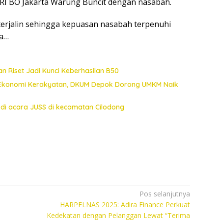
I BO Jakarta Warung Buncit dengan nasabah.
terjalin sehingga kepuasan nasabah terpenuhi
ya…
an Riset Jadi Kunci Keberhasilan B50
 Ekonomi Kerakyatan, DKUM Depok Dorong UMKM Naik
di acara JUSS di kecamatan Cilodong
Pos selanjutnya
HARPELNAS 2025: Adira Finance Perkuat
Kedekatan dengan Pelanggan Lewat “Terima