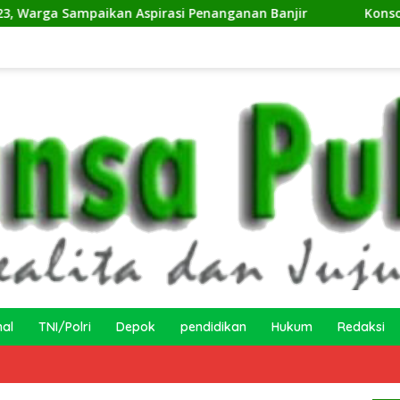
spirasi Penanganan Banjir
Konsolidasi Jelang Musda, 
nal
TNI/Polri
Depok
pendidikan
Hukum
Redaksi