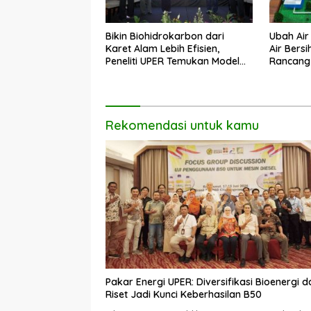
Bikin Biohidrokarbon dari
Ubah Ai
Karet Alam Lebih Efisien,
Air Bers
Peneliti UPER Temukan Model
Rancang I
Baru
Skala K
Rekomendasi untuk kamu
Pakar Energi UPER: Diversifikasi Bioenergi d
Riset Jadi Kunci Keberhasilan B50