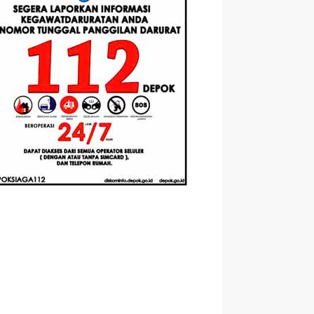
asis
Santri Baru
Universitas
mented
Tahun Ajaran
Pertamina
ity
2026-2027