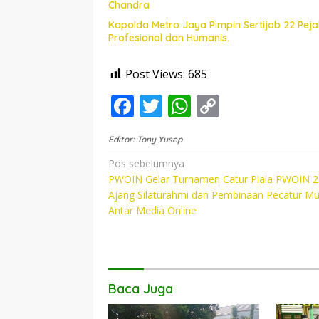
Chandra
Kapolda Metro Jaya Pimpin Sertijab 22 Pe
Profesional dan Humanis.
Post Views:
685
F
T
W
C
ac
w
h
o
Editor: Tony Yusep
e
itt
at
p
Navigasi
Pos sebelumnya
b
er
s
y
PWOIN Gelar Turnamen Catur Piala PWOIN 2
pos
o
A
Li
Ajang Silaturahmi dan Pembinaan Pecatur M
Antar Media Online
o
p
n
k
p
k
Baca Juga