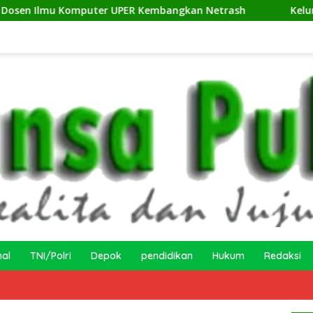
er UPER Kembangkan Netrash
Kelurahan Sukamaju Gelar
nal
TNI/Polri
Depok
pendidikan
Hukum
Redaksi