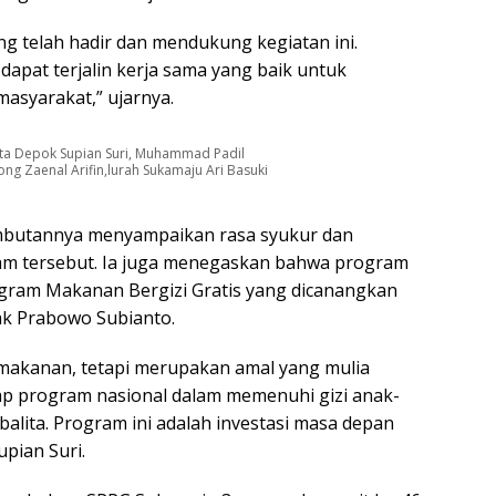
ng telah hadir dan mendukung kegiatan ini.
dapat terjalin kerja sama yang baik untuk
syarakat,” ujarnya.
kota Depok Supian Suri, Muhammad Padil
ong Zaenal Arifin,lurah Sukamaju Ari Basuki
ambutannya menyampaikan rasa syukur dan
am tersebut. Ia juga menegaskan bahwa program
ogram Makanan Bergizi Gratis yang dicanangkan
ak Prabowo Subianto.
 makanan, tetapi merupakan amal yang mulia
p program nasional dalam memenuhi gizi anak-
 balita. Program ini adalah investasi masa depan
pian Suri.