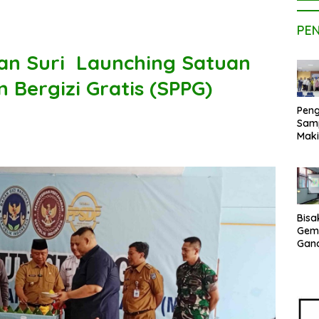
PE
an Suri Launching Satuan
Bergizi Gratis (SPPG)
Peng
Sam
Maki
Dose
Kom
UPE
Kem
Netr
Bisa
Gem
Gan
sepe
Vene
Terj
Indo
Pak