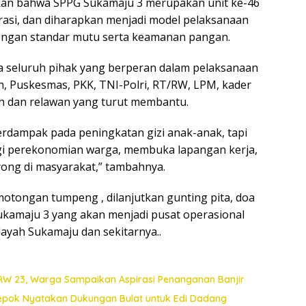
pkan bahwa SPPG Sukamaju 3 merupakan unit ke-46
rasi, dan diharapkan menjadi model pelaksanaan
 dengan standar mutu serta keamanan pangan.
a seluruh pihak yang berperan dalam pelaksanaan
an, Puskesmas, PKK, TNI-Polri, RT/RW, LPM, kader
ah dan relawan yang turut membantu.
erdampak pada peningkatan gizi anak-anak, tapi
i perekonomian warga, membuka lapangan kerja,
ng di masyarakat,” tambahnya.
otongan tumpeng , dilanjutkan gunting pita, doa
kamaju 3 yang akan menjadi pusat operasional
layah Sukamaju dan sekitarnya..
 RW 23, Warga Sampaikan Aspirasi Penanganan Banjir
Depok Nyatakan Dukungan Bulat untuk Edi Dadang