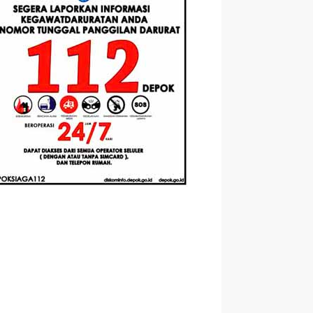
Berbasis
Santri Baru
elasan
Augmented
Tahun Ajaran
ahnya
Reality
2026-2027