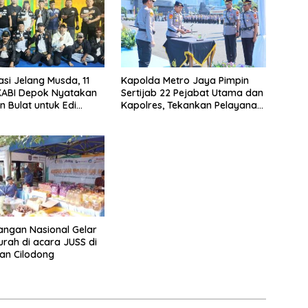
asi Jelang Musda, 11
Kapolda Metro Jaya Pimpin
KABI Depok Nyatakan
Sertijab 22 Pejabat Utama dan
 Bulat untuk Edi
Kapolres, Tekankan Pelayanan
Chandra
Profesional dan Humanis.
ngan Nasional Gelar
rah di acara JUSS di
an Cilodong