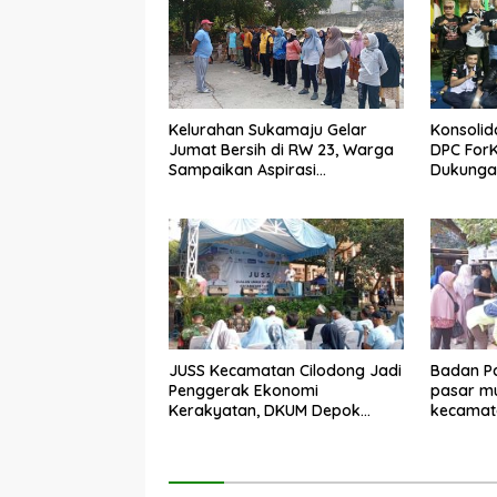
Kelurahan Sukamaju Gelar
Konsolid
Jumat Bersih di RW 23, Warga
DPC For
Sampaikan Aspirasi
Dukungan
Penanganan Banjir
Dadang 
JUSS Kecamatan Cilodong Jadi
Badan Pa
Penggerak Ekonomi
pasar mu
Kerakyatan, DKUM Depok
kecamat
Dorong UMKM Naik Kelas