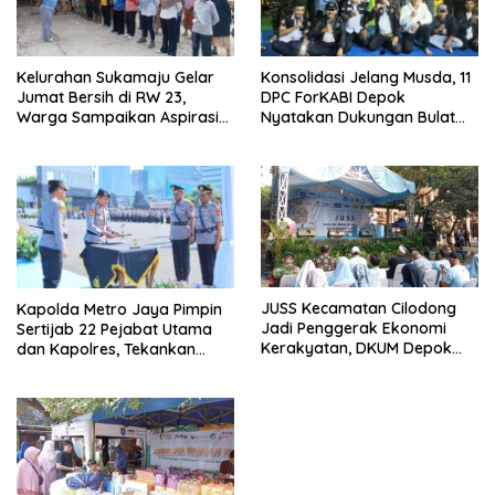
Kelurahan Sukamaju Gelar
Konsolidasi Jelang Musda, 11
Jumat Bersih di RW 23,
DPC ForKABI Depok
Warga Sampaikan Aspirasi
Nyatakan Dukungan Bulat
Penanganan Banjir
untuk Edi Dadang Chandra
JUSS Kecamatan Cilodong
Kapolda Metro Jaya Pimpin
Jadi Penggerak Ekonomi
Sertijab 22 Pejabat Utama
Kerakyatan, DKUM Depok
dan Kapolres, Tekankan
Dorong UMKM Naik Kelas
Pelayanan Profesional dan
Humanis.