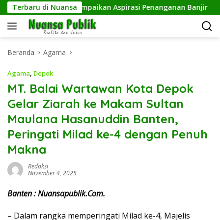
Langsung
RW 23, Warga Sampaikan Aspirasi Penanganan Banjir
Terbaru di Nuansa
K
ke
konten
Beranda
Agama
Agama
,
Depok
MT. Balai Wartawan Kota Depok
Gelar Ziarah ke Makam Sultan
Maulana Hasanuddin Banten,
Peringati Milad ke-4 dengan Penuh
Makna
Redaksi
November 4, 2025
Banten : Nuansapublik.Com.
– Dalam rangka memperingati Milad ke-4, Majelis