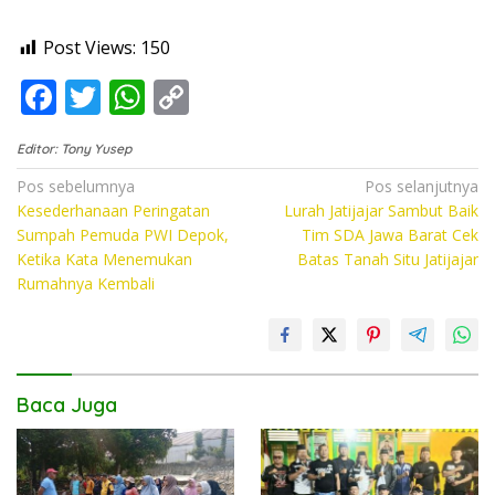
Post Views:
150
F
T
W
C
ac
w
h
o
Editor: Tony Yusep
e
itt
at
p
Navigasi
Pos sebelumnya
Pos selanjutnya
b
er
s
y
Kesederhanaan Peringatan
Lurah Jatijajar Sambut Baik
pos
o
A
Li
Sumpah Pemuda PWI Depok,
Tim SDA Jawa Barat Cek
Ketika Kata Menemukan
Batas Tanah Situ Jatijajar
o
p
n
Rumahnya Kembali
k
p
k
Baca Juga