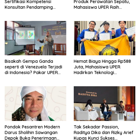
Sertifikasi Kompetensi
Produk Perawatan Sepatu,
Konsultan Pendamping
Mahasiswa UPER Raih
Koperasi Bersertifikat BNSP
Pendanaan P2MW 2026
di Kampus STIE MBI Depok.
Bisakah Gempa Ganda
Hemat Biaya Hingga Rp588
seperti di Venezuela Terjadi
Juta, Mahasiswa UPER
di Indonesia? Pakar UPER
Hadirkan Teknologi
Beri Penjelasan Ilmiahnya
Konstruksi Berbasis
Augmented Reality
Pondok Pesantren Modern
Tak Sekadar Passion,
Darus Sholihin Sawangan
Raditya Dika dan Rizky Arief
Depok Buka Penerimaan
Kupas Kunci Sukses