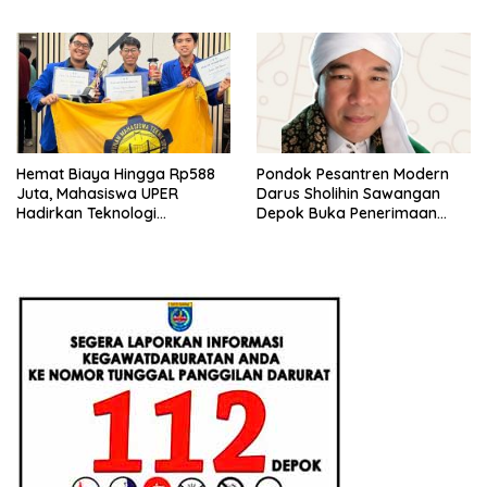
Pendanaan P2MW 2026
Beri Penjelasan Ilmiahnya
Hemat Biaya Hingga Rp588
Pondok Pesantren Modern
Juta, Mahasiswa UPER
Darus Sholihin Sawangan
Hadirkan Teknologi
Depok Buka Penerimaan
Konstruksi Berbasis
Santri Baru Tahun Ajaran
Augmented Reality
2026-2027