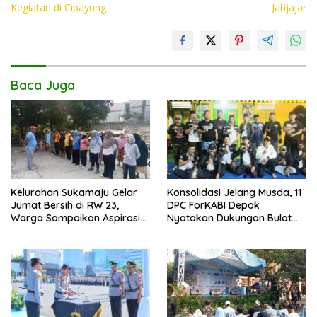
o
p
n
Kegiatan di Cipayung
Jatijajar
k
p
k
Baca Juga
Kelurahan Sukamaju Gelar
Konsolidasi Jelang Musda, 11
Jumat Bersih di RW 23,
DPC ForKABI Depok
Warga Sampaikan Aspirasi
Nyatakan Dukungan Bulat
Penanganan Banjir
untuk Edi Dadang Chandra