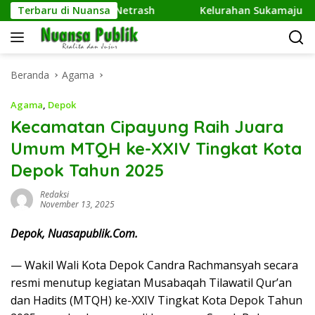
Langsung
R Kembangkan Netrash
Terbaru di Nuansa
Kelurahan Sukamaju Gelar Jumat
ke
konten
Beranda
Agama
Agama
,
Depok
Kecamatan Cipayung Raih Juara
Umum MTQH ke-XXIV Tingkat Kota
Depok Tahun 2025
Redaksi
November 13, 2025
Depok, Nuasapublik.Com.
— Wakil Wali Kota Depok Candra Rachmansyah secara
resmi menutup kegiatan Musabaqah Tilawatil Qur’an
dan Hadits (MTQH) ke-XXIV Tingkat Kota Depok Tahun