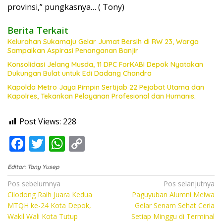
provinsi,” pungkasnya… ( Tony)
Berita Terkait
Kelurahan Sukamaju Gelar Jumat Bersih di RW 23, Warga
Sampaikan Aspirasi Penanganan Banjir
Konsolidasi Jelang Musda, 11 DPC ForKABI Depok Nyatakan
Dukungan Bulat untuk Edi Dadang Chandra
Kapolda Metro Jaya Pimpin Sertijab 22 Pejabat Utama dan
Kapolres, Tekankan Pelayanan Profesional dan Humanis.
Post Views:
228
F
T
W
C
ac
w
h
o
Editor: Tony Yusep
e
itt
at
p
Navigasi
Pos sebelumnya
Pos selanjutnya
b
er
s
y
Cilodong Raih Juara Kedua
Paguyuban Alumni Meiwa
pos
o
A
Li
MTQH ke-24 Kota Depok,
Gelar Senam Sehat Ceria
Wakil Wali Kota Tutup
Setiap Minggu di Terminal