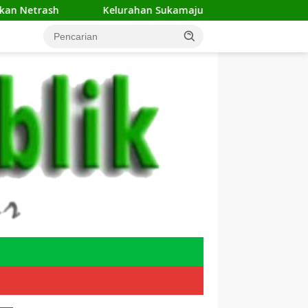
Kelurahan Sukamaju Gelar Jumat Bersih di RW 23, Warga Sampai