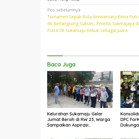
e
itt
at
p
Navigasi
Pos sebelumnya
b
er
s
y
Turnamen Sepak Bola Anniversary Bima Putra
pos
o
A
Li
46 Berlangsung Sukses, Perintis Sukmajaya d
Putra 08 Sukamaju Keluar sebagai Juara
o
p
n
k
p
k
Baca Juga
Kelurahan Sukamaju Gelar
Konsolid
Jumat Bersih di RW 23, Warga
DPC For
Sampaikan Aspirasi
Dukungan
Penanganan Banjir
Dadang 