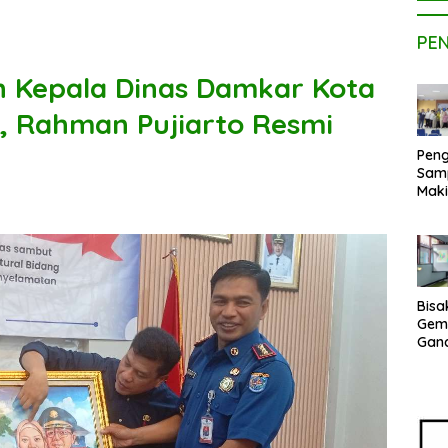
PE
n Kepala Dinas Damkar Kota
, Rahman Pujiarto Resmi
Peng
Sam
Maki
Dose
Kom
UPE
Kem
Netr
Bisa
Gem
Gan
sepe
Vene
Terj
Indo
Pak