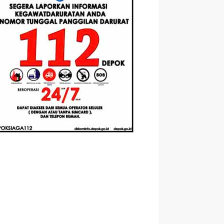
Berbasis
Santri Baru
elasan
Augmented
Tahun Ajaran
ahnya
Reality
2026-2027