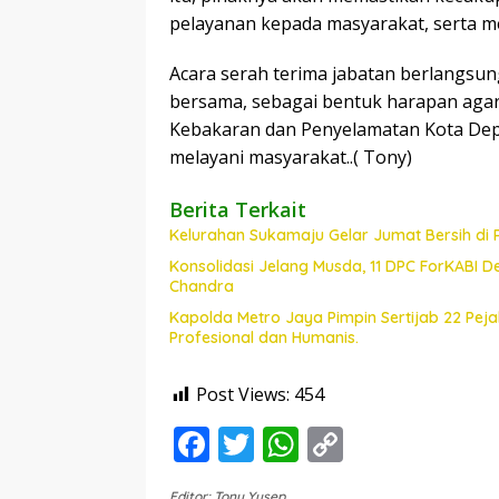
pelayanan kepada masyarakat, serta m
Acara serah terima jabatan berlangsu
bersama, sebagai bentuk harapan ag
Kebakaran dan Penyelamatan Kota Depo
melayani masyarakat..( Tony)
Berita Terkait
Kelurahan Sukamaju Gelar Jumat Bersih di
Konsolidasi Jelang Musda, 11 DPC ForKABI 
Chandra
Kapolda Metro Jaya Pimpin Sertijab 22 Pe
Profesional dan Humanis.
Post Views:
454
F
T
W
C
ac
w
h
o
Editor: Tony Yusep