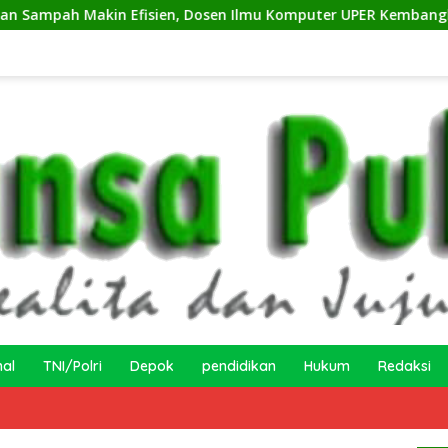
sien, Dosen Ilmu Komputer UPER Kembangkan Netrash
nal
TNI/Polri
Depok
pendidikan
Hukum
Redaksi