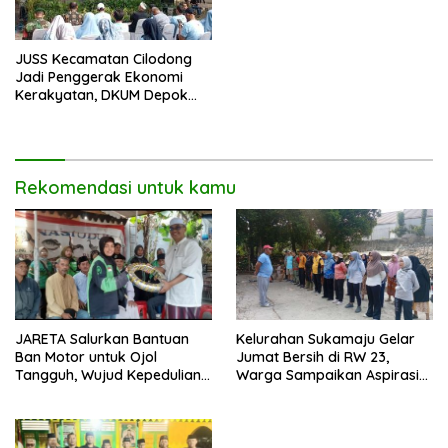
JUSS Kecamatan Cilodong
Jadi Penggerak Ekonomi
Kerakyatan, DKUM Depok
Dorong UMKM Naik Kelas
Rekomendasi untuk kamu
JARETA Salurkan Bantuan
Kelurahan Sukamaju Gelar
Ban Motor untuk Ojol
Jumat Bersih di RW 23,
Tangguh, Wujud Kepedulian
Warga Sampaikan Aspirasi
terhadap Pekerja Informal
Penanganan Banjir