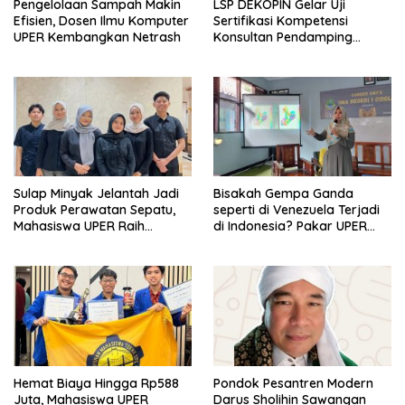
Pengelolaan Sampah Makin
LSP DEKOPIN Gelar Uji
Efisien, Dosen Ilmu Komputer
Sertifikasi Kompetensi
UPER Kembangkan Netrash
Konsultan Pendamping
Koperasi Bersertifikat BNSP
di Kampus STIE MBI Depok.
Sulap Minyak Jelantah Jadi
Bisakah Gempa Ganda
Produk Perawatan Sepatu,
seperti di Venezuela Terjadi
Mahasiswa UPER Raih
di Indonesia? Pakar UPER
Pendanaan P2MW 2026
Beri Penjelasan Ilmiahnya
Hemat Biaya Hingga Rp588
Pondok Pesantren Modern
Juta, Mahasiswa UPER
Darus Sholihin Sawangan