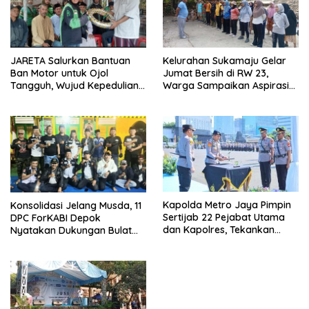
JARETA Salurkan Bantuan
Kelurahan Sukamaju Gelar
Ban Motor untuk Ojol
Jumat Bersih di RW 23,
Tangguh, Wujud Kepedulian
Warga Sampaikan Aspirasi
terhadap Pekerja Informal
Penanganan Banjir
Kapolda Metro Jaya Pimpin
Konsolidasi Jelang Musda, 11
Sertijab 22 Pejabat Utama
DPC ForKABI Depok
dan Kapolres, Tekankan
Nyatakan Dukungan Bulat
Pelayanan Profesional dan
untuk Edi Dadang Chandra
Humanis.