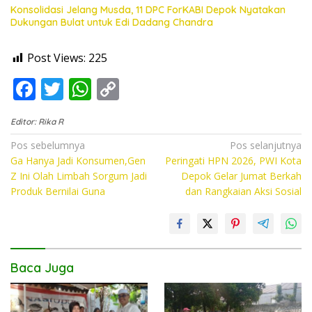
Konsolidasi Jelang Musda, 11 DPC ForKABI Depok Nyatakan
Dukungan Bulat untuk Edi Dadang Chandra
Post Views:
225
F
T
W
C
ac
w
h
o
Editor: Rika R
e
itt
at
p
Navigasi
Pos sebelumnya
Pos selanjutnya
b
er
s
y
Ga Hanya Jadi Konsumen,Gen
Peringati HPN 2026, PWI Kota
pos
o
A
Li
Z Ini Olah Limbah Sorgum Jadi
Depok Gelar Jumat Berkah
Produk Bernilai Guna
dan Rangkaian Aksi Sosial
o
p
n
k
p
k
Baca Juga