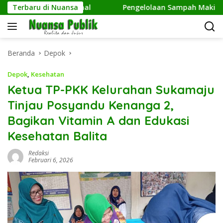
Langsung
Pekerja Informal
Terbaru di Nuansa
Pengelolaan Sampah Makin Efisien,
ke
konten
Beranda
Depok
Depok
,
Kesehatan
Ketua TP-PKK Kelurahan Sukamaju
Tinjau Posyandu Kenanga 2,
Bagikan Vitamin A dan Edukasi
Kesehatan Balita
Redaksi
Februari 6, 2026