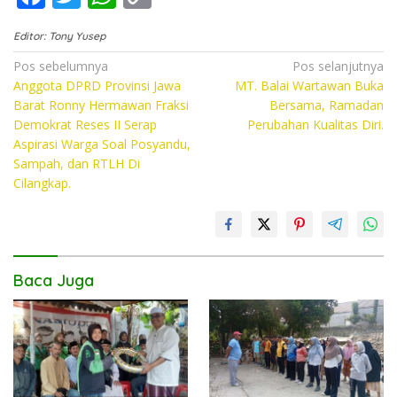
ac
w
h
o
Editor: Tony Yusep
e
itt
at
p
Navigasi
Pos sebelumnya
Pos selanjutnya
b
er
s
y
Anggota DPRD Provinsi Jawa
MT. Balai Wartawan Buka
pos
o
A
Li
Barat Ronny Hermawan Fraksi
Bersama, Ramadan
Demokrat Reses II Serap
Perubahan Kualitas Diri.
o
p
n
Aspirasi Warga Soal Posyandu,
k
p
k
Sampah, dan RTLH Di
Cilangkap.
Baca Juga