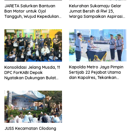
JARETA Salurkan Bantuan
Kelurahan Sukamaju Gelar
Ban Motor untuk Ojol
Jumat Bersih di RW 23,
Tangguh, Wujud Kepedulian
Warga Sampaikan Aspirasi
terhadap Pekerja Informal
Penanganan Banjir
Kapolda Metro Jaya Pimpin
Konsolidasi Jelang Musda, 11
Sertijab 22 Pejabat Utama
DPC ForKABI Depok
dan Kapolres, Tekankan
Nyatakan Dukungan Bulat
Pelayanan Profesional dan
untuk Edi Dadang Chandra
Humanis.
JUSS Kecamatan Cilodong