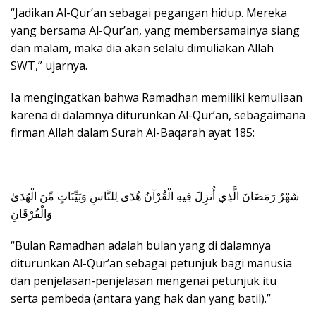
“Jadikan Al-Qur’an sebagai pegangan hidup. Mereka
yang bersama Al-Qur’an, yang membersamainya siang
dan malam, maka dia akan selalu dimuliakan Allah
SWT,” ujarnya.
Ia mengingatkan bahwa Ramadhan memiliki kemuliaan
karena di dalamnya diturunkan Al-Qur’an, sebagaimana
firman Allah dalam Surah Al-Baqarah ayat 185:
شَهْرُ رَمَضَانَ الَّذِي أُنزِلَ فِيهِ الْقُرْآنُ هُدًى لِلنَّاسِ وَبَيِّنَاتٍ مِّنَ الْهُدَىٰ
وَالْفُرْقَانِ
“Bulan Ramadhan adalah bulan yang di dalamnya
diturunkan Al-Qur’an sebagai petunjuk bagi manusia
dan penjelasan-penjelasan mengenai petunjuk itu
serta pembeda (antara yang hak dan yang batil).”