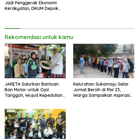
Jadi Penggerak Ekonomi
Kerakyatan, DKUM Depok
Dorong UMKM Naik Kelas
Rekomendasi untuk kamu
JARETA Salurkan Bantuan
Kelurahan Sukamaju Gelar
Ban Motor untuk Ojol
Jumat Bersih di RW 23,
Tangguh, Wujud Kepedulian
Warga Sampaikan Aspirasi
terhadap Pekerja Informal
Penanganan Banjir