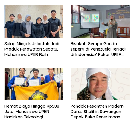
di Kampus STIE MBI Depok.
Sulap Minyak Jelantah Jadi
Bisakah Gempa Ganda
Produk Perawatan Sepatu,
seperti di Venezuela Terjadi
Mahasiswa UPER Raih
di Indonesia? Pakar UPER
Pendanaan P2MW 2026
Beri Penjelasan Ilmiahnya
Hemat Biaya Hingga Rp588
Pondok Pesantren Modern
Juta, Mahasiswa UPER
Darus Sholihin Sawangan
Hadirkan Teknologi
Depok Buka Penerimaan
Konstruksi Berbasis
Santri Baru Tahun Ajaran
Augmented Reality
2026-2027