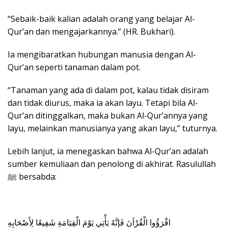
“Sebaik-baik kalian adalah orang yang belajar Al-
Qur’an dan mengajarkannya.” (HR. Bukhari).
Ia mengibaratkan hubungan manusia dengan Al-
Qur’an seperti tanaman dalam pot.
“Tanaman yang ada di dalam pot, kalau tidak disiram
dan tidak diurus, maka ia akan layu. Tetapi bila Al-
Qur’an ditinggalkan, maka bukan Al-Qur’annya yang
layu, melainkan manusianya yang akan layu,” tuturnya.
Lebih lanjut, ia menegaskan bahwa Al-Qur’an adalah
sumber kemuliaan dan penolong di akhirat. Rasulullah
ﷺ bersabda:
اقْرَؤُوا الْقُرْآنَ فَإِنَّهُ يَأْتِي يَوْمَ الْقِيَامَةِ شَفِيعًا لِأَصْحَابِهِ