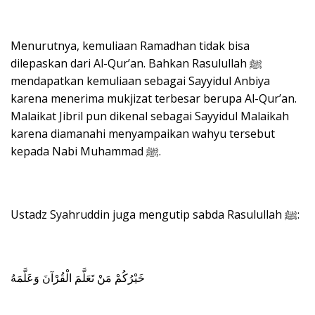
Menurutnya, kemuliaan Ramadhan tidak bisa
dilepaskan dari Al-Qur’an. Bahkan Rasulullah ﷺ
mendapatkan kemuliaan sebagai Sayyidul Anbiya
karena menerima mukjizat terbesar berupa Al-Qur’an.
Malaikat Jibril pun dikenal sebagai Sayyidul Malaikah
karena diamanahi menyampaikan wahyu tersebut
kepada Nabi Muhammad ﷺ.
Ustadz Syahruddin juga mengutip sabda Rasulullah ﷺ:
خَيْرُكُمْ مَنْ تَعَلَّمَ الْقُرْآنَ وَعَلَّمَهُ