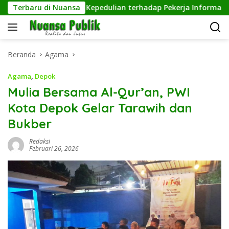
Langsung
ngguh, Wujud Kepedulian terhadap Pekerja Informal
Terbaru di Nuansa
P
ke
konten
Beranda
Agama
Agama
,
Depok
Mulia Bersama Al-Qur’an, PWI
Kota Depok Gelar Tarawih dan
Bukber
Redaksi
Februari 26, 2026