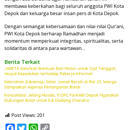
membawa keberkahan bagi seluruh anggota PWI Kota
Depok dan keluarga besar insan pers di Kota Depok.
Dengan semangat kebersamaan dan nilai-nilai Qur’ani,
PWI Kota Depok berharap Ramadhan menjadi
momentum memperkuat integritas, spiritualitas, serta
solidaritas di antara para wartawan…
Berita Terkait
JARETA Salurkan Bantuan Ban Motor untuk Ojol Tangguh,
Wujud Kepedulian terhadap Pekerja Informal
Kelurahan Sukamaju Gelar Jumat Bersih di RW 23, Warga
Sampaikan Aspirasi Penanganan Banjir
Konsolidasi Jelang Musda, 11 DPC ForKABI Depok Nyatakan
Dukungan Bulat untuk Edi Dadang Chandra
Post Views:
201
F
T
W
C