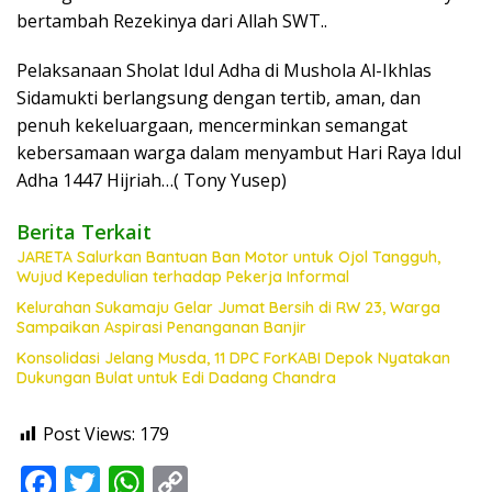
bertambah Rezekinya dari Allah SWT..
Pelaksanaan Sholat Idul Adha di Mushola Al-Ikhlas
Sidamukti berlangsung dengan tertib, aman, dan
penuh kekeluargaan, mencerminkan semangat
kebersamaan warga dalam menyambut Hari Raya Idul
Adha 1447 Hijriah…( Tony Yusep)
Berita Terkait
JARETA Salurkan Bantuan Ban Motor untuk Ojol Tangguh,
Wujud Kepedulian terhadap Pekerja Informal
Kelurahan Sukamaju Gelar Jumat Bersih di RW 23, Warga
Sampaikan Aspirasi Penanganan Banjir
Konsolidasi Jelang Musda, 11 DPC ForKABI Depok Nyatakan
Dukungan Bulat untuk Edi Dadang Chandra
Post Views:
179
F
T
W
C