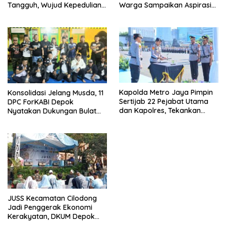
Tangguh, Wujud Kepedulian
Warga Sampaikan Aspirasi
terhadap Pekerja Informal
Penanganan Banjir
Kapolda Metro Jaya Pimpin
Konsolidasi Jelang Musda, 11
Sertijab 22 Pejabat Utama
DPC ForKABI Depok
dan Kapolres, Tekankan
Nyatakan Dukungan Bulat
Pelayanan Profesional dan
untuk Edi Dadang Chandra
Humanis.
JUSS Kecamatan Cilodong
Jadi Penggerak Ekonomi
Kerakyatan, DKUM Depok
Dorong UMKM Naik Kelas