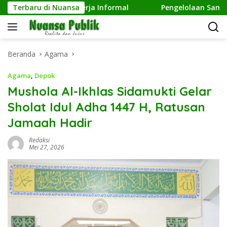
Langsung
n terhadap Pekerja Informal
Terbaru di Nuansa
Pengelolaan Sampah Maki
ke
konten
Beranda
Agama
Agama
,
Depok
Mushola Al-Ikhlas Sidamukti Gelar
Sholat Idul Adha 1447 H, Ratusan
Jamaah Hadir
Redaksi
Mei 27, 2026