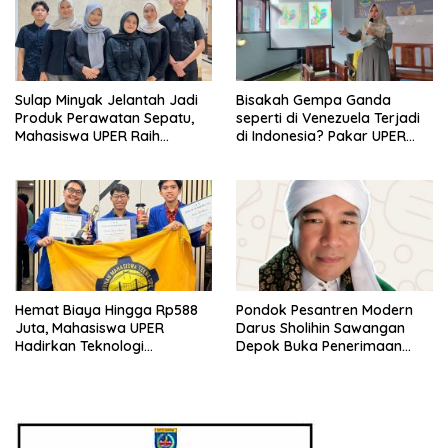
Sulap Minyak Jelantah Jadi
Bisakah Gempa Ganda
Produk Perawatan Sepatu,
seperti di Venezuela Terjadi
Mahasiswa UPER Raih
di Indonesia? Pakar UPER
Pendanaan P2MW 2026
Beri Penjelasan Ilmiahnya
Hemat Biaya Hingga Rp588
Pondok Pesantren Modern
Juta, Mahasiswa UPER
Darus Sholihin Sawangan
Hadirkan Teknologi
Depok Buka Penerimaan
Konstruksi Berbasis
Santri Baru Tahun Ajaran
Augmented Reality
2026-2027