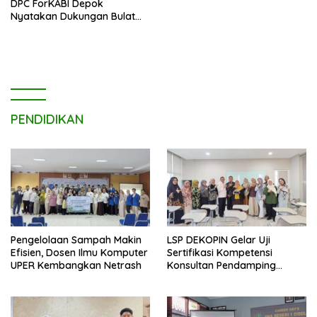
DPC ForKABI Depok
Nyatakan Dukungan Bulat
untuk Edi Dadang Chandra
PENDIDIKAN
Pengelolaan Sampah Makin
LSP DEKOPIN Gelar Uji
Efisien, Dosen Ilmu Komputer
Sertifikasi Kompetensi
UPER Kembangkan Netrash
Konsultan Pendamping
Koperasi Bersertifikat BNSP
di Kampus STIE MBI Depok.