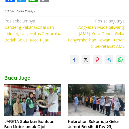
ac
w
h
o
Editor: Tony Yusep
e
itt
at
p
Navigasi
Pos sebelumnya
Pos selanjutnya
b
er
s
y
Gandeng Pakar Global dan
Angkatan Muda Siliwangi
pos
o
A
Li
Industri, Universitas Pertamina
(AMS) Kota Depok Gelar
Bedah Solusi Kota Hijau
Penyembelihan Hewan Kurban
o
p
n
di Sekretariat AMS
k
p
k
Baca Juga
JARETA Salurkan Bantuan
Kelurahan Sukamaju Gelar
Ban Motor untuk Ojol
Jumat Bersih di RW 23,