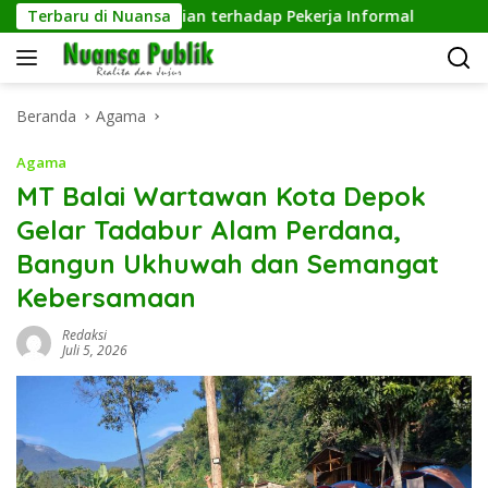
Langsung
ujud Kepedulian terhadap Pekerja Informal
Terbaru di Nuansa
Pengelola
ke
konten
Beranda
Agama
Agama
MT Balai Wartawan Kota Depok
Gelar Tadabur Alam Perdana,
Bangun Ukhuwah dan Semangat
Kebersamaan
Redaksi
Juli 5, 2026