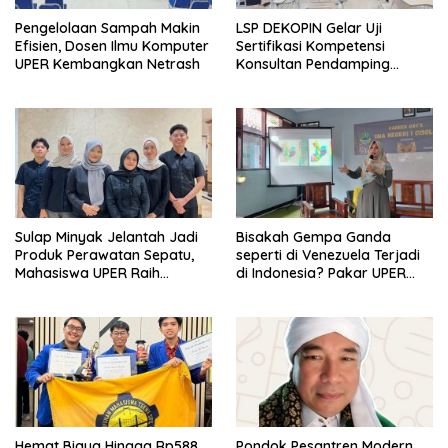
Pengelolaan Sampah Makin
LSP DEKOPIN Gelar Uji
Efisien, Dosen Ilmu Komputer
Sertifikasi Kompetensi
UPER Kembangkan Netrash
Konsultan Pendamping
Koperasi Bersertifikat BNSP
di Kampus STIE MBI Depok.
Sulap Minyak Jelantah Jadi
Bisakah Gempa Ganda
Produk Perawatan Sepatu,
seperti di Venezuela Terjadi
Mahasiswa UPER Raih
di Indonesia? Pakar UPER
Pendanaan P2MW 2026
Beri Penjelasan Ilmiahnya
Hemat Biaya Hingga Rp588
Pondok Pesantren Modern