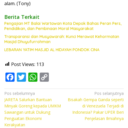
alam. (Tony)
Berita Terkait
Pengajian MT Balai Wartawan Kota Depok Bahas Peran Pers,
Pendidikan, dan Pembinaan Moral Masyarakat
Transparansi dan Musyawarah: Kunci Merawat Kehormatan
Masjid Dhuyufurrohman
LEBARAN YATIM MASJID AL HIDAYAH PONDOK CINA
Post Views:
113
F
T
W
C
ac
w
h
o
e
itt
at
p
Navigasi
Pos sebelumnya
Pos selanjutnya
JARETA Salurkan Bantuan
Bisakah Gempa Ganda seperti
pos
b
er
s
y
Minyak Goreng kepada UMKM
di Venezuela Terjadi di
o
A
Li
Sawangan untuk Dukung
Indonesia? Pakar UPER Beri
Penguatan Ekonomi
Penjelasan Ilmiahnya
o
p
n
Kerakyatan