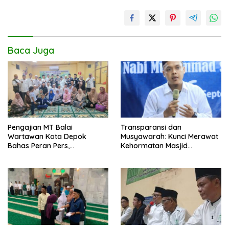
k
p
k
Baca Juga
Pengajian MT Balai
Transparansi dan
Wartawan Kota Depok
Musyawarah: Kunci Merawat
Bahas Peran Pers,
Kehormatan Masjid
Pendidikan, dan Pembinaan
Dhuyufurrohman
Moral Masyarakat