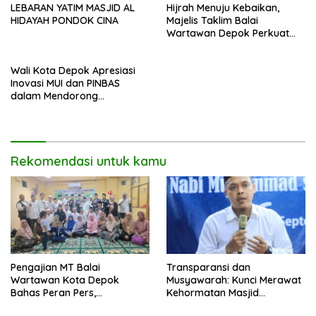
Hijrah Menuju Kebaikan,
LEBARAN YATIM MASJID AL
Majelis Taklim Balai
HIDAYAH PONDOK CINA
Wartawan Depok Perkuat
Peran Jurnalis dalam
Menebar Kebenaran
Wali Kota Depok Apresiasi
Inovasi MUI dan PINBAS
dalam Mendorong
Kemandirian Ekonomi Umat
Rekomendasi untuk kamu
Pengajian MT Balai
Transparansi dan
Wartawan Kota Depok
Musyawarah: Kunci Merawat
Bahas Peran Pers,
Kehormatan Masjid
Pendidikan, dan Pembinaan
Dhuyufurrohman