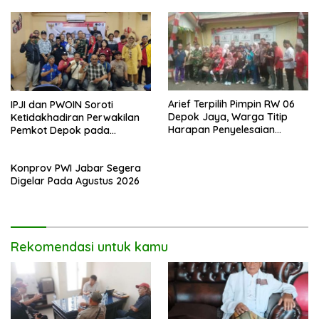
Arief Terpilih Pimpin RW 06
IPJI dan PWOIN Soroti
Depok Jaya, Warga Titip
Ketidakhadiran Perwakilan
Harapan Penyelesaian
Pemkot Depok pada
Berbagai Persoalan
Kegiatan Komunikasi Sosial 4
Lingkungan.
Pilar Wawasan Kebangsaan
Konprov PWI Jabar Segera
Digelar Pada Agustus 2026
Rekomendasi untuk kamu