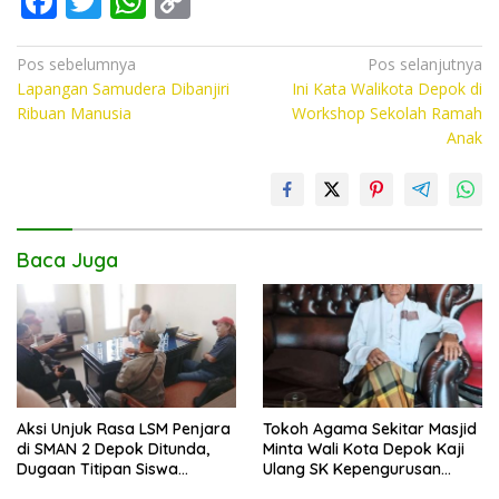
F
T
W
C
ac
w
h
o
e
itt
at
p
Navigasi
Pos sebelumnya
Pos selanjutnya
Lapangan Samudera Dibanjiri
Ini Kata Walikota Depok di
pos
b
er
s
y
Ribuan Manusia
Workshop Sekolah Ramah
o
A
Li
Anak
o
p
n
k
p
k
Baca Juga
Aksi Unjuk Rasa LSM Penjara
Tokoh Agama Sekitar Masjid
di SMAN 2 Depok Ditunda,
Minta Wali Kota Depok Kaji
Dugaan Titipan Siswa
Ulang SK Kepengurusan
Dimediasi di Polres Depok
Masjid Dhyufurrahman