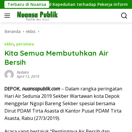
Langsung
 Tangguh, Wujud Kepedulian terhadap Pekerja Informal
Terbaru di Nuansa
ke
konten
Beranda
ekbis
ekbis
,
peristiwa
Kita Semua Membutuhkan Air
Bersih
Redaksi
April 13, 2019
DEPOK
,
nuansapublik.com
– Dalam rangka peringatan
Hari Air Sedunia 2019 Sekber Wartawan kota Depok
menggelar Ngopi Bareng Sekber spesial bersama
Dirut PDAM Tirta Asasta di Kantor Pusat PDAM Tirta
Asasta, Rabu (27/3/2019).
Acara yang bertajuk “Pentingnya Air Bersih dan