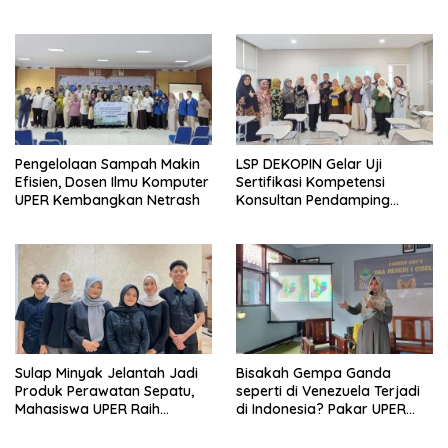
Pengelolaan Sampah Makin
LSP DEKOPIN Gelar Uji
Efisien, Dosen Ilmu Komputer
Sertifikasi Kompetensi
UPER Kembangkan Netrash
Konsultan Pendamping
Koperasi Bersertifikat BNSP
di Kampus STIE MBI Depok.
Sulap Minyak Jelantah Jadi
Bisakah Gempa Ganda
Produk Perawatan Sepatu,
seperti di Venezuela Terjadi
Mahasiswa UPER Raih
di Indonesia? Pakar UPER
Pendanaan P2MW 2026
Beri Penjelasan Ilmiahnya