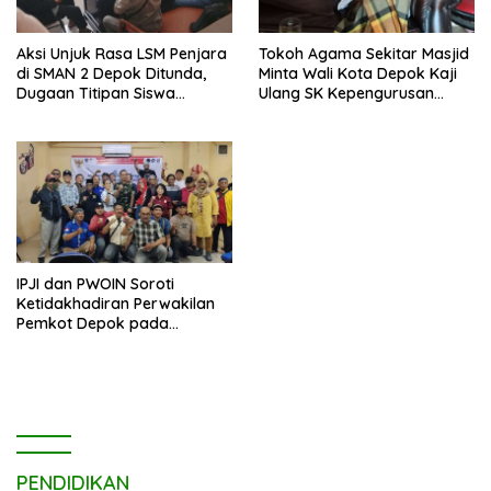
Aksi Unjuk Rasa LSM Penjara
Tokoh Agama Sekitar Masjid
di SMAN 2 Depok Ditunda,
Minta Wali Kota Depok Kaji
Dugaan Titipan Siswa
Ulang SK Kepengurusan
Dimediasi di Polres Depok
Masjid Dhyufurrahman
IPJI dan PWOIN Soroti
Ketidakhadiran Perwakilan
Pemkot Depok pada
Kegiatan Komunikasi Sosial 4
Pilar Wawasan Kebangsaan
PENDIDIKAN