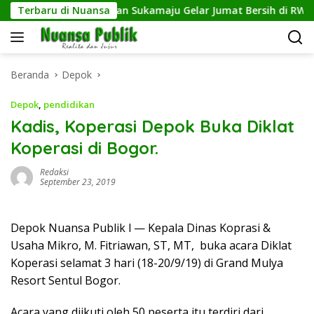
Langsung
Terbaru di Nuansa
Kelurahan Sukamaju Gelar Jumat Bersih di RW 23, War
ke
konten
Beranda
Depok
Depok
,
pendidikan
Kadis, Koperasi Depok Buka Diklat
Koperasi di Bogor.
Redaksi
September 23, 2019
Depok Nuansa Publik l — Kepala Dinas Koprasi &
Usaha Mikro, M. Fitriawan, ST, MT, buka acara Diklat
Koperasi selamat 3 hari (18-20/9/19) di Grand Mulya
Resort Sentul Bogor.
Acara yang diikuti oleh 50 peserta itu terdiri dari