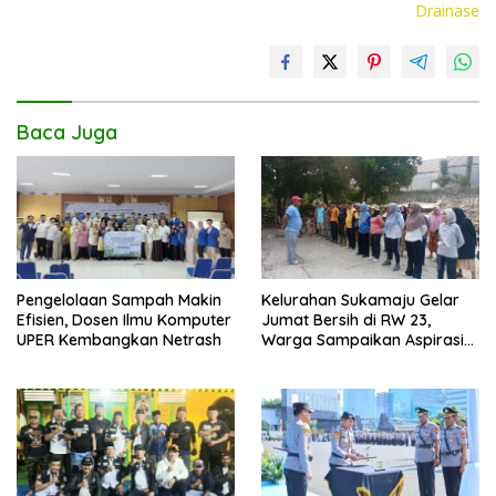
o
p
n
Drainase
k
p
k
Baca Juga
Pengelolaan Sampah Makin
Kelurahan Sukamaju Gelar
Efisien, Dosen Ilmu Komputer
Jumat Bersih di RW 23,
UPER Kembangkan Netrash
Warga Sampaikan Aspirasi
Penanganan Banjir