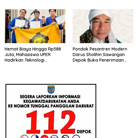
Pendanaan P2MW 2026
Beri Penjelasan Ilmiahnya
Hemat Biaya Hingga Rp588
Pondok Pesantren Modern
Juta, Mahasiswa UPER
Darus Sholihin Sawangan
Hadirkan Teknologi
Depok Buka Penerimaan
Konstruksi Berbasis
Santri Baru Tahun Ajaran
Augmented Reality
2026-2027