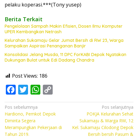
pelaku koperasi.***(Tony yusep)
Berita Terkait
Pengelolaan Sampah Makin Efisien, Dosen Ilmu Komputer
UPER Kembangkan Netrash
Kelurahan Sukamaju Gelar Jumat Bersih di RW 23, Warga
Sampaikan Aspirasi Penanganan Banjir
Konsolidasi Jelang Musda, 11 DPC ForKABI Depok Nyatakan
Dukungan Bulat untuk Edi Dadang Chandra
Post Views:
186
F
T
W
C
ac
w
h
o
e
itt
at
p
Navigasi
Pos sebelumnya
Pos selanjutnya
Hardiono, Pemkot Depok
POKJA Kelurahan Sehat
pos
b
er
s
y
Diminta Segera
Sukamaju & Warga RW, 12
o
A
Li
Merampungkan Pekerjaan di
Kel. Sukamaju Cilodong Depok
Tahun 2019.
Bersih bersih Pasum &