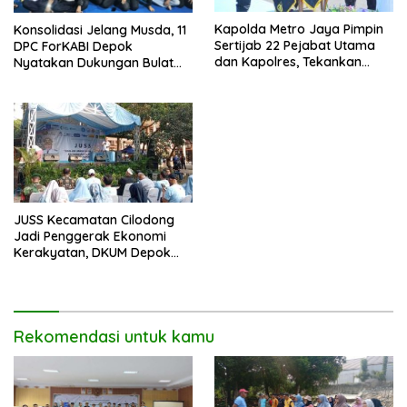
Kapolda Metro Jaya Pimpin
Konsolidasi Jelang Musda, 11
Sertijab 22 Pejabat Utama
DPC ForKABI Depok
dan Kapolres, Tekankan
Nyatakan Dukungan Bulat
Pelayanan Profesional dan
untuk Edi Dadang Chandra
Humanis.
JUSS Kecamatan Cilodong
Jadi Penggerak Ekonomi
Kerakyatan, DKUM Depok
Dorong UMKM Naik Kelas
Rekomendasi untuk kamu