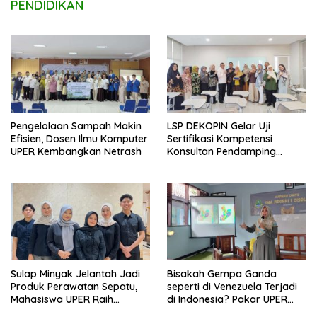
PENDIDIKAN
Pengelolaan Sampah Makin
LSP DEKOPIN Gelar Uji
Efisien, Dosen Ilmu Komputer
Sertifikasi Kompetensi
UPER Kembangkan Netrash
Konsultan Pendamping
Koperasi Bersertifikat BNSP
di Kampus STIE MBI Depok.
Sulap Minyak Jelantah Jadi
Bisakah Gempa Ganda
Produk Perawatan Sepatu,
seperti di Venezuela Terjadi
Mahasiswa UPER Raih
di Indonesia? Pakar UPER
Pendanaan P2MW 2026
Beri Penjelasan Ilmiahnya