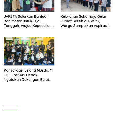
JARETA Salurkan Bantuan
Kelurahan Sukamaju Gelar
Ban Motor untuk Ojol
Jumat Bersih di RW 23,
Tangguh, Wujud Kepedulian
Warga Sampaikan Aspirasi
terhadap Pekerja Informal
Penanganan Banjir
Konsolidasi Jelang Musda, 11
DPC ForKABI Depok
Nyatakan Dukungan Bulat
untuk Edi Dadang Chandra