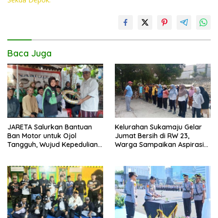
o
p
n
k
p
k
Baca Juga
JARETA Salurkan Bantuan
Kelurahan Sukamaju Gelar
Ban Motor untuk Ojol
Jumat Bersih di RW 23,
Tangguh, Wujud Kepedulian
Warga Sampaikan Aspirasi
terhadap Pekerja Informal
Penanganan Banjir