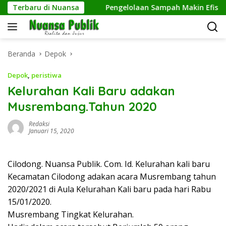
Langsung
rja Informal
Terbaru di Nuansa
Pengelolaan Sampah Makin Efisien, Dos
ke
konten
Beranda
Depok
Depok
,
peristiwa
Kelurahan Kali Baru adakan
Musrembang.Tahun 2020
Redaksi
Januari 15, 2020
Cilodong. Nuansa Publik. Com. Id. Kelurahan kali baru
Kecamatan Cilodong adakan acara Musrembang tahun
2020/2021 di Aula Kelurahan Kali baru pada hari Rabu
15/01/2020.
Musrembang Tingkat Kelurahan.