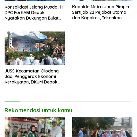
Kapolda Metro Jaya Pimpin
Konsolidasi Jelang Musda, 11
Sertijab 22 Pejabat Utama
DPC ForKABI Depok
dan Kapolres, Tekankan
Nyatakan Dukungan Bulat
Pelayanan Profesional dan
untuk Edi Dadang Chandra
Humanis.
JUSS Kecamatan Cilodong
Jadi Penggerak Ekonomi
Kerakyatan, DKUM Depok
Dorong UMKM Naik Kelas
Rekomendasi untuk kamu