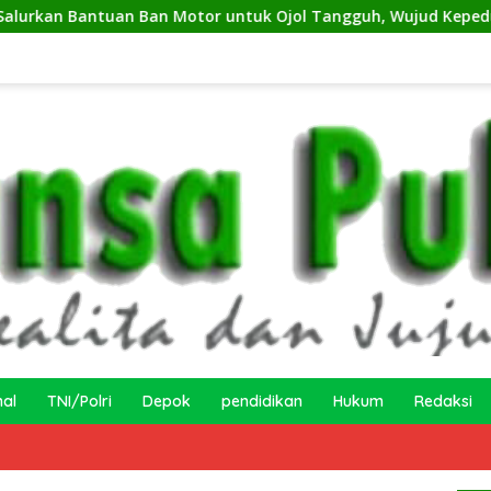
tuan Ban Motor untuk Ojol Tangguh, Wujud Kepedulian terhad
nal
TNI/Polri
Depok
pendidikan
Hukum
Redaksi