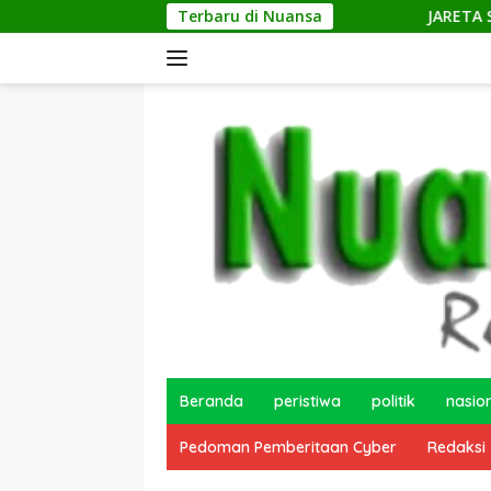
Langsung
Terbaru di Nuansa
JARETA Salurkan Ban
ke
konten
Beranda
peristiwa
politik
nasio
Pedoman Pemberitaan Cyber
Redaksi