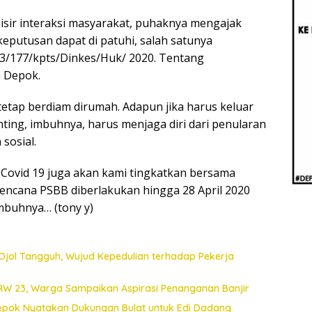
Beri
Penj
lisir interaksi masyarakat, puhaknya mengajak
Ilmi
keputusan dapat di patuhi, salah satunya
3/177/kpts/Dinkes/Huk/ 2020. Tentang
a Depok.
etap berdiam dirumah. Adapun jika harus keluar
ting, imbuhnya, harus menjaga diri dari penularan
 sosial.
Covid 19 juga akan kami tingkatkan bersama
encana PSBB diberlakukan hingga 28 April 2020
imbuhnya… (tony y)
Ojol Tangguh, Wujud Kepedulian terhadap Pekerja
 RW 23, Warga Sampaikan Aspirasi Penanganan Banjir
Depok Nyatakan Dukungan Bulat untuk Edi Dadang