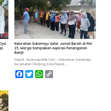
Ojol
Kelurahan Sukamaju Gelar Jumat Bersih di RW
ja
23, Warga Sampaikan Aspirasi Penanganan
Banjir
Depok : Nuansapublik.Com. – Kelurahan Sukamaju,
Kecamatan Cilodong, Kota Depok,…
F
T
W
C
ac
w
h
o
e
itt
at
p
b
er
s
y
o
A
Li