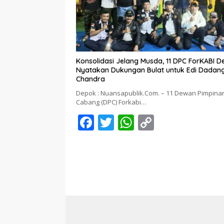
o
p
n
k
p
k
Konsolidasi Jelang Musda, 11 DPC ForKABI 
Nyatakan Dukungan Bulat untuk Edi Dadan
Chandra
Depok : Nuansapublik.Com. – 11 Dewan Pimpina
Cabang (DPC) Forkabi…
F
T
W
C
ac
w
h
o
e
itt
at
p
b
er
s
y
o
A
Li
o
p
n
k
p
k