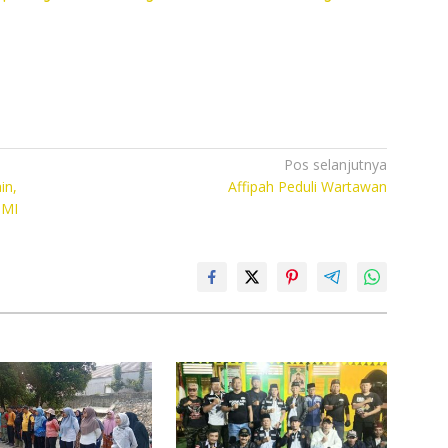
Pos selanjutnya
in,
Affipah Peduli Wartawan
PMI