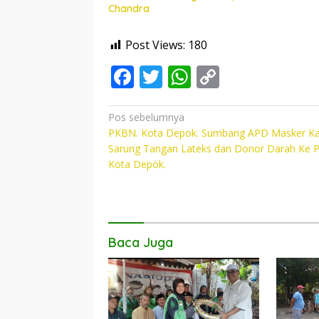
Chandra
Post Views:
180
F
T
W
C
ac
w
h
o
e
itt
at
p
Navigasi
Pos sebelumnya
PKBN. Kota Depok. Sumbang APD Masker Ka
pos
b
er
s
y
Sarung Tangan Lateks dan Donor Darah Ke 
o
A
Li
Kota Depok.
o
p
n
k
p
k
Baca Juga