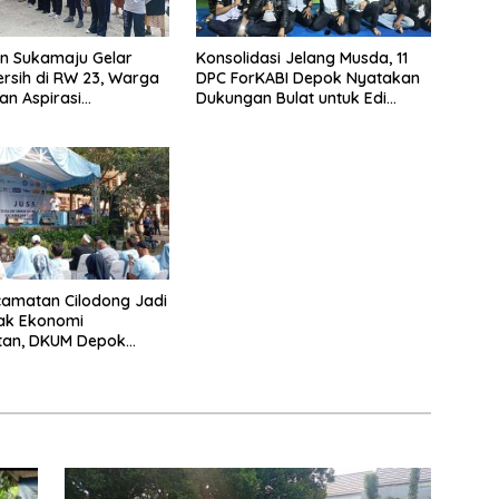
n Sukamaju Gelar
Konsolidasi Jelang Musda, 11
rsih di RW 23, Warga
DPC ForKABI Depok Nyatakan
n Aspirasi
Dukungan Bulat untuk Edi
an Banjir
Dadang Chandra
amatan Cilodong Jadi
ak Ekonomi
tan, DKUM Depok
UMKM Naik Kelas