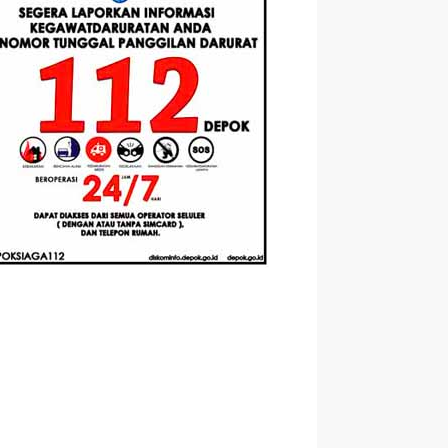
Berbasis
Santri Baru
elasan
Augmented
Tahun Ajaran
ahnya
Reality
2026-2027