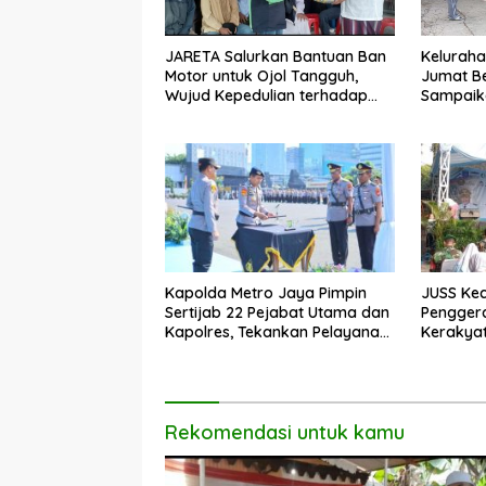
JARETA Salurkan Bantuan Ban
Keluraha
Motor untuk Ojol Tangguh,
Jumat Be
Wujud Kepedulian terhadap
Sampaika
Pekerja Informal
Penangan
Kapolda Metro Jaya Pimpin
JUSS Kec
Sertijab 22 Pejabat Utama dan
Pengger
Kapolres, Tekankan Pelayanan
Kerakya
Profesional dan Humanis.
Dorong 
Rekomendasi untuk kamu