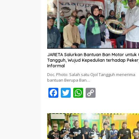
JARETA Salurkan Bantuan Ban Motor untuk 
Tangguh, Wujud Kepedulian terhadap Peker
Informal
Doc. Photo: Salah satu Ojol Tangguh menerima
bantuan Berupa Ban…
F
T
W
C
ac
w
h
o
e
itt
at
p
b
er
s
y
o
A
Li