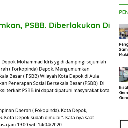
PE
mkan, PSBB. Diberlakukan Di
Peng
Sam
Maki
Dose
a Depok Mohammad Idris yg di dampingi sejumlah
Kom
aerah ( Forkopinda) Depok. Mengumumkan
UPE
Kem
ala Besar ( PSBB) Wilayah Kota Depok di Aula
Netr
kan Penerapan Sosial Bersekala Besar (PSBB). Di
Bisa
ksi terkait PSBB ini dapat dipatuhi masyarakat kota
Gem
Gan
sepe
Vene
impinan Daerah ( Fokopinda). Kota Depok,
Terj
 Kota Depok sudah dimulai “. Kata nya saat
Indo
Pak
asa jam 19.00 wib 14/04/2020.