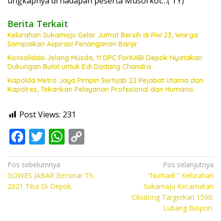
ungkapnya di hadapan peserta Musorkot…( TY)
Berita Terkait
Kelurahan Sukamaju Gelar Jumat Bersih di RW 23, Warga
Sampaikan Aspirasi Penanganan Banjir
Konsolidasi Jelang Musda, 11 DPC ForKABI Depok Nyatakan
Dukungan Bulat untuk Edi Dadang Chandra
Kapolda Metro Jaya Pimpin Sertijab 22 Pejabat Utama dan
Kapolres, Tekankan Pelayanan Profesional dan Humanis.
Post Views:
231
F
T
W
C
ac
w
h
o
e
itt
at
p
Navigasi
Pos sebelumnya
Pos selanjutnya
GOWES JABAR Bersinar Th.
“Nurhadi ” Kelurahan
pos
b
er
s
y
2021 Tiba Di Depok.
Sukamaju Kecamatan
o
A
Li
Cilodong Targerkan 1500.
Lubang Biopori.
o
p
n