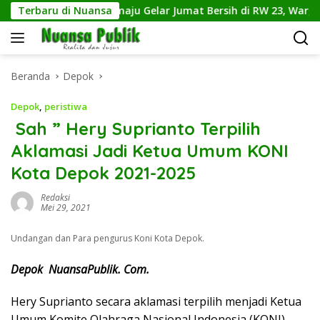
Langsung
Kelurahan Sukamaju Gelar Jumat Bersih di RW 23, Warga Sampa
Terbaru di Nuansa
ke
konten
Beranda
Depok
Depok
,
peristiwa
Sah ” Hery Suprianto Terpilih
Aklamasi Jadi Ketua Umum KONI
Kota Depok 2021-2025
Redaksi
Mei 29, 2021
Undangan dan Para pengurus Koni Kota Depok.
Depok NuansaPublik. Com.
Hery Suprianto secara aklamasi terpilih menjadi Ketua
Umum Komite Olahraga Nasional Indonesia (KONI)