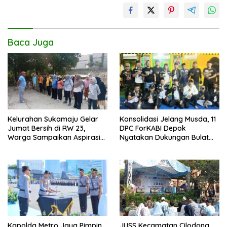
k
p
k
Baca Juga
Kelurahan Sukamaju Gelar
Konsolidasi Jelang Musda, 11
Jumat Bersih di RW 23,
DPC ForKABI Depok
Warga Sampaikan Aspirasi
Nyatakan Dukungan Bulat
Penanganan Banjir
untuk Edi Dadang Chandra
JUSS Kecamatan Cilodong
Kapolda Metro Jaya Pimpin