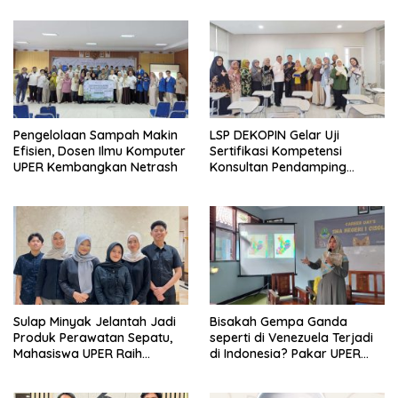
Pengelolaan Sampah Makin
LSP DEKOPIN Gelar Uji
Efisien, Dosen Ilmu Komputer
Sertifikasi Kompetensi
UPER Kembangkan Netrash
Konsultan Pendamping
Koperasi Bersertifikat BNSP
di Kampus STIE MBI Depok.
Sulap Minyak Jelantah Jadi
Bisakah Gempa Ganda
Produk Perawatan Sepatu,
seperti di Venezuela Terjadi
Mahasiswa UPER Raih
di Indonesia? Pakar UPER
Pendanaan P2MW 2026
Beri Penjelasan Ilmiahnya