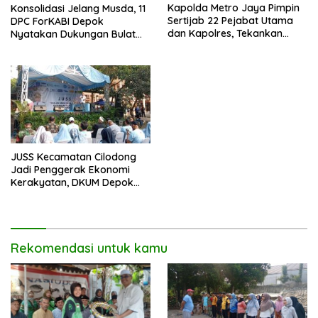
Kapolda Metro Jaya Pimpin
Konsolidasi Jelang Musda, 11
Sertijab 22 Pejabat Utama
DPC ForKABI Depok
dan Kapolres, Tekankan
Nyatakan Dukungan Bulat
Pelayanan Profesional dan
untuk Edi Dadang Chandra
Humanis.
JUSS Kecamatan Cilodong
Jadi Penggerak Ekonomi
Kerakyatan, DKUM Depok
Dorong UMKM Naik Kelas
Rekomendasi untuk kamu