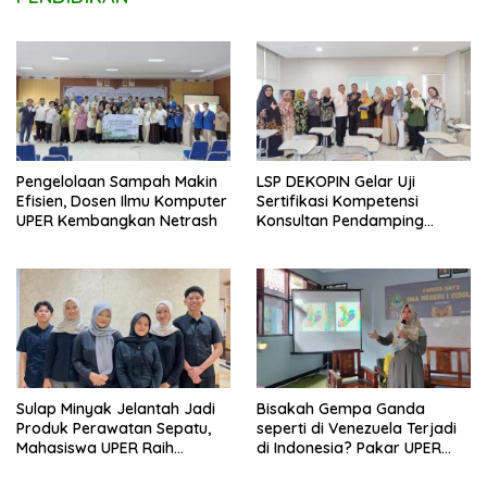
Pengelolaan Sampah Makin
LSP DEKOPIN Gelar Uji
Efisien, Dosen Ilmu Komputer
Sertifikasi Kompetensi
UPER Kembangkan Netrash
Konsultan Pendamping
Koperasi Bersertifikat BNSP
di Kampus STIE MBI Depok.
Sulap Minyak Jelantah Jadi
Bisakah Gempa Ganda
Produk Perawatan Sepatu,
seperti di Venezuela Terjadi
Mahasiswa UPER Raih
di Indonesia? Pakar UPER
Pendanaan P2MW 2026
Beri Penjelasan Ilmiahnya