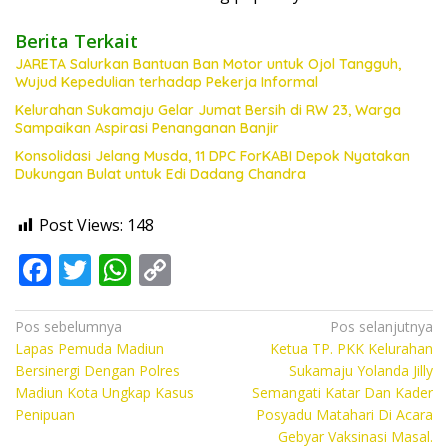
Berita Terkait
JARETA Salurkan Bantuan Ban Motor untuk Ojol Tangguh,
Wujud Kepedulian terhadap Pekerja Informal
Kelurahan Sukamaju Gelar Jumat Bersih di RW 23, Warga
Sampaikan Aspirasi Penanganan Banjir
Konsolidasi Jelang Musda, 11 DPC ForKABI Depok Nyatakan
Dukungan Bulat untuk Edi Dadang Chandra
Post Views:
148
F
T
W
C
ac
w
h
o
e
itt
at
p
Navigasi
Pos sebelumnya
Pos selanjutnya
Lapas Pemuda Madiun
Ketua TP. PKK Kelurahan
pos
b
er
s
y
Bersinergi Dengan Polres
Sukamaju Yolanda Jilly
o
A
Li
Madiun Kota Ungkap Kasus
Semangati Katar Dan Kader
Penipuan
Posyadu Matahari Di Acara
o
p
n
Gebyar Vaksinasi Masal.