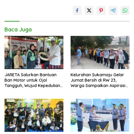
k
p
k
Baca Juga
JARETA Salurkan Bantuan
Kelurahan Sukamaju Gelar
Ban Motor untuk Ojol
Jumat Bersih di RW 23,
Tangguh, Wujud Kepedulian
Warga Sampaikan Aspirasi
terhadap Pekerja Informal
Penanganan Banjir