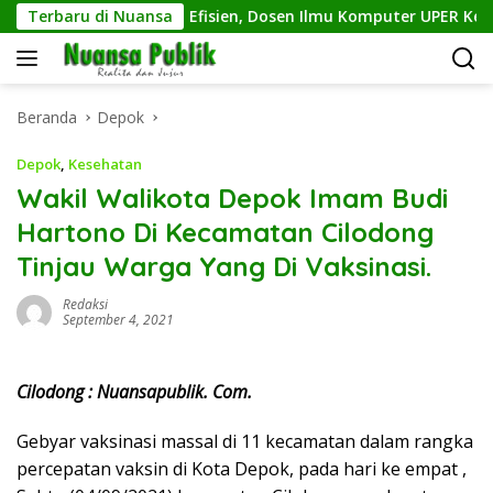
Langsung
n Sampah Makin Efisien, Dosen Ilmu Komputer UPER Kembangk
Terbaru di Nuansa
ke
konten
Beranda
Depok
Depok
,
Kesehatan
Wakil Walikota Depok Imam Budi
Hartono Di Kecamatan Cilodong
Tinjau Warga Yang Di Vaksinasi.
Redaksi
September 4, 2021
Cilodong : Nuansapublik. Com.
Gebyar vaksinasi massal di 11 kecamatan dalam rangka
percepatan vaksin di Kota Depok, pada hari ke empat ,