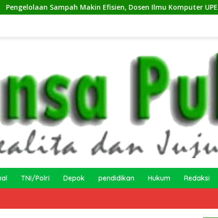
pah Makin Efisien, Dosen Ilmu Komputer UPER Kembangkan Ne
nal
TNI/Polri
Depok
pendidikan
Hukum
Redaksi