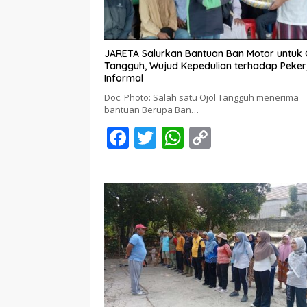
JARETA Salurkan Bantuan Ban Motor untuk 
Tangguh, Wujud Kepedulian terhadap Peker
Informal
Doc. Photo: Salah satu Ojol Tangguh menerima
bantuan Berupa Ban…
F
T
W
C
ac
w
h
o
e
itt
at
p
b
er
s
y
o
A
Li
o
p
n
k
p
k