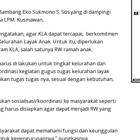
Beri
Penj
, Bambang Eko Sukmono S. Sos.yang di dampingi
Ilmi
tua LPM. Kusmawan,
gatakan, agar KLA dapat tercapai, berkomitmen
lurahan Layak Anak. Untuk itu, diperlukan
m KLA, salah satunya RW ramah anak.
harus di lakukan untuk tingkat kelurahan dan
rdinasi kegiatan gugus tugas kelurahan layak
ankan tugas tugas nya, sesuai dengan kebutuhan,
kan sosialisasi/koordinasi ke masyarakat seperti
g harus disiapkan agar dapat menjadi RW yang
asyarakat dapat memahami fungsi dan keunggulan
ntuk kepengurusannya,” pungkasnya.