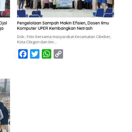
Ojol
Pengelolaan Sampah Makin Efisien, Dosen Ilmu
ja
Komputer UPER Kembangkan Netrash
Dok.: Foto bersama masyarakat Kecamatan Cibeber,
Kota Cilegon dan tim…
F
T
W
C
ac
w
h
o
e
itt
at
p
b
er
s
y
o
A
Li
o
p
n
k
p
k