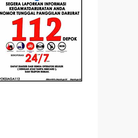
Berbasis
Santri Baru
elasan
Augmented
Tahun Ajaran
ahnya
Reality
2026-2027