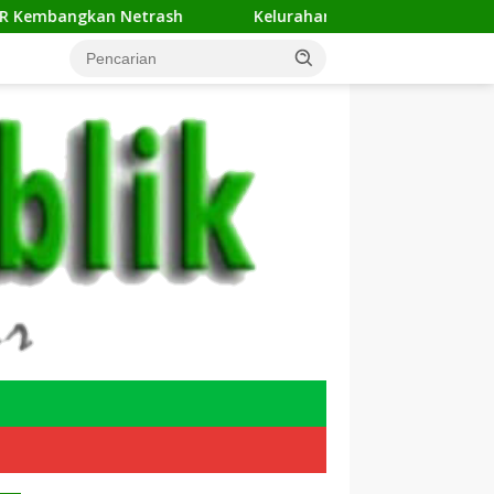
trash
Kelurahan Sukamaju Gelar Jumat Bersih di RW 23