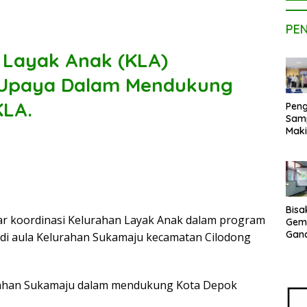
PE
a Layak Anak (KLA)
 Upaya Dalam Mendukung
KLA.
Peng
Sam
Maki
Dose
Kom
UPE
Kem
Netr
Bisa
r koordinasi Kelurahan Layak Anak dalam program
Gem
Gan
di aula Kelurahan Sukamaju kecamatan Cilodong
sepe
Vene
Terj
rahan Sukamaju dalam mendukung Kota Depok
Indo
Pak