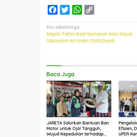
F
T
W
C
ac
w
h
o
e
itt
at
p
Navigasi
Pos sebelumnya
Majelis Taklim Balai Wartawan Kota Depok
pos
b
er
s
y
Silaturahmi Ke Kodim 0508/Depok
o
A
Li
o
p
n
k
p
k
Baca Juga
JARETA Salurkan Bantuan Ban
Pengelo
Motor untuk Ojol Tangguh,
Efisien,
Wujud Kepedulian terhadap
UPER Ke