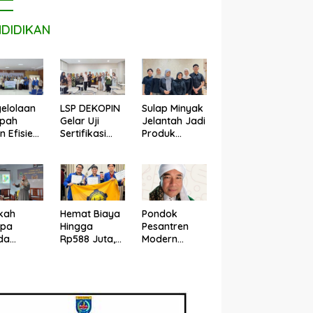
NDIDIKAN
LSP DEKOPIN
Sulap Minyak
elolaan
Gelar Uji
Jelantah Jadi
pah
Sertifikasi
Produk
n Efisien,
Kompetensi
Perawatan
n Ilmu
Konsultan
Sepatu,
puter
Pendamping
Mahasiswa
R
Koperasi
UPER Raih
bangkan
Bersertifikat
Pendanaan
ash
BNSP di
P2MW 2026
kah
Hemat Biaya
Pondok
Kampus STIE
pa
Hingga
Pesantren
MBI Depok.
da
Rp588 Juta,
Modern
rti di
Mahasiswa
Darus
zuela
UPER
Sholihin
adi di
Hadirkan
Sawangan
nesia?
Teknologi
Depok Buka
ar UPER
Konstruksi
Penerimaan