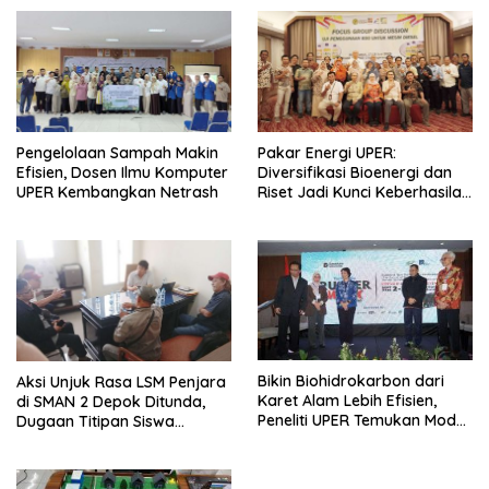
Pengelolaan Sampah Makin
Pakar Energi UPER:
Efisien, Dosen Ilmu Komputer
Diversifikasi Bioenergi dan
UPER Kembangkan Netrash
Riset Jadi Kunci Keberhasilan
B50
Bikin Biohidrokarbon dari
Aksi Unjuk Rasa LSM Penjara
Karet Alam Lebih Efisien,
di SMAN 2 Depok Ditunda,
Peneliti UPER Temukan Model
Dugaan Titipan Siswa
Baru
Dimediasi di Polres Depok