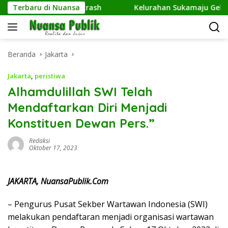
Langsung
Kembangkan Netrash
Terbaru di Nuansa
Kelurahan Sukamaju Gelar Jumat Be
ke
konten
Beranda
Jakarta
Jakarta
,
peristiwa
Alhamdulillah SWI Telah
Mendaftarkan Diri Menjadi
Konstituen Dewan Pers.”
Redaksi
Oktober 17, 2023
JAKARTA, NuansaPublik.Com
– Pengurus Pusat Sekber Wartawan Indonesia (SWI)
melakukan pendaftaran menjadi organisasi wartawan