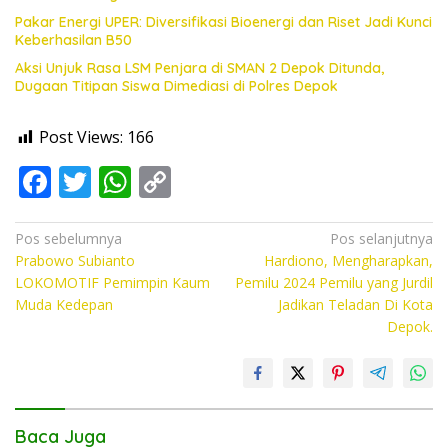
Pakar Energi UPER: Diversifikasi Bioenergi dan Riset Jadi Kunci
Keberhasilan B50
Aksi Unjuk Rasa LSM Penjara di SMAN 2 Depok Ditunda,
Dugaan Titipan Siswa Dimediasi di Polres Depok
Post Views:
166
F
T
W
C
ac
w
h
o
e
itt
at
p
Navigasi
Pos sebelumnya
Pos selanjutnya
Prabowo Subianto
Hardiono, Mengharapkan,
pos
b
er
s
y
LOKOMOTIF Pemimpin Kaum
Pemilu 2024 Pemilu yang Jurdil
o
A
Li
Muda Kedepan
Jadikan Teladan Di Kota
Depok.
o
p
n
k
p
k
Baca Juga