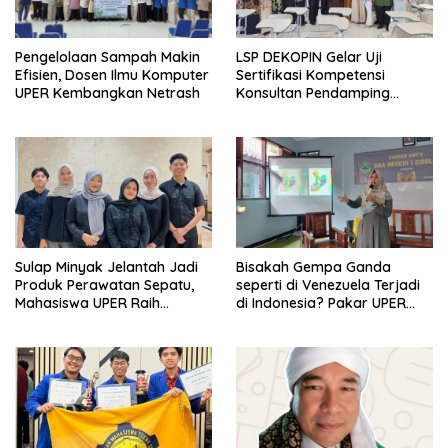
LSP DEKOPIN Gelar Uji
Pengelolaan Sampah Makin
Sertifikasi Kompetensi
Efisien, Dosen Ilmu Komputer
Konsultan Pendamping
UPER Kembangkan Netrash
Koperasi Bersertifikat BNSP
di Kampus STIE MBI Depok.
Sulap Minyak Jelantah Jadi
Bisakah Gempa Ganda
Produk Perawatan Sepatu,
seperti di Venezuela Terjadi
Mahasiswa UPER Raih
di Indonesia? Pakar UPER
Pendanaan P2MW 2026
Beri Penjelasan Ilmiahnya