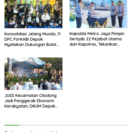
Kapolda Metro Jaya Pimpin
Konsolidasi Jelang Musda, 11
Sertijab 22 Pejabat Utama
DPC ForKABI Depok
dan Kapolres, Tekankan
Nyatakan Dukungan Bulat
Pelayanan Profesional dan
untuk Edi Dadang Chandra
Humanis.
JUSS Kecamatan Cilodong
Jadi Penggerak Ekonomi
Kerakyatan, DKUM Depok
Dorong UMKM Naik Kelas