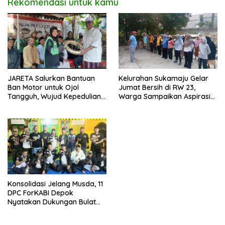
Rekomendasi untuk kamu
JARETA Salurkan Bantuan
Kelurahan Sukamaju Gelar
Ban Motor untuk Ojol
Jumat Bersih di RW 23,
Tangguh, Wujud Kepedulian
Warga Sampaikan Aspirasi
terhadap Pekerja Informal
Penanganan Banjir
Konsolidasi Jelang Musda, 11
DPC ForKABI Depok
Nyatakan Dukungan Bulat
untuk Edi Dadang Chandra