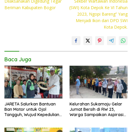
Dilaksanakan Digedung Tegar
Sekber Wartawan Indonesia
o
A
Li
Beriman Kabupaten Bogor
(SWI) Kota Depok Ke VI Tahun
2023, Ngopi Bareng” Yang
o
p
n
Menjadi Ikon dari DPD SWI
k
p
k
Kota Depok.
Baca Juga
JARETA Salurkan Bantuan
Kelurahan Sukamaju Gelar
Ban Motor untuk Ojol
Jumat Bersih di RW 23,
Tangguh, Wujud Kepedulian
Warga Sampaikan Aspirasi
terhadap Pekerja Informal
Penanganan Banjir