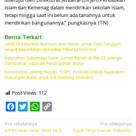
disetujui oleh Direktorat Jenderal (Dirjen) Pendidikan
Islam dan Kemenag dalam mendirikan sekolah Islam,
tetapi hingga saat ini belum ada tanahnya untuk
mendirikan bangunannya,” pungkasnya. (TN)
Berita Terkait
JARETA Salurkan Bantuan Ban Motor untuk Ojol Tangguh,
Wujud Kepedulian terhadap Pekerja Informal
Kelurahan Sukamaju Gelar Jumat Bersih di RW 23, Warga
Sampaikan Aspirasi Penanganan Banjir
Konsolidasi Jelang Musda, 11 DPC ForKABI Depok Nyatakan
Dukungan Bulat untuk Edi Dadang Chandra
Post Views:
112
F
T
W
C
ac
w
h
o
e
itt
at
p
Navigasi
Pos sebelumnya
Pos selanjutnya
AIPBR Akan Gelar Milad Ke 2
Rapat Kerja Daerah (Rakerda)
pos
b
er
s
y