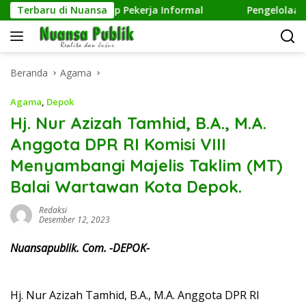
Langsung
dulian terhadap Pekerja Informal
Terbaru di Nuansa
Pengelolaan Sampah
ke
konten
Beranda
Agama
Agama
,
Depok
Hj. Nur Azizah Tamhid, B.A., M.A.
Anggota DPR RI Komisi VIII
Menyambangi Majelis Taklim (MT)
Balai Wartawan Kota Depok.
Redaksi
Desember 12, 2023
Nuansapublik. Com. -DEPOK-
Hj. Nur Azizah Tamhid, B.A., M.A. Anggota DPR RI