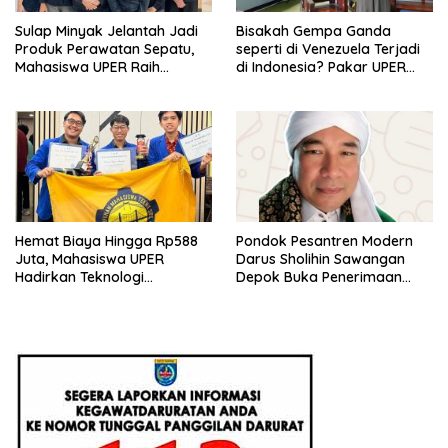
Sulap Minyak Jelantah Jadi
Bisakah Gempa Ganda
Produk Perawatan Sepatu,
seperti di Venezuela Terjadi
Mahasiswa UPER Raih
di Indonesia? Pakar UPER
Pendanaan P2MW 2026
Beri Penjelasan Ilmiahnya
Hemat Biaya Hingga Rp588
Pondok Pesantren Modern
Juta, Mahasiswa UPER
Darus Sholihin Sawangan
Hadirkan Teknologi
Depok Buka Penerimaan
Konstruksi Berbasis
Santri Baru Tahun Ajaran
Augmented Reality
2026-2027