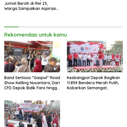
Jumat Bersih di RW 23,
Warga Sampaikan Aspirasi
Penanganan Banjir
Rekomendasi untuk kamu
Band Sentosa “Gaspol” Road
Kesbangpol Depok Bagikan
Show Keliling Nusantara, Dari
11.859 Bendera Merah Putih,
CFD Depok Bidik Fans hingga
Kobarkan Semangat
Malaysia dan Singapura
Kemerdekaan di CFD
Margonda Depok.