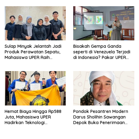
di Kampus STIE MBI Depok.
Sulap Minyak Jelantah Jadi
Bisakah Gempa Ganda
Produk Perawatan Sepatu,
seperti di Venezuela Terjadi
Mahasiswa UPER Raih
di Indonesia? Pakar UPER
Pendanaan P2MW 2026
Beri Penjelasan Ilmiahnya
Hemat Biaya Hingga Rp588
Pondok Pesantren Modern
Juta, Mahasiswa UPER
Darus Sholihin Sawangan
Hadirkan Teknologi
Depok Buka Penerimaan
Konstruksi Berbasis
Santri Baru Tahun Ajaran
Augmented Reality
2026-2027