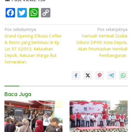
F
T
W
C
ac
w
h
o
e
itt
at
p
Navigasi
Pos sebelumnya
Pos selanjutnya
Grand Opening D’ikazu Coffee
Hamzah Kembali Duduk
pos
b
er
s
y
& Resto yang berlokasi di Kp.
Dikursi DPRD Kota Depok,
o
A
Li
Lio RT 02/013, Kelurahan
Akan Prioritaskan Kembali
Depok, Ratusan Warga Ikut
Pembangunan
o
p
n
Semarakan.
k
p
k
Baca Juga