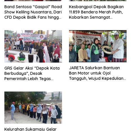
Band Sentosa “Gaspol” Road
Kesbangpol Depok Bagikan
Show Keliling Nusantara, Dari
11.859 Bendera Merah Putih,
CFD Depok Bidik Fans hingga
Kobarkan Semangat
Malaysia dan Singapura
Kemerdekaan di CFD
Margonda Depok.
JARETA Salurkan Bantuan
GRS Gelar Aksi “Depok Kota
Ban Motor untuk Ojol
Berbudaya”, Desak
Tangguh, Wujud Kepedulian
Pemerintah Lebih Tegas
terhadap Pekerja Informal
Sikapi Fenomena LGBT
Kelurahan Sukamaju Gelar