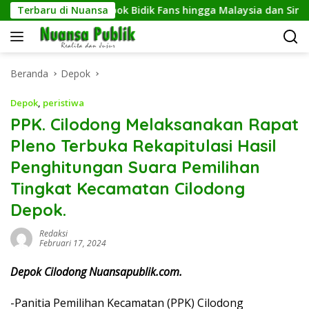
Langsung
ra, Dari CFD Depok Bidik Fans hingga Malaysia dan Singapura
Terbaru di Nuansa
ke
konten
Beranda
Depok
Depok
,
peristiwa
PPK. Cilodong Melaksanakan Rapat
Pleno Terbuka Rekapitulasi Hasil
Penghitungan Suara Pemilihan
Tingkat Kecamatan Cilodong
Depok.
Redaksi
Februari 17, 2024
Depok Cilodong Nuansapublik.com.
-Panitia Pemilihan Kecamatan (PPK) Cilodong