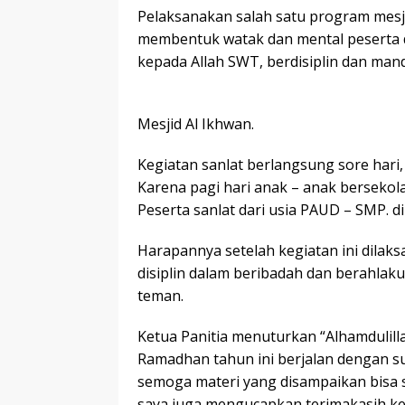
Pelaksanakan salah satu program mesj
membentuk watak dan mental peserta d
kepada Allah SWT, berdisiplin dan mandi
Mesjid Al Ikhwan.
Kegiatan sanlat berlangsung sore hari,
Karena pagi hari anak – anak bersekola
Peserta sanlat dari usia PAUD – SMP. d
Harapannya setelah kegiatan ini dilak
disiplin dalam beribadah dan berahlak
teman.
Ketua Panitia menuturkan “Alhamdulill
Ramadhan tahun ini berjalan dengan s
semoga materi yang disampaikan bisa s
saya juga mengucapkan terimakasih k