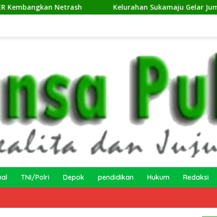
an Netrash
Kelurahan Sukamaju Gelar Jumat Bersih di 
nal
TNI/Polri
Depok
pendidikan
Hukum
Redaksi