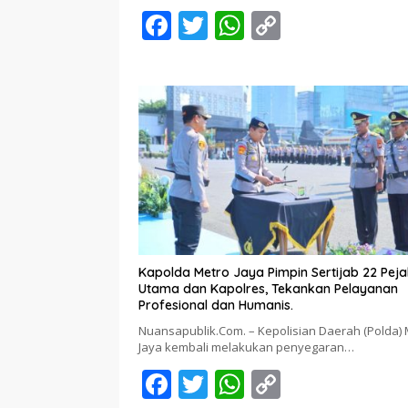
F
T
W
C
ac
w
h
o
e
itt
at
p
b
er
s
y
o
A
Li
o
p
n
k
p
k
Kapolda Metro Jaya Pimpin Sertijab 22 Pej
Utama dan Kapolres, Tekankan Pelayanan
Profesional dan Humanis.
Nuansapublik.Com. – Kepolisian Daerah (Polda) 
Jaya kembali melakukan penyegaran…
F
T
W
C