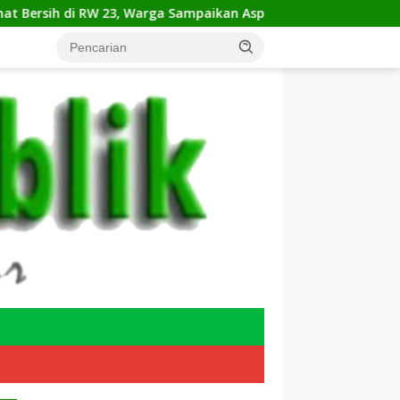
RW 23, Warga Sampaikan Aspirasi Penanganan Banjir
Ko