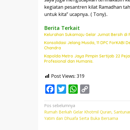
kegiatan pesantren kilat Ramadhan ta
untuk kita” ucapnya.. ( Tony)..
Berita Terkait
Kelurahan Sukamaju Gelar Jumat Bersih di
Konsolidasi Jelang Musda, 11 DPC ForKABI 
Chandra
Kapolda Metro Jaya Pimpin Sertijab 22 Pe
Profesional dan Humanis.
Post Views:
319
F
T
W
C
ac
w
h
o
e
itt
at
p
Navigasi
Pos sebelumnya
Rumah Berkah Gelar Khotmil Quran, Santuna
pos
b
er
s
y
Yatim dan Dhuafa Serta Buka Bersama
o
A
Li