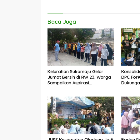
o
p
n
k
p
k
Baca Juga
Kelurahan Sukamaju Gelar
Konsolid
Jumat Bersih di RW 23, Warga
DPC For
Sampaikan Aspirasi
Dukungan
Penanganan Banjir
Dadang 
JUSS Kecamatan Cilodong Jadi
Badan Pa