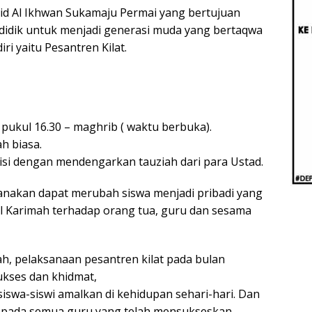
Beri
id Al Ikhwan Sukamaju Permai yang bertujuan
Penj
Ilmi
idik untuk menjadi generasi muda yang bertaqwa
ri yaitu Pesantren Kilat.
 pukul 16.30 – maghrib ( waktu berbuka).
h biasa.
iisi dengan mendengarkan tauziah dari para Ustad.
sanakan dapat merubah siswa menjadi pribadi yang
ul Karimah terhadap orang tua, guru dan sesama
ah, pelaksanaan pesantren kilat pada bulan
ukses dan khidmat,
iswa-siswi amalkan di kehidupan sehari-hari. Dan
epada semua guru yang telah mensukseskan