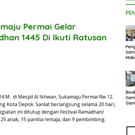
PE
amaju Permai Gelar
dhan 1445 Di Ikuti Ratusan
Peng
Sam
Maki
Dose
Kom
UPE
Kem
Netr
Bisa
4 M. di Mesjid Al Ikhwan, Sukamaju Permai Rw 12.
Gem
Gan
g Kota Depok. Sanlat berlangsung selama 20 hari,
sepe
egiatan ini ditutup dengan Festival Ramadhan/
Vene
25 anak, 15 panitia remaja, dan 9 pembimbing.
Terj
Indo
Pak