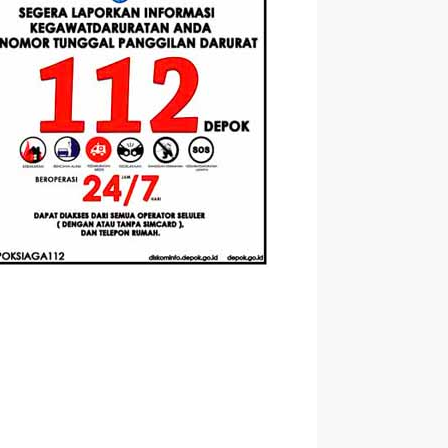
Berbasis
Santri Baru
elasan
Augmented
Tahun Ajaran
ahnya
Reality
2026-2027