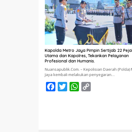
o
A
Li
o
p
n
k
p
k
Kapolda Metro Jaya Pimpin Sertijab 22 Pej
Utama dan Kapolres, Tekankan Pelayanan
Profesional dan Humanis.
Nuansapublik.Com. – Kepolisian Daerah (Polda) 
Jaya kembali melakukan penyegaran…
F
T
W
C
ac
w
h
o
e
itt
at
p
b
er
s
y
o
A
Li