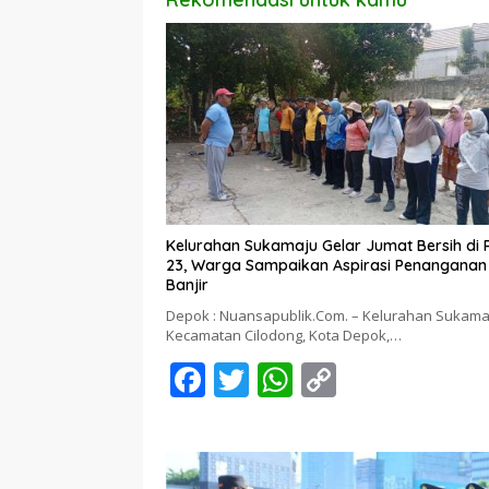
Kelurahan Sukamaju Gelar Jumat Bersih di
23, Warga Sampaikan Aspirasi Penanganan
Banjir
Depok : Nuansapublik.Com. – Kelurahan Sukama
Kecamatan Cilodong, Kota Depok,…
F
T
W
C
ac
w
h
o
e
itt
at
p
b
er
s
y