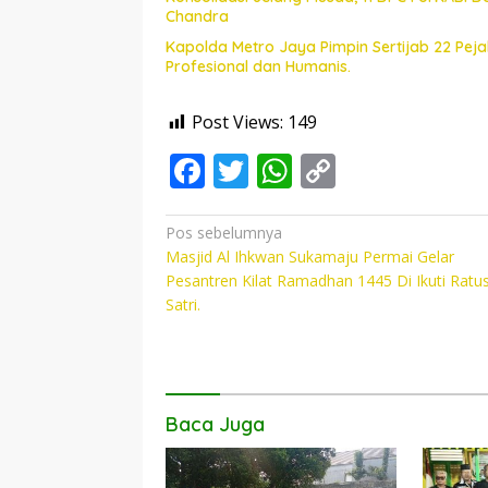
Chandra
Kapolda Metro Jaya Pimpin Sertijab 22 Pe
Profesional dan Humanis.
Post Views:
149
F
T
W
C
ac
w
h
o
e
itt
at
p
Navigasi
Pos sebelumnya
Masjid Al Ihkwan Sukamaju Permai Gelar
pos
b
er
s
y
Pesantren Kilat Ramadhan 1445 Di Ikuti Ratu
o
A
Li
Satri.
o
p
n
k
p
k
Baca Juga