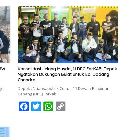
 RW
Konsolidasi Jelang Musda, 11 DPC ForKABI Depok
Nyatakan Dukungan Bulat untuk Edi Dadang
Chandra
ju,
Depok : Nuansapublik.Com. – 11 Dewan Pimpinan
Cabang (DPC) Forkabi…
F
T
W
C
ac
w
h
o
e
itt
at
p
b
er
s
y