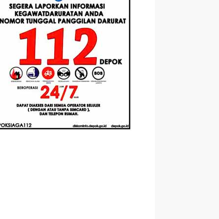
asis
Santri Baru
Universitas
mented
Tahun Ajaran
Pertamina
ity
2026-2027