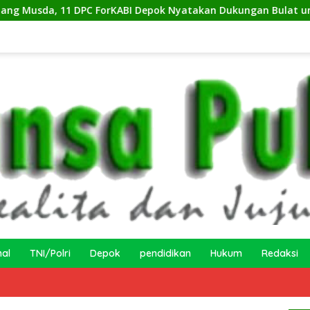
 DPC ForKABI Depok Nyatakan Dukungan Bulat untuk Edi Dadang
nal
TNI/Polri
Depok
pendidikan
Hukum
Redaksi