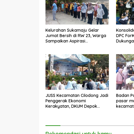
Kelurahan Sukamaju Gelar
Konsolid
Jumat Bersih di RW 23, Warga
DPC For
Sampaikan Aspirasi
Dukungan
Penanganan Banjir
Dadang 
JUSS Kecamatan Cilodong Jadi
Badan Pa
Penggerak Ekonomi
pasar mu
Kerakyatan, DKUM Depok
kecamat
Dorong UMKM Naik Kelas
Rekomendasi untuk kamu