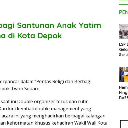
PE
rbagi Santunan Anak Yatim
 di Kota Depok
LSP
Gela
Serti
Kom
Kons
Pen
Kope
Bers
erpancar dalam “Pentas Religi dan Berbagi
BNSP
Hem
Depok Twon Square,
Kam
Hin
MBI 
Rp58
aat ini Double organizer terus dan rutin
Mah
Dan kini kembali double management yang
UPE
Hadi
acara ini yang menghadirkan berbagai kalangan
Tekn
gan kehormatan khusus kehadiran Wakil Wali Kota
Kons