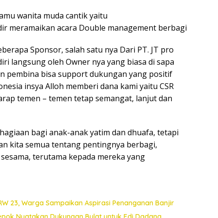
amu wanita muda cantik yaitu
adir meramaikan acara Double management berbagi
berapa Sponsor, salah satu nya Dari PT. JT pro
adiri langsung oleh Owner nya yang biasa di sapa
n pembina bisa support dukungan yang positif
onesia insya Alloh memberi dana kami yaitu CSR
 harap temen – temen tetap semangat, lanjut dan
hagiaan bagi anak-anak yatim dan dhuafa, tetapi
n kita semua tentang pentingnya berbagi,
p sesama, terutama kepada mereka yang
 RW 23, Warga Sampaikan Aspirasi Penanganan Banjir
Depok Nyatakan Dukungan Bulat untuk Edi Dadang