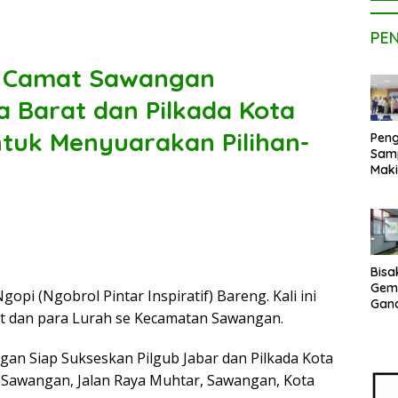
PE
. Camat Sawangan
a Barat dan Pilkada Kota
tuk Menyuarakan Pilihan-
Peng
Sam
Maki
Dose
Kom
UPE
Kem
Netr
Bisa
Gem
pi (Ngobrol Pintar Inspiratif) Bareng. Kali ini
Gan
 dan para Lurah se Kecamatan Sawangan.
sepe
Vene
Terj
n Siap Sukseskan Pilgub Jabar dan Pilkada Kota
Indo
n Sawangan, Jalan Raya Muhtar, Sawangan, Kota
Pak