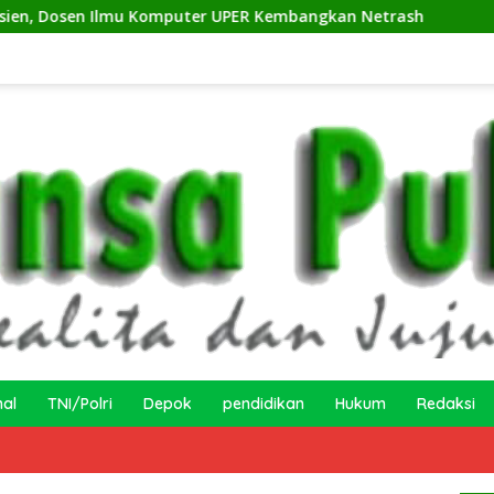
lmu Komputer UPER Kembangkan Netrash
Kelurahan Suk
nal
TNI/Polri
Depok
pendidikan
Hukum
Redaksi