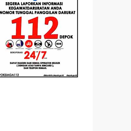
Berbasis
Santri Baru
elasan
Augmented
Tahun Ajaran
ahnya
Reality
2026-2027