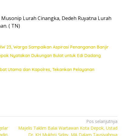
, Musonip Lurah Cinangka, Dedeh Ruyatna Lurah
n. ( TN)
 RW 23, Warga Sampaikan Aspirasi Penanganan Banjir
Depok Nyatakan Dukungan Bulat untuk Edi Dadang
jabat Utama dan Kapolres, Tekankan Pelayanan
Pos selanjutnya
elar
Majelis Taklim Balai Wartawan Kota Depok, Ustad
diri.
Dr. KH Mukhrij Sidqy, MA Dalam Tausiyahnya