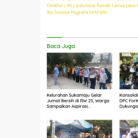
o
A
Li
Direktur ( IRL) Indonesia Ramah Lansia Jawa 
Ibu Susiana Nugraha SKM.MN
o
p
n
k
p
k
Baca Juga
Kelurahan Sukamaju Gelar
Konsolid
Jumat Bersih di RW 23, Warga
DPC For
Sampaikan Aspirasi
Dukungan
Penanganan Banjir
Dadang 