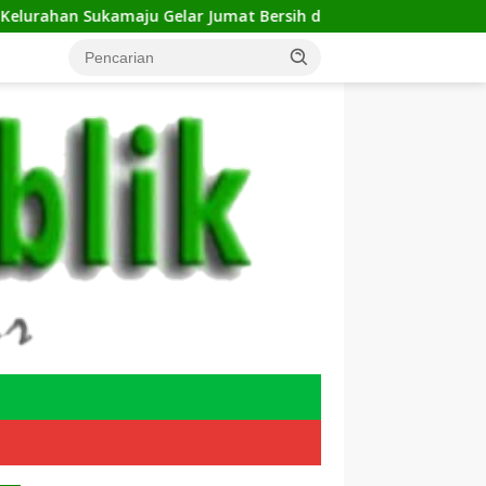
amaju Gelar Jumat Bersih di RW 23, Warga Sampaikan Aspirasi 