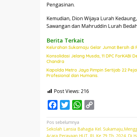
Pengasinan.
Kemudian, Dion Wijaya Lurah Kedaung
Sawangan dan Mahruddin Lurah Bedaha
Berita Terkait
Kelurahan Sukamaju Gelar Jumat Bersih di
Konsolidasi Jelang Musda, 11 DPC ForKABI 
Chandra
Kapolda Metro Jaya Pimpin Sertijab 22 Pe
Profesional dan Humanis.
Post Views:
216
F
T
W
C
ac
w
h
o
e
itt
at
p
Navigasi
Pos sebelumnya
Sekolah Lansia Bahagia Kel. Sukamaju,Mengg
pos
b
er
s
y
Acara Perayaan HUT. RI. Ke 79 Th. 2024. Di Ha