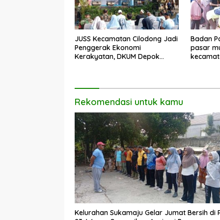
JUSS Kecamatan Cilodong Jadi
Badan Pa
Penggerak Ekonomi
pasar mu
Kerakyatan, DKUM Depok
kecamat
Dorong UMKM Naik Kelas
Rekomendasi untuk kamu
Kelurahan Sukamaju Gelar Jumat Bersih di