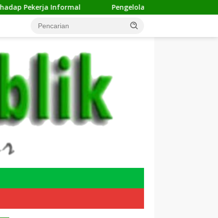
al
Pengelolaan Sampah Makin Efisien, Dosen Ilmu Ko