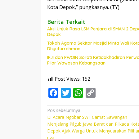
Kota Depok,” pungkasnya. (TY)
Berita Terkait
Aksi Unjuk Rasa LSM Penjara di SMAN 2 Depo
Depok
Tokoh Agama Sekitar Masjid Minta Wali Kot
Dhyufurrahman
IPJI dan PWOIN Soroti Ketidakhadiran Perw
Pilar Wawasan Kebangsaan
Post Views:
152
F
T
W
C
ac
w
h
o
e
itt
at
p
Navigasi
Pos sebelumnya
Di Acara Ngobar SWI. Camat Sawangan
pos
b
er
s
y
Menjelang Pilgub Jawa Barat dan Pilkada Kot
o
A
Li
Depok Ajak Warga Untuk Menyuarakan Piliha
nya.