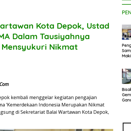
PE
 Wartawan Kota Depok, Ustad
, MA Dalam Tausiyahnya
 Mensyukuri Nikmat
Peng
Sam
Maki
Dose
Kom
UPE
Kem
Netr
.Com
Bisa
Gem
Depok kembali menggelar kegiatan pengajian
Gan
ema ‘Kemerdekaan Indonesia Merupakan Nikmat
sepe
Vene
ngsung di Sekretariat Balai Wartawan Kota Depok,
Terj
Indo
Pak