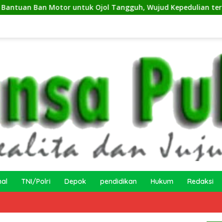
ntuk Ojol Tangguh, Wujud Kepedulian terhadap Pekerja Inform
nal
TNI/Polri
Depok
pendidikan
Hukum
Redaksi