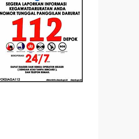
Berbasis
Santri Baru
elasan
Augmented
Tahun Ajaran
ahnya
Reality
2026-2027