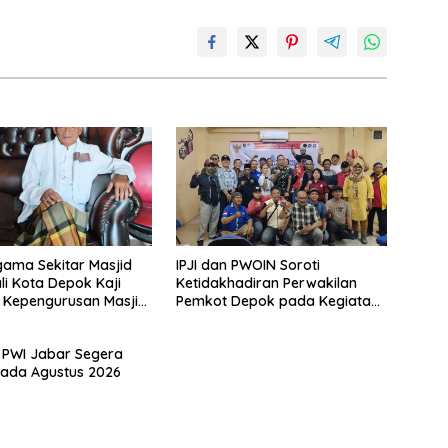
ama Sekitar Masjid
IPJI dan PWOIN Soroti
li Kota Depok Kaji
Ketidakhadiran Perwakilan
 Kepengurusan Masjid
Pemkot Depok pada Kegiatan
rahman
Komunikasi Sosial 4 Pilar
Wawasan Kebangsaan
 PWI Jabar Segera
Pada Agustus 2026