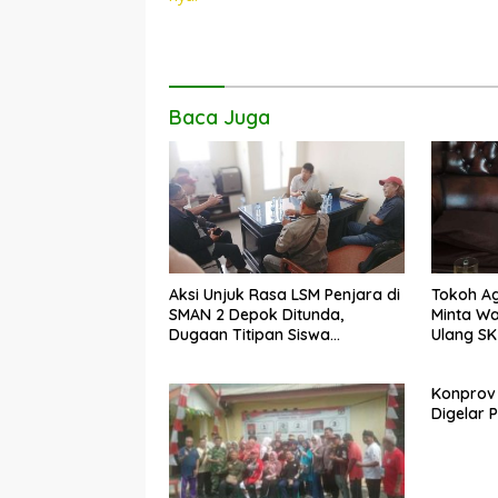
o
p
n
k
p
k
Baca Juga
Aksi Unjuk Rasa LSM Penjara di
Tokoh Ag
SMAN 2 Depok Ditunda,
Minta Wa
Dugaan Titipan Siswa
Ulang SK
Dimediasi di Polres Depok
Dhyufur
Konprov
Digelar 